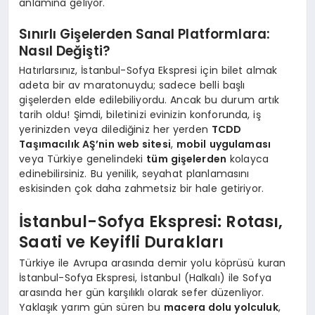
anlamına geliyor.
Sınırlı Gişelerden Sanal Platformlara:
Nasıl Değişti?
Hatırlarsınız, İstanbul-Sofya Ekspresi için bilet almak
adeta bir av maratonuydu; sadece belli başlı
gişelerden elde edilebiliyordu. Ancak bu durum artık
tarih oldu! Şimdi, biletinizi evinizin konforunda, iş
yerinizden veya dilediğiniz her yerden
TCDD
Taşımacılık AŞ’nin web sitesi
,
mobil uygulaması
veya Türkiye genelindeki
tüm gişelerden
kolayca
edinebilirsiniz. Bu yenilik, seyahat planlamasını
eskisinden çok daha zahmetsiz bir hale getiriyor.
İstanbul-Sofya Ekspresi: Rotası,
Saati ve Keyifli Durakları
Türkiye ile Avrupa arasında demir yolu köprüsü kuran
İstanbul-Sofya Ekspresi, İstanbul (Halkalı) ile Sofya
arasında her gün karşılıklı olarak sefer düzenliyor.
Yaklaşık yarım gün süren bu
macera dolu yolculuk
,