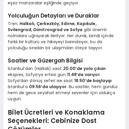
eşsiz manzaralar eşliğinde geçiyor.
Yolculuğun Detayları ve Duraklar
Tren;
Halkalı, Çerkezköy, Edirne, Kapıkule,
Svilengrad, Dimitrovgrad ve Sofya
gibi önemli
noktalara uğrayarak ilerliyor. Her durak, kendi içinde
farklı bir kültürü ve hikayeyi barındırıyor, bu da
yolculuğu sıradan bir ulaşımdan öteye taşıyor.
Saatler ve Güzergah Bilgisi
İstanbul’dan (Halkalı) saat
20.00’de yola çıkan
ekspres, Sofya’ya ertesi gün
11.48’de varıyor
.
Sofya’dan dönüş seferi ise saat
18.50’de başlayıp
İstanbul’a
09.56’da ulaşıyor
. Bu saatler, hem gündüz
hem de gece seyahat etmeyi sevenler için oldukça
uygun.
Bilet Ücretleri ve Konaklama
Seçenekleri: Cebinize Dost