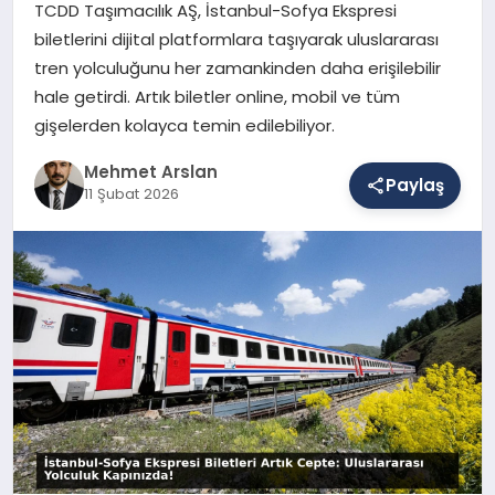
TCDD Taşımacılık AŞ, İstanbul-Sofya Ekspresi
biletlerini dijital platformlara taşıyarak uluslararası
tren yolculuğunu her zamankinden daha erişilebilir
SAĞLIK
hale getirdi. Artık biletler online, mobil ve tüm
gişelerden kolayca temin edilebiliyor.
EĞITIM
Mehmet Arslan
Paylaş
11 Şubat 2026
DÜNYA
YAŞAM