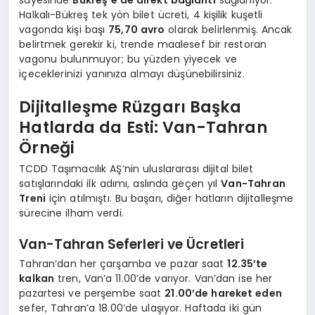
Halkalı-Bükreş tek yön bilet ücreti, 4 kişilik kuşetli
vagonda kişi başı
75,70 avro
olarak belirlenmiş. Ancak
belirtmek gerekir ki, trende maalesef bir restoran
vagonu bulunmuyor; bu yüzden yiyecek ve
içeceklerinizi yanınıza almayı düşünebilirsiniz.
Dijitalleşme Rüzgarı Başka
Hatlarda da Esti: Van-Tahran
Örneği
TCDD Taşımacılık AŞ’nin uluslararası dijital bilet
satışlarındaki ilk adımı, aslında geçen yıl
Van-Tahran
Treni
için atılmıştı. Bu başarı, diğer hatların dijitalleşme
sürecine ilham verdi.
Van-Tahran Seferleri ve Ücretleri
Tahran’dan her çarşamba ve pazar saat
12.35’te
kalkan
tren, Van’a 11.00’de varıyor. Van’dan ise her
pazartesi ve perşembe saat
21.00’de hareket eden
sefer, Tahran’a 18.00’de ulaşıyor. Haftada iki gün