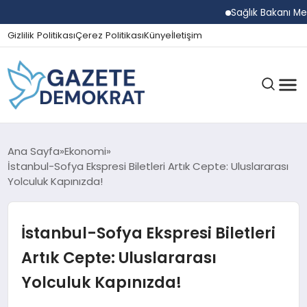
Sağlık Bakanı Memişoğl
Gizlilik Politikası
Çerez Politikası
Künye
İletişim
GÜNDEM
Ana Sayfa
Ekonomi
İstanbul-Sofya Ekspresi Biletleri Artık Cepte: Uluslararası
Yolculuk Kapınızda!
EKONOMI
İstanbul-Sofya Ekspresi Biletleri
SPOR
Artık Cepte: Uluslararası
Yolculuk Kapınızda!
MAGAZIN