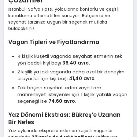
Çözümler
İstanbul-Sofya Hattı, yolcularına konforlu ve çeşitli
konaklama alternatifleri sunuyor. Bütçenize ve
seyahat tarzınıza uygun bir seçenek mutlaka
bulacaksınız.
Vagon Tipleri ve Fiyatlandırma
4 kişilik kuşetli vagonda seyahat etmenin tek
yön bedeli kişi başı
36,40 avro
.
2 kişilik yataklı vagonda daha özel bir deneyim
arayanlar için kişi başı
41,40 avro
.
Tek başına seyahat eden veya tam
mahremiyet isteyenler için 1 kişilik yataklı vagon
seçeneği ise
74,60 avro
.
Yaz Dönemi Ekstrası: Bükreş’e Uzanan
Bir Nefes
Yaz aylarında eksprese eklenen kuşetli vagonlar
sayesinde
Bükreş’e de direkt bağlantı
sağlanıyor.