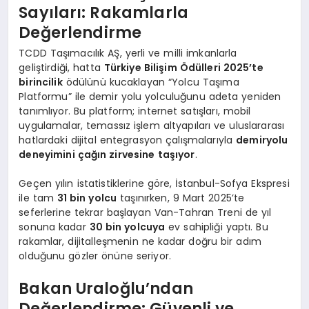
Sayıları: Rakamlarla
Değerlendirme
TCDD Taşımacılık AŞ, yerli ve milli imkanlarla
geliştirdiği, hatta
Türkiye Bilişim Ödülleri 2025’te
birincilik
ödülünü kucaklayan “Yolcu Taşıma
Platformu” ile demir yolu yolculuğunu adeta yeniden
tanımlıyor. Bu platform; internet satışları, mobil
uygulamalar, temassız işlem altyapıları ve uluslararası
hatlardaki dijital entegrasyon çalışmalarıyla
demiryolu
deneyimini çağın zirvesine taşıyor
.
Geçen yılın istatistiklerine göre, İstanbul-Sofya Ekspresi
ile tam
31 bin yolcu
taşınırken, 9 Mart 2025’te
seferlerine tekrar başlayan Van-Tahran Treni de yıl
sonuna kadar
30 bin yolcuya
ev sahipliği yaptı. Bu
rakamlar, dijitalleşmenin ne kadar doğru bir adım
olduğunu gözler önüne seriyor.
Bakan Uraloğlu’ndan
Değerlendirme: Güvenli ve