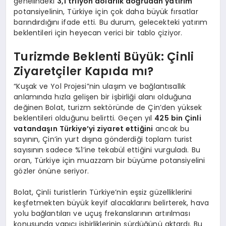
genelindeki
3,1 trilyon dolarlık doğrudan yatırım
potansiyelinin, Türkiye için çok daha büyük fırsatlar
barındırdığını ifade etti. Bu durum, gelecekteki yatırım
beklentileri için heyecan verici bir tablo çiziyor.
Turizmde Beklenti Büyük: Çinli
Ziyaretçiler Kapıda mı?
“Kuşak ve Yol Projesi”nin ulaşım ve bağlantısallık
anlamında hızla gelişen bir işbirliği alanı olduğuna
değinen Bolat, turizm sektöründe de Çin’den yüksek
beklentileri olduğunu belirtti. Geçen yıl
425 bin Çinli
vatandaşın Türkiye’yi ziyaret ettiğini
ancak bu
sayının, Çin’in yurt dışına gönderdiği toplam turist
sayısının sadece %1’ine tekabül ettiğini vurguladı. Bu
oran, Türkiye için muazzam bir büyüme potansiyelini
gözler önüne seriyor.
Bolat, Çinli turistlerin Türkiye’nin eşsiz güzelliklerini
keşfetmekten büyük keyif alacaklarını belirterek, hava
yolu bağlantıları ve uçuş frekanslarının artırılması
konusunda yapıcı işbirliklerinin sürdüğünü aktardı. Bu