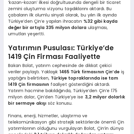
‘kazan-kazan’ ilkesi doğrultusunda dengeli bir ticaret
zemini oluşturma vizyonu taşıdıklarını aktardı. Bu
çabaların ilk olumlu sinyali olarak, bu yılın ilk ayında
Türkiye’den Çin’e yapılan ihracatın
%32 gibi kayda
değer bir artışla 335 milyon dolara
ulaşması,
umutları yeşertti.
Yatırımın Pusulası: Türkiye’de
1419 Çin Firması Faaliyette
Bakan Bolat, yatırım cephesinde de dikkat çekici
veriler paylaştı. Yaklaşık
1465 Türk firmasının Çin’de
iş
yaptığını belirtirken,
Türkiye topraklarında ise tam
1419 Çin firmasının
faaliyet gösterdiğini aktardı.
Yatırım hacmine bakıldığında, Türkiye’den Çin’e 175
milyon dolar, Çin’den Türkiye’ye ise
3,2 milyar dolarlık
bir sermaye akışı
söz konusu.
Finans, enerji, hizmetler, ulaştırma ve
telekomünikasyon gibi stratejik sektörlerde önemli Çin
yatırımlarının olduğunu vurgulayan Bolat, Çin’in dünya