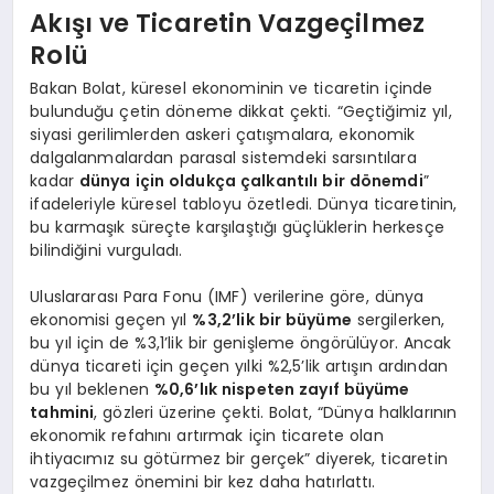
Akışı ve Ticaretin Vazgeçilmez
Rolü
Bakan Bolat, küresel ekonominin ve ticaretin içinde
bulunduğu çetin döneme dikkat çekti. “Geçtiğimiz yıl,
siyasi gerilimlerden askeri çatışmalara, ekonomik
dalgalanmalardan parasal sistemdeki sarsıntılara
kadar
dünya için oldukça çalkantılı bir dönemdi
”
ifadeleriyle küresel tabloyu özetledi. Dünya ticaretinin,
bu karmaşık süreçte karşılaştığı güçlüklerin herkesçe
bilindiğini vurguladı.
Uluslararası Para Fonu (IMF) verilerine göre, dünya
ekonomisi geçen yıl
%3,2’lik bir büyüme
sergilerken,
bu yıl için de %3,1’lik bir genişleme öngörülüyor. Ancak
dünya ticareti için geçen yılki %2,5’lik artışın ardından
bu yıl beklenen
%0,6’lık nispeten zayıf büyüme
tahmini
, gözleri üzerine çekti. Bolat, “Dünya halklarının
ekonomik refahını artırmak için ticarete olan
ihtiyacımız su götürmez bir gerçek” diyerek, ticaretin
vazgeçilmez önemini bir kez daha hatırlattı.