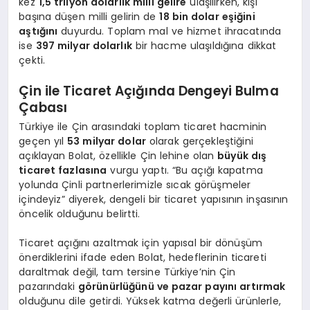
kez
1,5 trilyon dolarlık milli gelire
ulaşılırken, kişi
başına düşen milli gelirin de
18 bin dolar eşiğini
aştığını
duyurdu. Toplam mal ve hizmet ihracatında
ise
397 milyar dolarlık
bir hacme ulaşıldığına dikkat
çekti.
Çin ile Ticaret Açığında Dengeyi Bulma
Çabası
Türkiye ile Çin arasındaki toplam ticaret hacminin
geçen yıl
53 milyar dolar
olarak gerçekleştiğini
açıklayan Bolat, özellikle Çin lehine olan
büyük dış
ticaret fazlasına
vurgu yaptı. “Bu açığı kapatma
yolunda Çinli partnerlerimizle sıcak görüşmeler
içindeyiz” diyerek, dengeli bir ticaret yapısının inşasının
öncelik olduğunu belirtti.
Ticaret açığını azaltmak için yapısal bir dönüşüm
önerdiklerini ifade eden Bolat, hedeflerinin ticareti
daraltmak değil, tam tersine Türkiye’nin Çin
pazarındaki
görünürlüğünü ve pazar payını artırmak
olduğunu dile getirdi. Yüksek katma değerli ürünlerle,