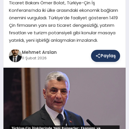
Ticaret Bakanı Ömer Bolat, Türkiye-Çin İş
Konferansı’nda iki ülke arasındaki ekonomik bağların
önemini vurguladı. Türkiye’de faaliyet gösteren 1419
SAĞLIK
Çin firmasının yanı sıra ticaret dengesizliği, yatırım
fırsatları ve turizm potansiyeli gibi konular masaya
yatırıldı, yeni işbirliği anlaşmaları imzalandı.
EĞITIM
Mehmet Arslan
Paylaş
11 Şubat 2026
DÜNYA
YAŞAM