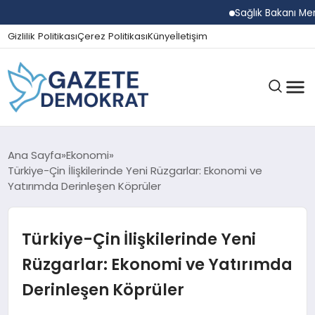
Sağlık Bakanı Memişoğl
Gizlilik Politikası
Çerez Politikası
Künye
İletişim
GÜNDEM
Ana Sayfa
Ekonomi
Türkiye-Çin İlişkilerinde Yeni Rüzgarlar: Ekonomi ve
Yatırımda Derinleşen Köprüler
EKONOMI
Türkiye-Çin İlişkilerinde Yeni
SPOR
Rüzgarlar: Ekonomi ve Yatırımda
Derinleşen Köprüler
MAGAZIN