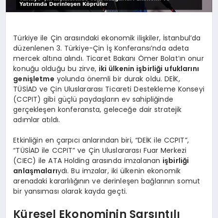
Türkiye ile Çin arasındaki ekonomik ilişkiler, İstanbul’da
düzenlenen 3. Türkiye-Çin İş Konferansı’nda adeta
mercek altına alındı. Ticaret Bakanı Ömer Bolat’ın onur
konuğu olduğu bu zirve,
iki ülkenin işbirliği ufuklarını
genişletme
yolunda önemli bir durak oldu. DEİK,
TÜSİAD ve Çin Uluslararası Ticareti Destekleme Konseyi
(CCPIT) gibi güçlü paydaşların ev sahipliğinde
gerçekleşen konferansta, geleceğe dair stratejik
adımlar atıldı.
Etkinliğin en çarpıcı anlarından biri, “DEİK ile CCPIT”,
“TÜSİAD ile CCPIT” ve Çin Uluslararası Fuar Merkezi
(CIEC) ile ATA Holding arasında imzalanan
işbirliği
anlaşmaları
ydı. Bu imzalar, iki ülkenin ekonomik
arenadaki kararlılığının ve derinleşen bağlarının somut
bir yansıması olarak kayda geçti.
Küresel Ekonominin Sarsıntılı