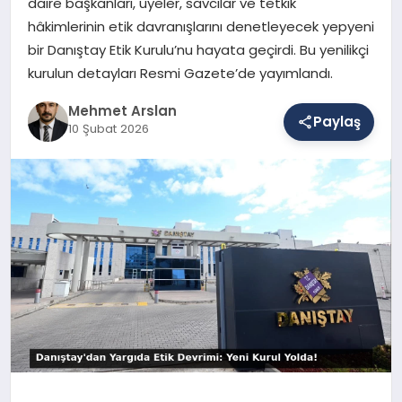
daire başkanları, üyeler, savcılar ve tetkik
hâkimlerinin etik davranışlarını denetleyecek yepyeni
bir Danıştay Etik Kurulu’nu hayata geçirdi. Bu yenilikçi
SAĞLIK
kurulun detayları Resmi Gazete’de yayımlandı.
Mehmet Arslan
Paylaş
EĞITIM
10 Şubat 2026
DÜNYA
YAŞAM