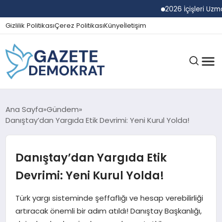
2026 İçişleri Uzman Ya
Gizlilik Politikası
Çerez Politikası
Künye
İletişim
GÜNDEM
Ana Sayfa
Gündem
Danıştay’dan Yargıda Etik Devrimi: Yeni Kurul Yolda!
EKONOMI
Danıştay’dan Yargıda Etik
Devrimi: Yeni Kurul Yolda!
SPOR
Türk yargı sisteminde şeffaflığı ve hesap verebilirliği
artıracak önemli bir adım atıldı! Danıştay Başkanlığı,
MAGAZIN