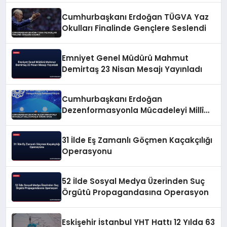
Cumhurbaşkanı Erdoğan TÜGVA Yaz
Okulları Finalinde Gençlere Seslendi
Emniyet Genel Müdürü Mahmut
Demirtaş 23 Nisan Mesajı Yayınladı
Cumhurbaşkanı Erdoğan
Dezenformasyonla Mücadeleyi Millî
Güvenlik Sorunu Saydı
31 İlde Eş Zamanlı Göçmen Kaçakçılığı
Operasyonu
52 İlde Sosyal Medya Üzerinden Suç
Örgütü Propagandasına Operasyon
Eskişehir İstanbul YHT Hattı 12 Yılda 63