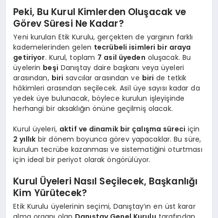
Peki, Bu Kurul Kimlerden Oluşacak ve
Görev Süresi Ne Kadar?
Yeni kurulan Etik Kurulu, gerçekten de yargının farklı
kademelerinden gelen
tecrübeli isimleri bir araya
getiriyor
. Kurul, toplam
7 asil üyeden
oluşacak. Bu
üyelerin
beşi
Danıştay daire başkanı veya üyeleri
arasından,
biri
savcılar arasından ve
biri
de tetkik
hâkimleri arasından seçilecek. Asil üye sayısı kadar da
yedek üye bulunacak, böylece kurulun işleyişinde
herhangi bir aksaklığın önüne geçilmiş olacak.
Kurul üyeleri,
aktif ve dinamik bir çalışma süreci
için
2 yıllık
bir dönem boyunca görev yapacaklar. Bu süre,
kurulun tecrübe kazanması ve sistematiğini oturtması
için ideal bir periyot olarak öngörülüyor.
Kurul Üyeleri Nasıl Seçilecek, Başkanlığı
Kim Yürütecek?
Etik Kurulu üyelerinin seçimi, Danıştay’ın en üst karar
alma organı olan
Danıştay Genel Kurulu
tarafından