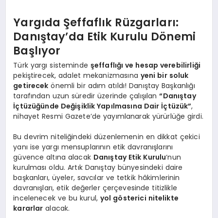
Yargıda Şeffaflık Rüzgarları:
Danıştay’da Etik Kurulu Dönemi
Başlıyor
Türk yargı sisteminde
şeffaflığı ve hesap verebilirliği
pekiştirecek, adalet mekanizmasına
yeni bir soluk
getirecek
önemli bir adım atıldı! Danıştay Başkanlığı
tarafından uzun süredir üzerinde çalışılan
“Danıştay
İçtüzüğünde Değişiklik Yapılmasına Dair İçtüzük”
,
nihayet Resmi Gazete’de yayımlanarak yürürlüğe girdi.
Bu devrim niteliğindeki düzenlemenin en dikkat çekici
yanı ise yargı mensuplarının etik davranışlarını
güvence altına alacak
Danıştay Etik Kurulu
‘nun
kurulması oldu. Artık Danıştay bünyesindeki daire
başkanları, üyeler, savcılar ve tetkik hâkimlerinin
davranışları, etik değerler çerçevesinde titizlikle
incelenecek ve bu kurul,
yol gösterici nitelikte
kararlar
alacak.