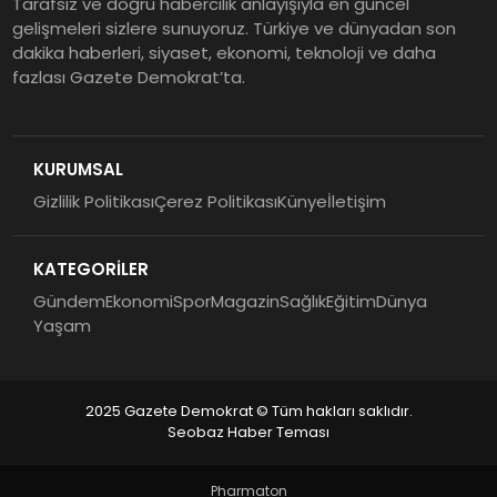
Tarafsız ve doğru habercilik anlayışıyla en güncel
gelişmeleri sizlere sunuyoruz. Türkiye ve dünyadan son
dakika haberleri, siyaset, ekonomi, teknoloji ve daha
fazlası Gazete Demokrat’ta.
KURUMSAL
Gizlilik Politikası
Çerez Politikası
Künye
İletişim
KATEGORİLER
Gündem
Ekonomi
Spor
Magazin
Sağlık
Eğitim
Dünya
Yaşam
2025 Gazete Demokrat © Tüm hakları saklıdır.
Seobaz Haber Teması
Pharmaton