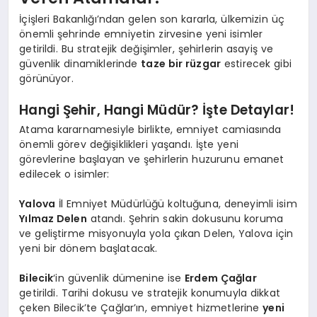
İçişleri Bakanlığı’ndan gelen son kararla, ülkemizin üç
önemli şehrinde emniyetin zirvesine yeni isimler
getirildi. Bu stratejik değişimler, şehirlerin asayiş ve
güvenlik dinamiklerinde
taze bir rüzgar
estirecek gibi
görünüyor.
Hangi Şehir, Hangi Müdür? İşte Detaylar!
Atama kararnamesiyle birlikte, emniyet camiasında
önemli görev değişiklikleri yaşandı. İşte yeni
görevlerine başlayan ve şehirlerin huzurunu emanet
edilecek o isimler:
Yalova
İl Emniyet Müdürlüğü koltuğuna, deneyimli isim
Yılmaz Delen
atandı. Şehrin sakin dokusunu koruma
ve geliştirme misyonuyla yola çıkan Delen, Yalova için
yeni bir dönem başlatacak.
Bilecik
‘in güvenlik dümenine ise
Erdem Çağlar
getirildi. Tarihi dokusu ve stratejik konumuyla dikkat
çeken Bilecik’te Çağlar’ın, emniyet hizmetlerine
yeni