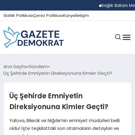
Sağlık Bakanı Memişoğ
Gizlilik Politikası
Çerez Politikası
Künye
İletişim
GÜNDEM
Ana Sayfa
Gündem
Üç Şehirde Emniyetin Direksiyonuna Kimler Geçti?
EKONOMI
Üç Şehirde Emniyetin
Direksiyonuna Kimler Geçti?
SPOR
Yalova, Bilecik ve Niğde’nin emniyet müdürleri belli
oldu! İşte teşkilattaki son atamaların detayları ve
MAGAZIN