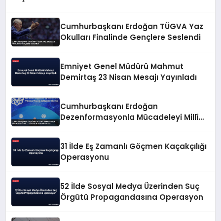
Cumhurbaşkanı Erdoğan TÜGVA Yaz
Okulları Finalinde Gençlere Seslendi
Emniyet Genel Müdürü Mahmut
Demirtaş 23 Nisan Mesajı Yayınladı
Cumhurbaşkanı Erdoğan
Dezenformasyonla Mücadeleyi Millî
Güvenlik Sorunu Saydı
31 İlde Eş Zamanlı Göçmen Kaçakçılığı
Operasyonu
52 İlde Sosyal Medya Üzerinden Suç
Örgütü Propagandasına Operasyon