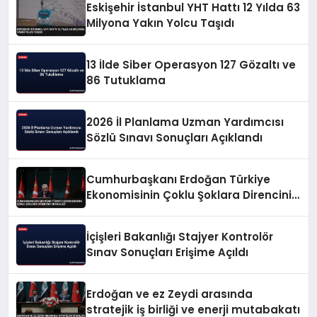
Eskişehir İstanbul YHT Hattı 12 Yılda 63
Milyona Yakın Yolcu Taşıdı
13 İlde Siber Operasyon 127 Gözaltı ve
86 Tutuklama
2026 İl Planlama Uzman Yardımcısı
Sözlü Sınavı Sonuçları Açıklandı
Cumhurbaşkanı Erdoğan Türkiye
Ekonomisinin Çoklu Şoklara Direncini
Vurguladı
İçişleri Bakanlığı Stajyer Kontrolör
Sınav Sonuçları Erişime Açıldı
Erdoğan ve ez Zeydi arasında
stratejik iş birliği ve enerji mutabakatı