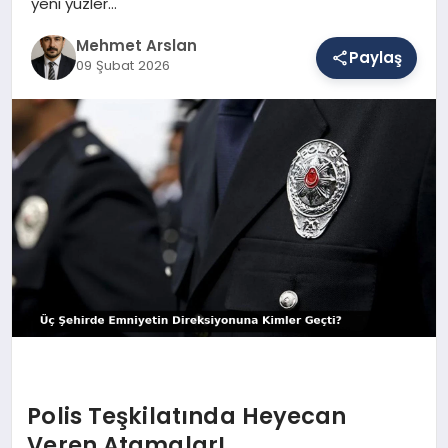
yeni yüzler…
Mehmet Arslan
Paylaş
SAĞLIK
09 Şubat 2026
EĞITIM
DÜNYA
YAŞAM
Polis Teşkilatında Heyecan
Veren Atamalar!