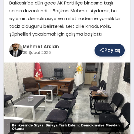
Balıkesir’de dün gece AK Parti ilçe binasına taşlı
saldırı düzenlendi. İl Başkanı Mehmet Aydemir, bu
eylemin demokrasiye ve millet iradesine yönelik bir
SAĞLIK
taciz olduğunu belirterek sert dille kınadı. Polis,
şüphelileri yakalamak için çalışma başlattı.
EĞITIM
Mehmet Arslan
Paylaş
09 Şubat 2026
DÜNYA
YAŞAM