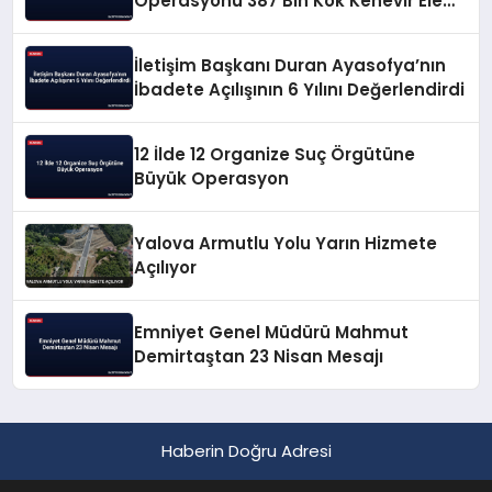
Operasyonu 387 Bin Kök Kenevir Ele
Geçirildi
İletişim Başkanı Duran Ayasofya’nın
İbadete Açılışının 6 Yılını Değerlendirdi
12 İlde 12 Organize Suç Örgütüne
Büyük Operasyon
Yalova Armutlu Yolu Yarın Hizmete
Açılıyor
Emniyet Genel Müdürü Mahmut
Demirtaştan 23 Nisan Mesajı
Haberin Doğru Adresi