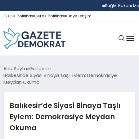
Sağlık Bakanı Memiş
Gizlilik Politikası
Çerez Politikası
Künye
İletişim
GÜNDEM
Ana Sayfa
Gündem
Balıkesir’de Siyasi Binaya Taşlı Eylem: Demokrasiye
Meydan Okuma
EKONOMI
Balıkesir’de Siyasi Binaya Taşlı
SPOR
Eylem: Demokrasiye Meydan
Okuma
MAGAZIN