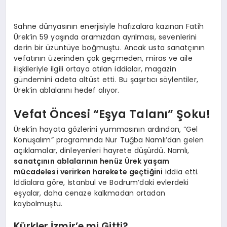
Sahne dünyasının enerjisiyle hafızalara kazınan Fatih
Ürek’in 59 yaşında aramızdan ayrılması, sevenlerini
derin bir üzüntüye boğmuştu. Ancak usta sanatçının
vefatının üzerinden çok geçmeden, miras ve aile
ilişkileriyle ilgili ortaya atılan iddialar, magazin
gündemini adeta altüst etti. Bu şaşırtıcı söylentiler,
Ürek’in ablalarını hedef alıyor.
Vefat Öncesi “Eşya Talanı” Şoku!
Ürek’in hayata gözlerini yummasının ardından, “Gel
Konuşalım” programında Nur Tuğba Namlı’dan gelen
açıklamalar, dinleyenleri hayrete düşürdü. Namlı,
sanatçının ablalarının henüz Ürek yaşam
mücadelesi verirken harekete geçtiğini
iddia etti.
İddialara göre, İstanbul ve Bodrum’daki evlerdeki
eşyalar, daha cenaze kalkmadan ortadan
kaybolmuştu.
Kürkler İzmir’e mi Gitti?