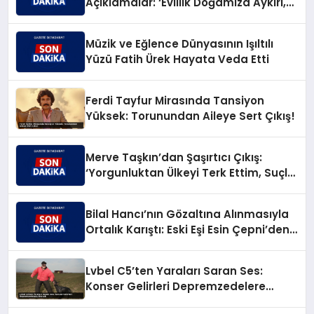
Açıklamalar: ‘Evlilik Doğamıza Aykırı,
Çocuksa Büyük Sorumluluk!’
Müzik ve Eğlence Dünyasının Işıltılı
Yüzü Fatih Ürek Hayata Veda Etti
Ferdi Tayfur Mirasında Tansiyon
Yüksek: Torunundan Aileye Sert Çıkış!
Merve Taşkın’dan Şaşırtıcı Çıkış:
‘Yorgunluktan Ülkeyi Terk Ettim, Suçlu
Değilim!’
Bilal Hancı’nın Gözaltına Alınmasıyla
Ortalık Karıştı: Eski Eşi Esin Çepni’den
Akıl Almaz Çıkış!
Lvbel C5’ten Yaraları Saran Ses:
Konser Gelirleri Depremzedelere
Akacak