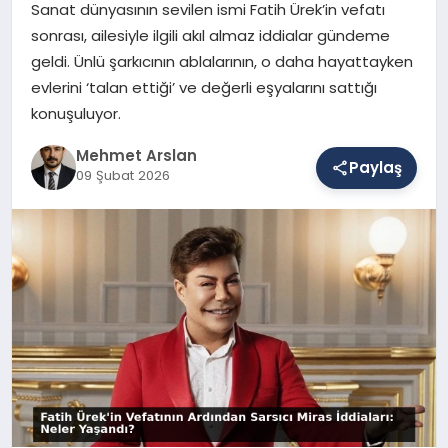
Sanat dünyasının sevilen ismi Fatih Ürek’in vefatı
sonrası, ailesiyle ilgili akıl almaz iddialar gündeme
geldi. Ünlü şarkıcının ablalarının, o daha hayattayken
SAĞLIK
evlerini ‘talan ettiği’ ve değerli eşyalarını sattığı
konuşuluyor.
EĞITIM
Mehmet Arslan
Paylaş
09 Şubat 2026
DÜNYA
YAŞAM