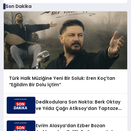
Son Dakika
Türk Halk Müziğine Yeni Bir Soluk: Eren Koç’tan
“Eğildim Bir Dolu İçtim”
Dedikodulara Son Nokta: Berk Oktay
ve Yıldız Çağrı Atiksoy’dan Taptaze
Bir Aşk Karesi
Evrim Alasya’dan Ezber Bozan