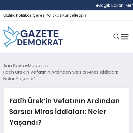
Sağlık Bakanı Memişoğl
Gizlilik Politikası
Çerez Politikası
Künye
İletişim
GÜNDEM
Ana Sayfa
Magazin
Fatih Ürek’in Vefatının Ardından Sarsıcı Miras İddiaları:
Neler Yaşandı?
EKONOMI
Fatih Ürek’in Vefatının Ardından
SPOR
Sarsıcı Miras İddiaları: Neler
Yaşandı?
MAGAZIN