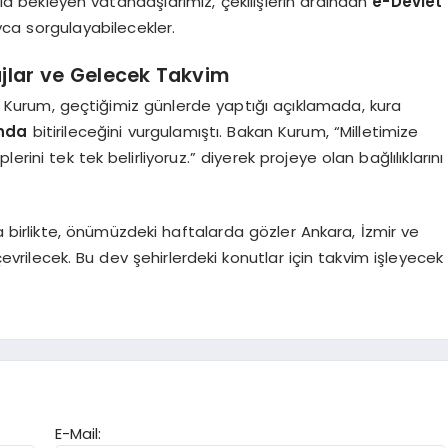
akla bekleyen vatandaşlarımız, çekilişlerin ardından
e-Devlet
yca sorgulayabilecekler.
lar ve Gelecek Takvim
rat Kurum, geçtiğimiz günlerde yaptığı açıklamada, kura
ında
bitirileceğini vurgulamıştı. Bakan Kurum, “Milletimize
rini tek tek belirliyoruz.” diyerek projeye olan bağlılıklarını
 birlikte, önümüzdeki haftalarda gözler Ankara, İzmir ve
evrilecek. Bu dev şehirlerdeki konutlar için takvim işleyecek
E-Mail: