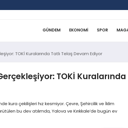
GÜNDEM
EKONOMI
SPOR
MAGA
leşiyor: TOKİ Kuralarında Tatlı Telaş Devam Ediyor
Gerçekleşiyor: TOKİ Kuralarında
e kura çekilişleri hız kesmiyor. Çevre, Şehircilik ve İklim
ürütülen bu dev atılımda, Yalova ve Kırıkkale’de bugün ev