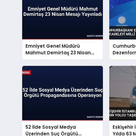
Emniyet Genel Müdürü
Cumhurba
Mahmut Demirtaş 23 Nisan
Dezenfor
Mesajı Yayınladı
Mücadeley
Sorunu S
52 İlde Sosyal Medya
Eskişehir 
Üzerinden Suç Örgütü
Yılda 63 