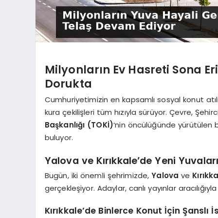
Milyonların Ev Hasreti Sona E
Dorukta
Cumhuriyetimizin en kapsamlı sosyal konut atıl
kura çekilişleri tüm hızıyla sürüyor. Çevre, Şehirci
Başkanlığı (TOKİ)
‘nin öncülüğünde yürütülen b
buluyor.
Yalova ve Kırıkkale’de Yeni Yuvalar
Bugün, iki önemli şehrimizde,
Yalova
ve
Kırıkk
gerçekleşiyor. Adaylar, canlı yayınlar aracılığıyl
Kırıkkale’de Binlerce Konut İçin Şanslı İs