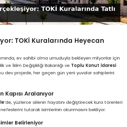
riyor: TOKİ Kuralarında Heyecan
ımında, ev sahibi olma umuduyla bekleyen milyonlar için
lik ve İklim Değişikliği Bakanlığı ve
Toplu Konut İdaresi
u dev projede, her geçen gün yeni yuvalar sahiplerini
ın Kapısı Aralanıyor
ale
‘de, yüzlerce ailenin hayatını değiştirecek kura törenleri
a nefeslerini tutarak isimlerinin okunmasını bekliyor.
imler Belirleniyor