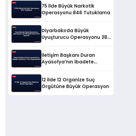
75 İlde Büyük Narkotik
Operasyonu 846 Tutuklama
Diyarbakırda Büyük
Uyuşturucu Operasyonu 387
Bin Kök Kenevir Ele Geçirildi
İletişim Başkanı Duran
Ayasofya’nın İbadete
Açılışının 6 Yılını
Değerlendirdi
12 İlde 12 Organize Suç
Örgütüne Büyük Operasyon