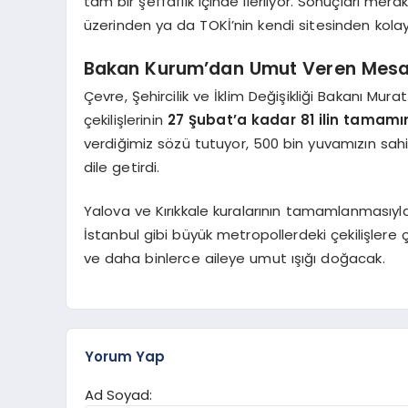
tam bir şeffaflık içinde ilerliyor. Sonuçları mer
üzerinden ya da TOKİ’nin kendi sitesinden kola
Bakan Kurum’dan Umut Veren Mesaj
Çevre, Şehircilik ve İklim Değişikliği Bakanı Mu
çekilişlerinin
27 Şubat’a kadar 81 ilin tamam
verdiğimiz sözü tutuyor, 500 bin yuvamızın sahiple
dile getirdi.
Yalova ve Kırıkkale kuralarının tamamlanmasıyla
İstanbul gibi büyük metropollerdeki çekilişlere ç
ve daha binlerce aileye umut ışığı doğacak.
Yorum Yap
Ad Soyad: