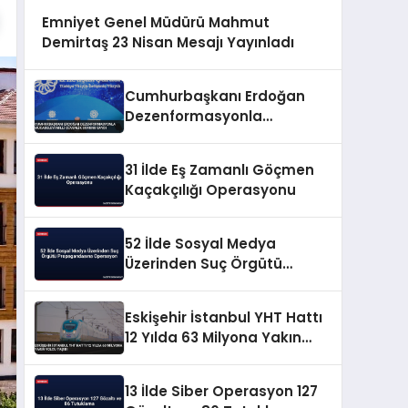
Emniyet Genel Müdürü Mahmut
Demirtaş 23 Nisan Mesajı Yayınladı
Cumhurbaşkanı Erdoğan
Dezenformasyonla
Mücadeleyi Millî Güvenlik
Sorunu Saydı
31 İlde Eş Zamanlı Göçmen
Kaçakçılığı Operasyonu
52 İlde Sosyal Medya
Üzerinden Suç Örgütü
Propagandasına
Operasyon
Eskişehir İstanbul YHT Hattı
12 Yılda 63 Milyona Yakın
Yolcu Taşıdı
13 İlde Siber Operasyon 127