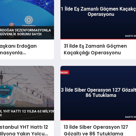
şkanı Erdoğan
31 İlde Eş Zamanlı Göçmen
masyonla
Kaçakçılığı Operasyonu
i Millî Güvenlik
aydı
İstanbul YHT Hattı 12
13 İlde Siber Operasyon 127
Milyona Yakın Yolcu
Gözaltı ve 86 Tutuklama