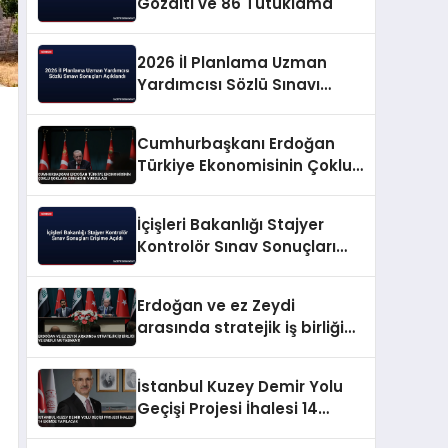
Gözaltı ve 86 Tutuklama
2026 İl Planlama Uzman
Yardımcısı Sözlü Sınavı
Sonuçları Açıklandı
Cumhurbaşkanı Erdoğan
Türkiye Ekonomisinin Çoklu
Şoklara Direncini Vurguladı
İçişleri Bakanlığı Stajyer
Kontrolör Sınav Sonuçları
Erişime Açıldı
Erdoğan ve ez Zeydi
arasında stratejik iş birliği
ve enerji mutabakatı
İstanbul Kuzey Demir Yolu
Geçişi Projesi İhalesi 14
Ekimde Yapılacak