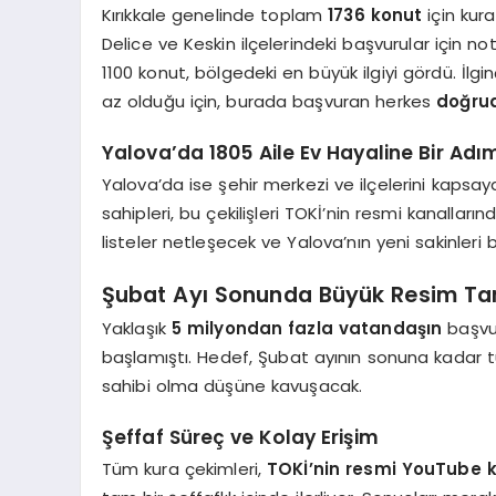
Kırıkkale genelinde toplam
1736 konut
için kura
Delice ve Keskin ilçelerindeki başvurular için not
1100 konut, bölgedeki en büyük ilgiyi gördü. İlg
az olduğu için, burada başvuran herkes
doğrud
Yalova’da 1805 Aile Ev Hayaline Bir Ad
Yalova’da ise şehir merkezi ve ilçelerini kaps
sahipleri, bu çekilişleri TOKİ’nin resmi kanallar
listeler netleşecek ve Yalova’nın yeni sakinleri 
Şubat Ayı Sonunda Büyük Resim T
Yaklaşık
5 milyondan fazla vatandaşın
başvur
başlamıştı. Hedef, Şubat ayının sonuna kadar t
sahibi olma düşüne kavuşacak.
Şeffaf Süreç ve Kolay Erişim
Tüm kura çekimleri,
TOKİ’nin resmi YouTube k