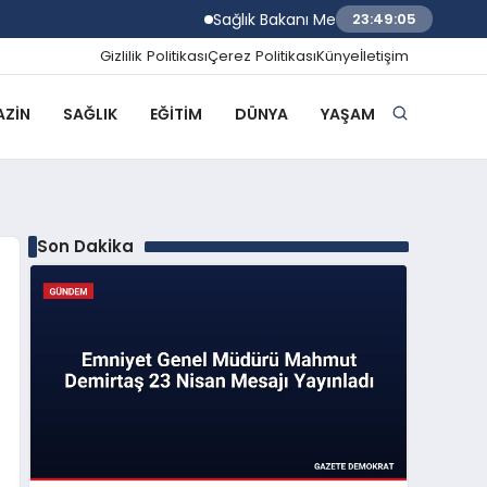
Sağlık Bakanı Memişoğlu İzmir Biyotıp ve
23:49:06
Gizlilik Politikası
Çerez Politikası
Künye
İletişim
ZIN
SAĞLIK
EĞITIM
DÜNYA
YAŞAM
Son Dakika