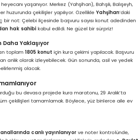
 heyecanı yaşanıyor. Merkez (Yahşihan), Bahşılı, Balışeyh,
er huzurunda çekilişler yapılıyor. Özellikle
Yahşihan
‘daki
inç bir not: Çelebi ilçesinde başvuru sayısı konut adedinden
an hak sahibi
kabul edildi. Ne güzel bir sürpriz!
ım Daha Yaklaşıyor
ayan toplam
1805 konut
için kura çekimi yapılacak. Başvuru
ından anlık olarak izleyebilecek. Gün sonunda, asil ve yedek
belirlenmiş olacak.
amamlanıyor
duğu bu devasa projede kura maratonu, 29 Aralık’ta
üm çekilişleri tamamlamak. Böylece, yüz binlerce aile ev
anallarında canlı yayınlanıyor
ve noter kontrolünde,