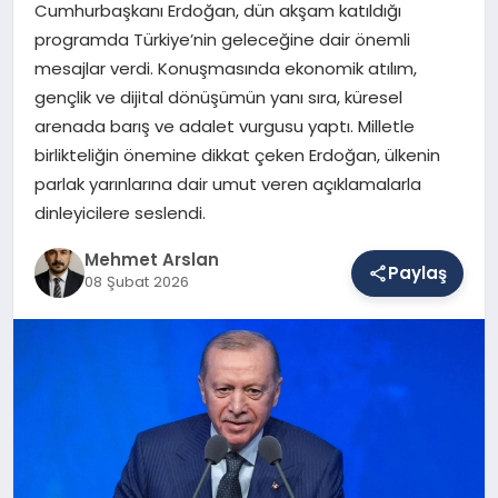
Cumhurbaşkanı Erdoğan, dün akşam katıldığı
programda Türkiye’nin geleceğine dair önemli
mesajlar verdi. Konuşmasında ekonomik atılım,
SAĞLIK
gençlik ve dijital dönüşümün yanı sıra, küresel
arenada barış ve adalet vurgusu yaptı. Milletle
birlikteliğin önemine dikkat çeken Erdoğan, ülkenin
EĞITIM
parlak yarınlarına dair umut veren açıklamalarla
dinleyicilere seslendi.
DÜNYA
Mehmet Arslan
Paylaş
08 Şubat 2026
YAŞAM