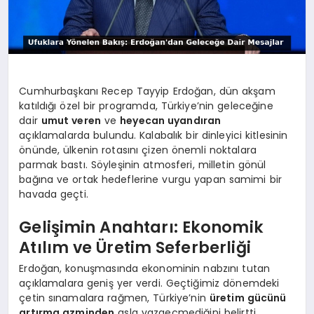
Cumhurbaşkanı Recep Tayyip Erdoğan, dün akşam
katıldığı özel bir programda, Türkiye’nin geleceğine
dair
umut veren
ve
heyecan uyandıran
açıklamalarda bulundu. Kalabalık bir dinleyici kitlesinin
önünde, ülkenin rotasını çizen önemli noktalara
parmak bastı. Söyleşinin atmosferi, milletin gönül
bağına ve ortak hedeflerine vurgu yapan samimi bir
havada geçti.
Gelişimin Anahtarı: Ekonomik
Atılım ve Üretim Seferberliği
Erdoğan, konuşmasında ekonominin nabzını tutan
açıklamalara geniş yer verdi. Geçtiğimiz dönemdeki
çetin sınamalara rağmen, Türkiye’nin
üretim gücünü
artırma azminden
asla vazgeçmediğini belirtti.