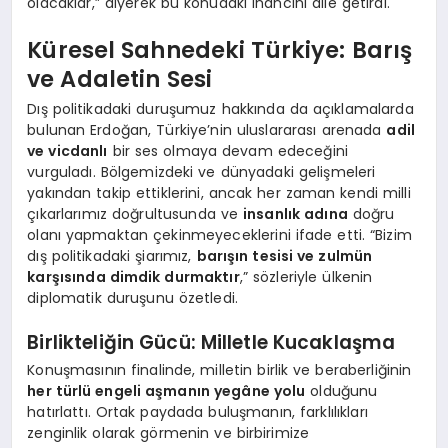
olacaklar,” diyerek bu konudaki inancını dile getirdi.
Küresel Sahnedeki Türkiye: Barış
ve Adaletin Sesi
Dış politikadaki duruşumuz hakkında da açıklamalarda
bulunan Erdoğan, Türkiye’nin uluslararası arenada
adil
ve vicdanlı
bir ses olmaya devam edeceğini
vurguladı. Bölgemizdeki ve dünyadaki gelişmeleri
yakından takip ettiklerini, ancak her zaman kendi milli
çıkarlarımız doğrultusunda ve
insanlık adına
doğru
olanı yapmaktan çekinmeyeceklerini ifade etti. “Bizim
dış politikadaki şiarımız,
barışın tesisi ve zulmün
karşısında dimdik durmaktır
,” sözleriyle ülkenin
diplomatik duruşunu özetledi.
Birlikteliğin Gücü: Milletle Kucaklaşma
Konuşmasının finalinde, milletin birlik ve beraberliğinin
her türlü engeli aşmanın yegâne yolu
olduğunu
hatırlattı. Ortak paydada buluşmanın, farklılıkları
zenginlik olarak görmenin ve birbirimize