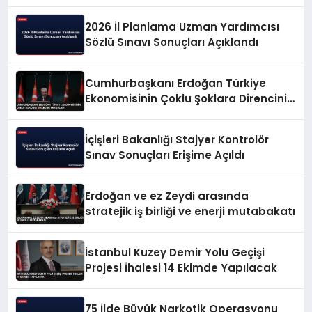
2026 İl Planlama Uzman Yardımcısı
Sözlü Sınavı Sonuçları Açıklandı
Cumhurbaşkanı Erdoğan Türkiye
Ekonomisinin Çoklu Şoklara Direncini
Vurguladı
İçişleri Bakanlığı Stajyer Kontrolör
Sınav Sonuçları Erişime Açıldı
Erdoğan ve ez Zeydi arasında
stratejik iş birliği ve enerji mutabakatı
İstanbul Kuzey Demir Yolu Geçişi
Projesi İhalesi 14 Ekimde Yapılacak
75 İlde Büyük Narkotik Operasyonu