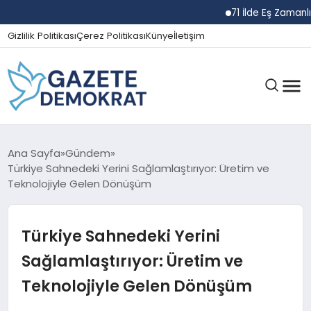
71 İlde Eş Zamanlı Na
Gizlilik Politikası
Çerez Politikası
Künye
İletişim
GÜNDEM
Ana Sayfa
Gündem
Türkiye Sahnedeki Yerini Sağlamlaştırıyor: Üretim ve
Teknolojiyle Gelen Dönüşüm
EKONOMI
Türkiye Sahnedeki Yerini
SPOR
Sağlamlaştırıyor: Üretim ve
Teknolojiyle Gelen Dönüşüm
MAGAZIN