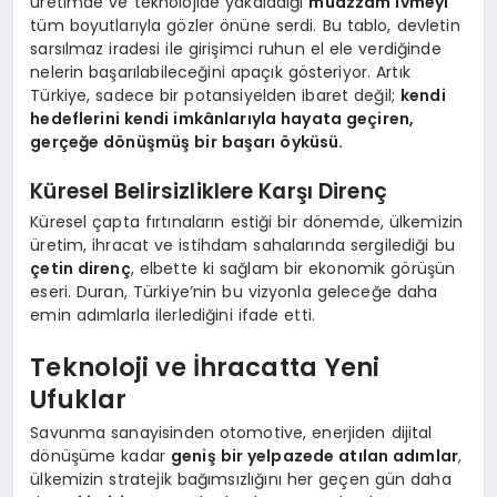
üretimde ve teknolojide yakaladığı
muazzam ivmeyi
tüm boyutlarıyla gözler önüne serdi. Bu tablo, devletin
sarsılmaz iradesi ile girişimci ruhun el ele verdiğinde
nelerin başarılabileceğini apaçık gösteriyor. Artık
Türkiye, sadece bir potansiyelden ibaret değil;
kendi
hedeflerini kendi imkânlarıyla hayata geçiren,
gerçeğe dönüşmüş bir başarı öyküsü.
Küresel Belirsizliklere Karşı Direnç
Küresel çapta fırtınaların estiği bir dönemde, ülkemizin
üretim, ihracat ve istihdam sahalarında sergilediği bu
çetin direnç
, elbette ki sağlam bir ekonomik görüşün
eseri. Duran, Türkiye’nin bu vizyonla geleceğe daha
emin adımlarla ilerlediğini ifade etti.
Teknoloji ve İhracatta Yeni
Ufuklar
Savunma sanayisinden otomotive, enerjiden dijital
dönüşüme kadar
geniş bir yelpazede atılan adımlar
,
ülkemizin stratejik bağımsızlığını her geçen gün daha