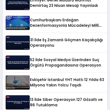
Emniyet Genel Müdürü Mahmut
Demirtaş 23 Nisan Mesajı Yayınladı
Cumhurbaşkanı Erdoğan
Dezenformasyonla Mücadeleyi Millî
Güvenlik Sorunu Saydı
31 İlde Eş Zamanlı Göçmen Kaçakçılığı
Operasyonu
52 İlde Sosyal Medya Üzerinden Suç
Örgütü Propagandasına Operasyon
Eskişehir İstanbul YHT Hattı 12 Yılda 63
Milyona Yakın Yolcu Taşıdı
13 İlde Siber Operasyon 127 Gözaltı ve
86 Tutuklama