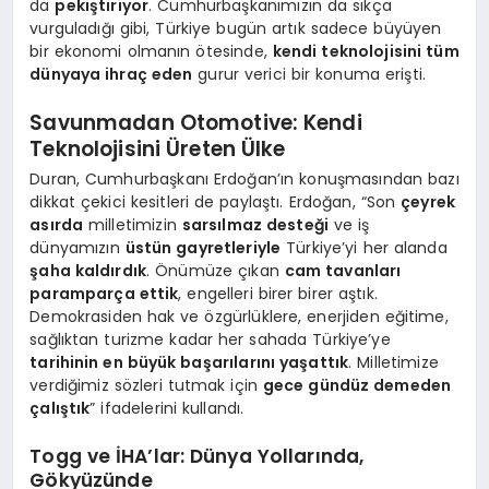
da
pekiştiriyor
. Cumhurbaşkanımızın da sıkça
vurguladığı gibi, Türkiye bugün artık sadece büyüyen
bir ekonomi olmanın ötesinde,
kendi teknolojisini tüm
dünyaya ihraç eden
gurur verici bir konuma erişti.
Savunmadan Otomotive: Kendi
Teknolojisini Üreten Ülke
Duran, Cumhurbaşkanı Erdoğan’ın konuşmasından bazı
dikkat çekici kesitleri de paylaştı. Erdoğan, “Son
çeyrek
asırda
milletimizin
sarsılmaz desteği
ve iş
dünyamızın
üstün gayretleriyle
Türkiye’yi her alanda
şaha kaldırdık
. Önümüze çıkan
cam tavanları
paramparça ettik
, engelleri birer birer aştık.
Demokrasiden hak ve özgürlüklere, enerjiden eğitime,
sağlıktan turizme kadar her sahada Türkiye’ye
tarihinin en büyük başarılarını yaşattık
. Milletimize
verdiğimiz sözleri tutmak için
gece gündüz demeden
çalıştık
” ifadelerini kullandı.
Togg ve İHA’lar: Dünya Yollarında,
Gökyüzünde