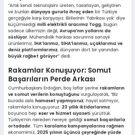
“Artık kendi teknolojisini üreten, tasarlayan, geliştiren
ve bunları
dünyaya gururla ihraç eden
bir Türkiye
gerçeğiyle karşı karşıyayız. Birilerinin ‘fabrikası yok’ diye
küçümsediği
milli elektrikli aracımız Togg
, bugün
sadece ülkemizin değil,
Avrupa’nın yollarını da
süslüyor
. Mühendislik harikası savunma sanayii
ürünlerimiz,
İHA’larımız, SİHA’larımız, uçaklarımız ve
deniz platformlarımız
, dünyanın dört bir yanından
büyük rağbet görüyor
” dedi.
Rakamlar Konuşuyor: Somut
Başarıların Perde Arkası
Cumhurbaşkanı Erdoğan, boş laflar yerine
rakamların
ve somut verilerin konuştuğunu
vurgulayarak, “Biz
burada asla
hamaset yapmıyoruz
; hayal satmıyor,
rakamlarla konuşuyoruz.
23 yıllık iktidarlarımız
boyunca hep
eser ve hizmet siyaseti
yürüttük.
Türkiye’nin nereden nereye geldiği
somut başarılarla
ortadadır
. Tüm
karalama kampanyalarına rağmen
ekonomimiz,
2025 yılının üçüncü çeyreğinde yüzde