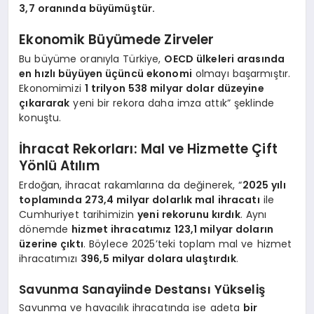
3,7 oranında büyümüştür.
Ekonomik Büyümede Zirveler
Bu büyüme oranıyla Türkiye,
OECD ülkeleri arasında
en hızlı büyüyen üçüncü ekonomi
olmayı başarmıştır.
Ekonomimizi
1 trilyon 538 milyar dolar düzeyine
çıkararak
yeni bir rekora daha imza attık” şeklinde
konuştu.
İhracat Rekorları: Mal ve Hizmette Çift
Yönlü Atılım
Erdoğan, ihracat rakamlarına da değinerek, “
2025 yılı
toplamında 273,4 milyar dolarlık mal ihracatı
ile
Cumhuriyet tarihimizin
yeni rekorunu kırdık
. Aynı
dönemde
hizmet ihracatımız 123,1 milyar doların
üzerine çıktı
. Böylece 2025’teki toplam mal ve hizmet
ihracatımızı
396,5 milyar dolara ulaştırdık
.
Savunma Sanayiinde Destansı Yükseliş
Savunma ve havacılık ihracatında ise adeta
bir