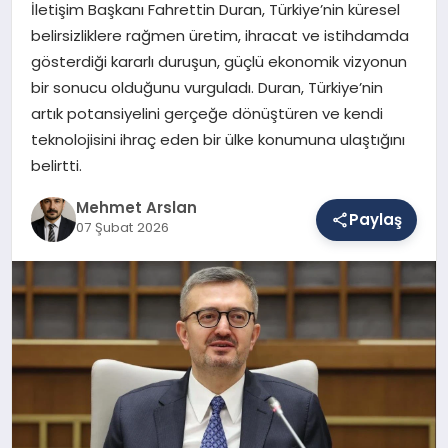
İletişim Başkanı Fahrettin Duran, Türkiye’nin küresel
belirsizliklere rağmen üretim, ihracat ve istihdamda
gösterdiği kararlı duruşun, güçlü ekonomik vizyonun
SAĞLIK
bir sonucu olduğunu vurguladı. Duran, Türkiye’nin
artık potansiyelini gerçeğe dönüştüren ve kendi
teknolojisini ihraç eden bir ülke konumuna ulaştığını
EĞITIM
belirtti.
Mehmet Arslan
DÜNYA
Paylaş
07 Şubat 2026
YAŞAM