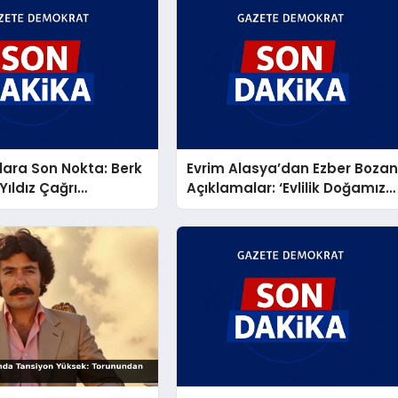
ara Son Nokta: Berk
Evrim Alasya’dan Ezber Boza
Yıldız Çağrı
Açıklamalar: ‘Evlilik Doğamıza
an Taptaze Bir Aşk
Aykırı, Çocuksa Büyük
Sorumluluk!’