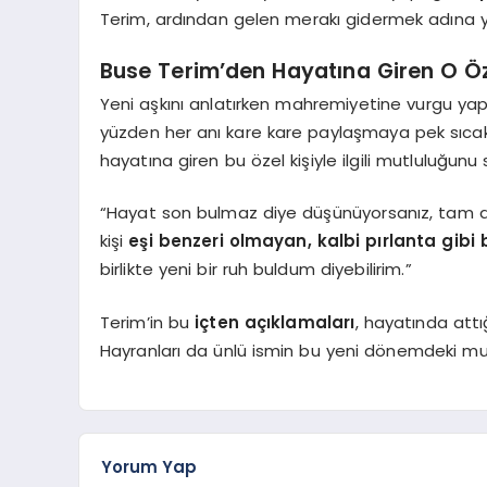
Terim, ardından gelen merakı gidermek adına yüre
Buse Terim’den Hayatına Giren O Öze
Yeni aşkını anlatırken mahremiyetine vurgu yap
yüzden her anı kare kare paylaşmaya pek sıcak b
hayatına giren bu özel kişiyle ilgili mutluluğunu
“Hayat son bulmaz diye düşünüyorsanız, tam 
kişi
eşi benzeri olmayan, kalbi pırlanta gibi b
birlikte yeni bir ruh buldum diyebilirim.”
Terim’in bu
içten açıklamaları
, hayatında att
Hayranları da ünlü ismin bu yeni dönemdeki mu
Yorum Yap