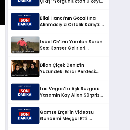
Çıkış: ‘Yorgunluktan Ülkeyi
Terk Ettim, Suçlu Değilim!’
Bilal Hancı’nın Gözaltına
Alınmasıyla Ortalık Karıştı:
Eski Eşi Esin Çepni’den Akıl
Almaz Çıkış!
Lvbel C5’ten Yaraları Saran
Ses: Konser Gelirleri
Depremzedelere Akacak
Dilan Çiçek Deniz’in
Yüzündeki Esrar Perdesi:
Dubai’deki Görünümü
Sosyal Medyayı Salladı!
Las Vegas’ta Aşk Rüzgarı:
Yasemin Kay Allen Sürpriz
Nikahla Evlendi!
Gamze Erçel’in Videosu
Gündemi Meşgul Etti:
Diksiyon Eleştirilerine Caner