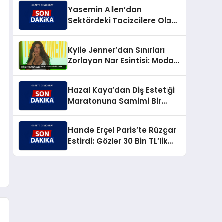
Yıldırım’dan Keskin Karşılık
Yasemin Allen’dan
Sektördeki Tacizcilere Olay
Yaratan Yanıt
Kylie Jenner’dan Sınırları
Zorlayan Nar Esintisi: Moda
Dünyası Şaşkınlık İçinde!
Hazal Kaya’dan Diş Estetiği
Maratonuna Samimi Bir
Bakış: ‘Canım Çıktı!’
Hande Erçel Paris’te Rüzgar
Estirdi: Gözler 30 Bin TL’lik
Çizmelerinde!