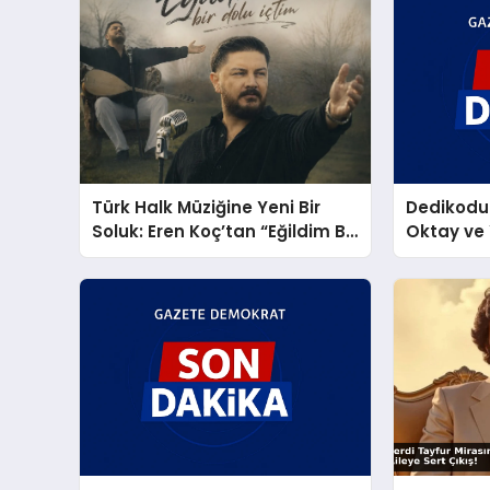
Türk Halk Müziğine Yeni Bir
Dedikodul
Soluk: Eren Koç’tan “Eğildim Bir
Oktay ve 
Dolu İçtim”
Atiksoy’d
Karesi