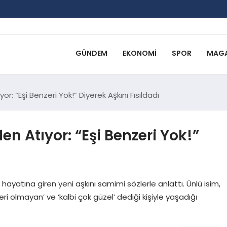
GÜNDEM
EKONOMI
SPOR
MAGA
or: “Eşi Benzeri Yok!” Diyerek Aşkını Fısıldadı
en Atıyor: “Eşi Benzeri Yok!”
ra hayatına giren yeni aşkını samimi sözlerle anlattı. Ünlü isim,
i olmayan’ ve ‘kalbi çok güzel’ dediği kişiyle yaşadığı