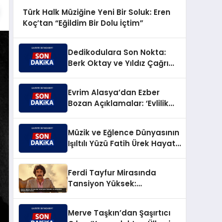
Türk Halk Müziğine Yeni Bir Soluk: Eren
Koç’tan “Eğildim Bir Dolu İçtim”
Dedikodulara Son Nokta:
Berk Oktay ve Yıldız Çağrı
Atiksoy’dan Taptaze Bir Aşk
Karesi
Evrim Alasya’dan Ezber
Bozan Açıklamalar: ‘Evlilik
Doğamıza Aykırı, Çocuksa
Büyük Sorumluluk!’
Müzik ve Eğlence Dünyasının
Işıltılı Yüzü Fatih Ürek Hayata
Veda Etti
Ferdi Tayfur Mirasında
Tansiyon Yüksek:
Torunundan Aileye Sert
Çıkış!
Merve Taşkın’dan Şaşırtıcı