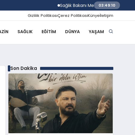
Sağlık Bakanı Memişoğlu İzmir Biyotıp v
03:49:11
Gizlilik Politikası
Çerez Politikası
Künye
İletişim
ZIN
SAĞLIK
EĞITIM
DÜNYA
YAŞAM
Son Dakika