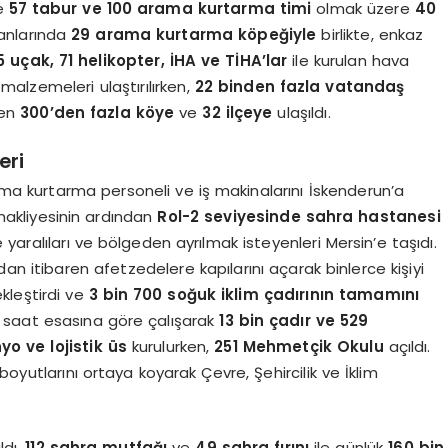
de
57 tabur ve 100 arama kurtarma timi
olmak üzere
40
Yanlarında
29 arama kurtarma köpeğiyle
birlikte, enkaz
5 uçak, 71 helikopter, İHA ve TİHA’lar
ile kurulan hava
alzemeleri ulaştırılırken,
22 binden fazla vatandaş
den
300’den fazla köye
ve
32 ilçeye
ulaşıldı.
eri
a kurtarma personeli ve iş makinalarını İskenderun’a
nakliyesinin ardından
Rol-2 seviyesinde sahra hastanesi
yaralıları ve bölgeden ayrılmak isteyenleri Mersin’e taşıdı.
ndan itibaren afetzedelere kapılarını açarak binlerce kişiyi
kleştirdi ve
3 bin 700 soğuk iklim çadırının tamamını
 24 saat esasına göre çalışarak
13 bin çadır ve 529
yo ve lojistik üs
kurulurken,
251 Mehmetçik Okulu
açıldı.
oyutlarını ortaya koyarak Çevre, Şehircilik ve İklim
ldı,
112 sahra mutfağı
ve
49 sahra fırını
ile günlük
160 bin