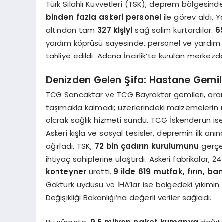
Türk Silahlı Kuvvetleri (TSK), deprem bölgesin
binden fazla askeri personel
ile görev aldı. 
altından tam
327 kişiyi
sağ salim kurtardılar.
6
yardım köprüsü sayesinde, personel ve yardım m
tahliye edildi. Adana İncirlik’te kurulan merkez
Denizden Gelen Şifa: Hastane Gemil
TCG Sancaktar ve TCG Bayraktar gemileri, aram
taşımakla kalmadı; üzerlerindeki malzemelerin 
olarak sağlık hizmeti sundu. TCG İskenderun ise 
Askeri kışla ve sosyal tesisler, depremin ilk anı
ağırladı. TSK,
72 bin çadırın kurulumunu
gerçe
ihtiyaç sahiplerine ulaştırdı. Askeri fabrikalar,
konteyner
üretti.
9 ilde 619 mutfak, fırın, ban
Göktürk uydusu ve İHA’lar ise bölgedeki yıkımın b
Değişikliği Bakanlığı’na değerli veriler sağladı.
Bu süreçte,
9,5 milyon paket kumanya
dağıtı