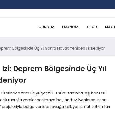
GÜNDEM
EKONOMI
SPOR
MAGA
Deprem Bölgesinde Üç Yıl Sonra Hayat Yeniden Filizleniyor
 İzi: Deprem Bölgesinde Üç Yıl
zleniyor
üzerinden tam üç yıl geçti. Bu süre zarfında, eşi benzeri
erlik ruhuyla yaralar sarılmaya başlandı. Milyonlarca insanı
ı’ projeleriyle bölge yeniden ayağa kalkıyor, umut tohumları