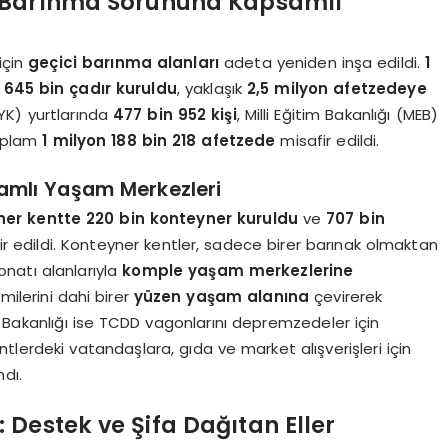
: Barınma Sorununa Kapsamlı
için
geçici barınma alanları
adeta yeniden inşa edildi.
1
 645 bin çadır kuruldu
, yaklaşık
2,5 milyon afetzedeye
KYK) yurtlarında
477 bin 952 kişi
, Milli Eğitim Bakanlığı (MEB)
oplam
1 milyon 188 bin 218 afetzede
misafir edildi.
samlı Yaşam Merkezleri
er kentte 220 bin konteyner kuruldu
ve
707 bin
edildi. Konteyner kentler, sadece birer barınak olmaktan
onatı alanlarıyla
komple yaşam merkezlerine
milerini dahi birer
yüzen yaşam alanına
çevirerek
ı Bakanlığı ise TCDD vagonlarını depremzedeler için
erdeki vatandaşlara, gıda ve market alışverişleri için
dı.
Destek ve Şifa Dağıtan Eller