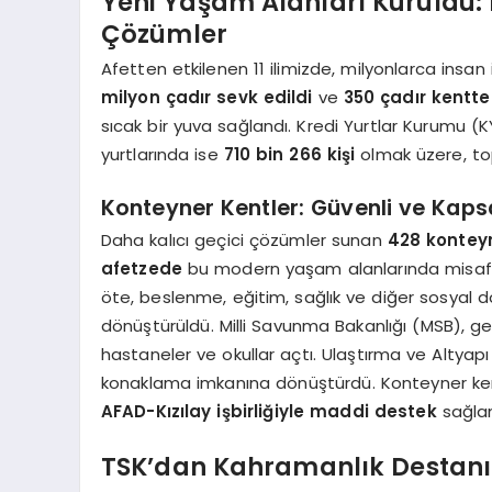
Yeni Yaşam Alanları Kuruldu
Çözümler
Afetten etkilenen 11 ilimizde, milyonlarca insan 
milyon çadır sevk edildi
ve
350 çadır kentte
sıcak bir yuva sağlandı. Kredi Yurtlar Kurumu (
yurtlarında ise
710 bin 266 kişi
olmak üzere, t
Konteyner Kentler: Güvenli ve Kap
Daha kalıcı geçici çözümler sunan
428 konteyn
afetzede
bu modern yaşam alanlarında misafir 
öte, beslenme, eğitim, sağlık ve diğer sosyal d
dönüştürüldü. Milli Savunma Bakanlığı (MSB), ge
hastaneler ve okullar açtı. Ulaştırma ve Altyap
konaklama imkanına dönüştürdü. Konteyner kentl
AFAD-Kızılay işbirliğiyle maddi destek
sağlan
TSK’dan Kahramanlık Destanı: 