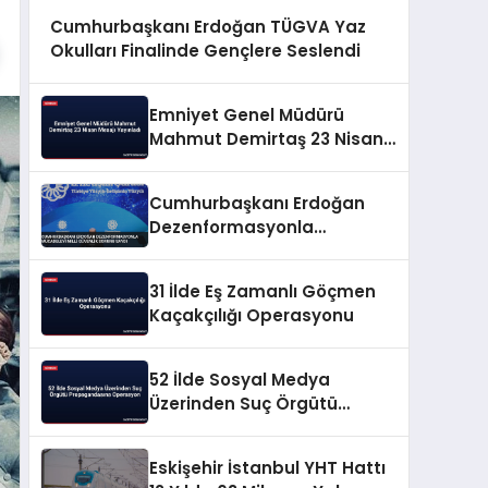
Cumhurbaşkanı Erdoğan TÜGVA Yaz
Okulları Finalinde Gençlere Seslendi
Emniyet Genel Müdürü
Mahmut Demirtaş 23 Nisan
Mesajı Yayınladı
Cumhurbaşkanı Erdoğan
Dezenformasyonla
Mücadeleyi Millî Güvenlik
Sorunu Saydı
31 İlde Eş Zamanlı Göçmen
Kaçakçılığı Operasyonu
52 İlde Sosyal Medya
Üzerinden Suç Örgütü
Propagandasına
Operasyon
Eskişehir İstanbul YHT Hattı