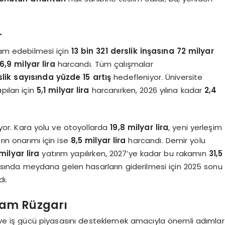
r
am edebilmesi için
13 bin 321 derslik inşasına 72 milyar
,9 milyar lira
harcandı. Tüm çalışmalar
slik sayısında yüzde 15 artış
hedefleniyor. Üniversite
ıları için
5,1 milyar lira
harcanırken, 2026 yılına kadar
2,4
yor. Kara yolu ve otoyollarda
19,8 milyar lira
, yeni yerleşim
ların onarımı için ise
8,5 milyar lira
harcandı. Demir yolu
milyar lira
yatırım yapılırken, 2027’ye kadar bu rakamın
31,5
ısında meydana gelen hasarların giderilmesi için 2025 sonu
ı.
dam Rüzgarı
e iş gücü piyasasını desteklemek amacıyla önemli adımlar