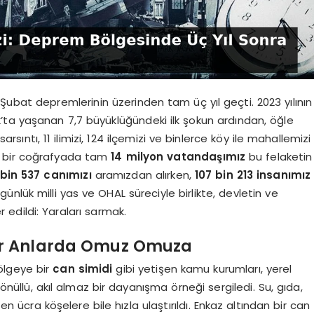
Şubat depremlerinin üzerinden tam üç yıl geçti. 2023 yılının
’ta yaşanan 7,7 büyüklüğündeki ilk şokun ardından, öğle
arsıntı, 11 ilimizi, 124 ilçemizi ve binlerce köy ile mahallemizi
bir coğrafyada tam
14 milyon vatandaşımız
bu felaketin
 bin 537 canımızı
aramızdan alırken,
107 bin 213 insanımız
günlük milli yas ve OHAL süreciyle birlikte, devletin ve
 edildi: Yaraları sarmak.
Zor Anlarda Omuz Omuza
ölgeye bir
can simidi
gibi yetişen kamu kurumları, yerel
gönüllü, akıl almaz bir dayanışma örneği sergiledi. Su, gıda,
 ücra köşelere bile hızla ulaştırıldı. Enkaz altından bir can