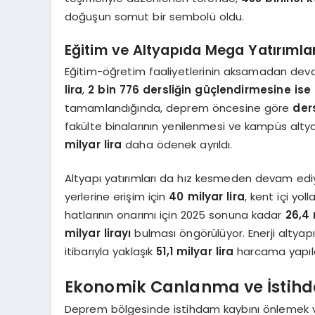
doğuşun somut bir sembolü oldu.
Eğitim ve Altyapıda Mega Yatırımla
Eğitim-öğretim faaliyetlerinin aksamadan dev
lira
,
2 bin 776 dersliğin güçlendirmesine ise 6
tamamlandığında, deprem öncesine göre
der
fakülte binalarının yenilenmesi ve kampüs altyap
milyar lira
daha ödenek ayrıldı.
Altyapı yatırımları da hız kesmeden devam edi
yerlerine erişim için
40 milyar lira
, kent içi yol
hatlarının onarımı için 2025 sonuna kadar
26,4 
milyar lirayı
bulması öngörülüyor. Enerji altyap
itibarıyla yaklaşık
51,1 milyar lira
harcama yapıld
Ekonomik Canlanma ve İstih
Deprem bölgesinde istihdam kaybını önlemek v