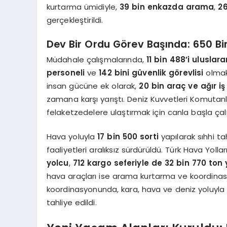
kurtarma ümidiyle,
39 bin enkazda arama
,
26
gerçekleştirildi.
Dev Bir Ordu Görev Başında: 650 B
Müdahale çalışmalarında,
11 bin 488’i uluslara
personeli
ve
142 bini güvenlik görevlisi
olma
insan gücüne ek olarak,
20 bin araç ve ağır i
zamana karşı yarıştı. Deniz Kuvvetleri Komutanl
felaketzedelere ulaştırmak için canla başla çalı
Hava yoluyla
17 bin 500 sorti
yapılarak sıhhi ta
faaliyetleri aralıksız sürdürüldü. Türk Hava Yoll
yolcu
,
712 kargo seferiyle de 32 bin 770 to
hava araçları ise arama kurtarma ve koordinas
koordinasyonunda, kara, hava ve deniz yoluyl
tahliye edildi.