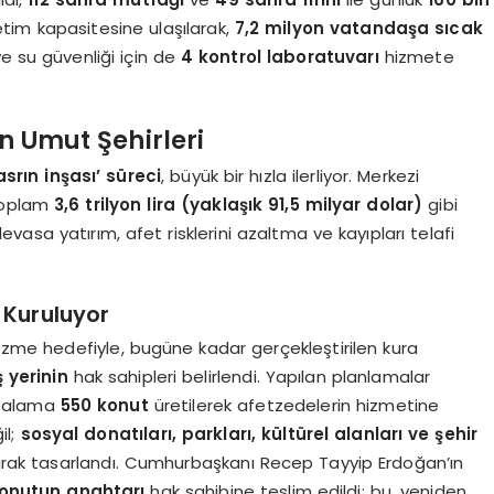
tim kapasitesine ulaşılarak,
7,2 milyon vatandaşa sıcak
ve su güvenliği için de
4 kontrol laboratuvarı
hizmete
en Umut Şehirleri
asrın inşası’ süreci
, büyük bir hızla ilerliyor. Merkezi
 toplam
3,6 trilyon lira (yaklaşık 91,5 milyar dolar)
gibi
asa yatırım, afet risklerini azaltma ve kayıpları telafi
 Kuruluyor
çözme hedefiyle, bugüne kadar gerçekleştirilen kura
ş yerinin
hak sahipleri belirlendi. Yapılan planlamalar
rtalama
550 konut
üretilerek afetzedelerin hizmetine
il;
sosyal donatıları, parkları, kültürel alanları ve şehir
rak tasarlandı. Cumhurbaşkanı Recep Tayyip Erdoğan’ın
konutun anahtarı
hak sahibine teslim edildi; bu, yeniden