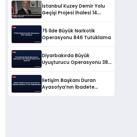
İstanbul Kuzey Demir Yolu
Geçişi Projesi İhalesi 14
Ekimde Yapılacak
75 İlde Büyük Narkotik
Operasyonu 846 Tutuklama
Diyarbakırda Büyük
Uyuşturucu Operasyonu 387
Bin Kök Kenevir Ele Geçirildi
İletişim Başkanı Duran
Ayasofya’nın İbadete
Açılışının 6 Yılını
Değerlendirdi