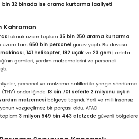
 bin 32 binada ise arama kurtarma faaliyeti
in Kahraman
rası
olmak üzere toplam
35 bin 250 arama kurtarma
k üzere tam
650 bin personel
görev yaptı. Bu devasa
ş makinası
,
141 helikopter
,
182 uçak
ve
23 gemi
, adeta
ığı’nın gemileri, yardım malzemelerini ve personeli
ştı.
hliyeler, personel ve malzeme nakilleri ile yangın söndürme
arı (THY) önderliğinde
13 bin 701 seferle 2 milyonu aşkın
n yardım malzemesi
bölgeye taşındı. Yerli ve milli insansız
yonun vazgeçilmez bir parçası oldu. AFAD
a toplam
3 milyon 549 bin 443 afetzede
güvenli bölgelere