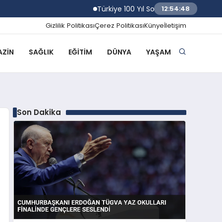
Türkiye 100 Yıl Sonra Kerkük Petrol Sahaları
12:54:49
Gizlilik Politikası
Çerez Politikası
Künye
İletişim
ZIN
SAĞLIK
EĞITIM
DÜNYA
YAŞAM
Son Dakika