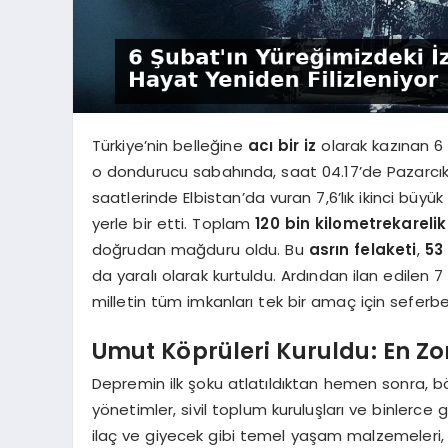
Türkiye’nin belleğine
acı bir iz
olarak kazınan 6 
o dondurucu sabahında, saat 04.17’de Pazarcık
saatlerinde Elbistan’da vuran 7,6’lık ikinci büyük s
yerle bir etti. Toplam
120 bin kilometrekarelik
doğrudan mağduru oldu. Bu
asrın felaketi
,
53
da yaralı olarak kurtuldu. Ardından ilan edilen 7 
milletin tüm imkanları tek bir amaç için seferber
Umut Köprüleri Kuruldu: En 
Depremin ilk şoku atlatıldıktan hemen sonra, b
yönetimler, sivil toplum kuruluşları ve binlerce 
ilaç ve giyecek gibi temel yaşam malzemeleri, en