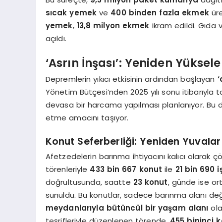
sıcak yemek
ve
400 binden fazla ekmek
üre
yemek
,
13,8 milyon ekmek
ikram edildi. Gıda 
açıldı.
‘Asrın İnşası’: Yeniden Yüksel
Depremlerin yıkıcı etkisinin ardından başlayan
‘
Yönetim Bütçesi’nden 2025 yılı sonu itibarıyla
devasa bir harcama yapılması planlanıyor. Bu dev
etme amacını taşıyor.
Konut Seferberliği: Yeniden Yuvalar
Afetzedelerin barınma ihtiyacını kalıcı olarak 
törenleriyle
433 bin 667 konut
ile
21 bin 690 i
doğrultusunda, saatte
23 konut
, günde ise o
sunuldu. Bu konutlar, sadece barınma alanı değ
meydanlarıyla bütüncül bir yaşam alanı
ola
teşrifleriyle düzenlenen törende,
455 bininci 