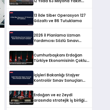
12 Yılda 63 Milyona Yakın
Yolcu Taşıdı
13 İlde Siber Operasyon 127
Gözaltı ve 86 Tutuklama
2026 İl Planlama Uzman
Yardımcısı Sözlü Sınavı
Sonuçları Açıklandı
Cumhurbaşkanı Erdoğan
Türkiye Ekonomisinin Çoklu
Şoklara Direncini Vurguladı
İçişleri Bakanlığı Stajyer
Kontrolör Sınav Sonuçları
Erişime Açıldı
Erdoğan ve ez Zeydi
arasında stratejik iş birliği
ve enerji mutabakatı