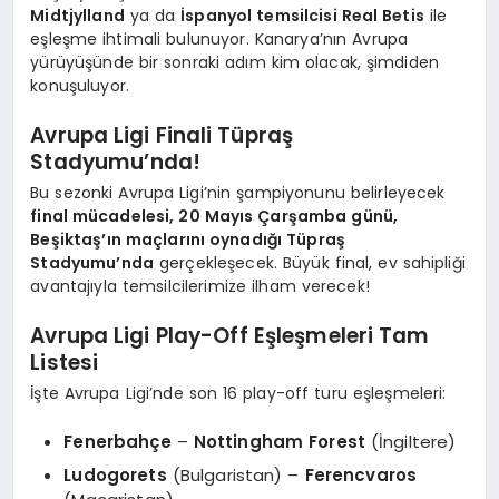
Midtjylland
ya da
İspanyol temsilcisi Real Betis
ile
eşleşme ihtimali bulunuyor. Kanarya’nın Avrupa
yürüyüşünde bir sonraki adım kim olacak, şimdiden
konuşuluyor.
Avrupa Ligi Finali Tüpraş
Stadyumu’nda!
Bu sezonki Avrupa Ligi’nin şampiyonunu belirleyecek
final mücadelesi, 20 Mayıs Çarşamba günü,
Beşiktaş’ın maçlarını oynadığı Tüpraş
Stadyumu’nda
gerçekleşecek. Büyük final, ev sahipliği
avantajıyla temsilcilerimize ilham verecek!
Avrupa Ligi Play-Off Eşleşmeleri Tam
Listesi
İşte Avrupa Ligi’nde son 16 play-off turu eşleşmeleri:
Fenerbahçe
–
Nottingham Forest
(İngiltere)
Ludogorets
(Bulgaristan) –
Ferencvaros