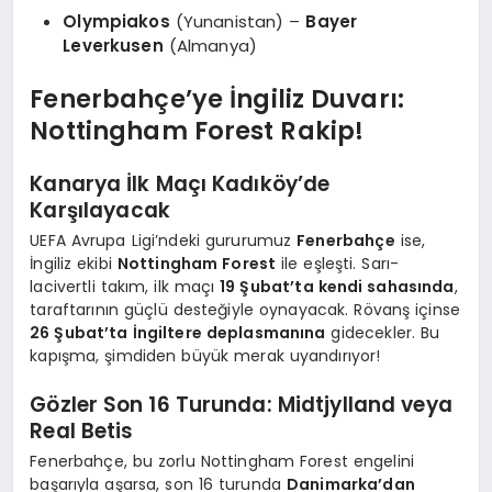
Olympiakos
(Yunanistan) –
Bayer
Leverkusen
(Almanya)
Fenerbahçe’ye İngiliz Duvarı:
Nottingham Forest Rakip!
Kanarya İlk Maçı Kadıköy’de
Karşılayacak
UEFA Avrupa Ligi’ndeki gururumuz
Fenerbahçe
ise,
İngiliz ekibi
Nottingham Forest
ile eşleşti. Sarı-
lacivertli takım, ilk maçı
19 Şubat’ta kendi sahasında
,
taraftarının güçlü desteğiyle oynayacak. Rövanş içinse
26 Şubat’ta İngiltere deplasmanına
gidecekler. Bu
kapışma, şimdiden büyük merak uyandırıyor!
Gözler Son 16 Turunda: Midtjylland veya
Real Betis
Fenerbahçe, bu zorlu Nottingham Forest engelini
başarıyla aşarsa, son 16 turunda
Danimarka’dan