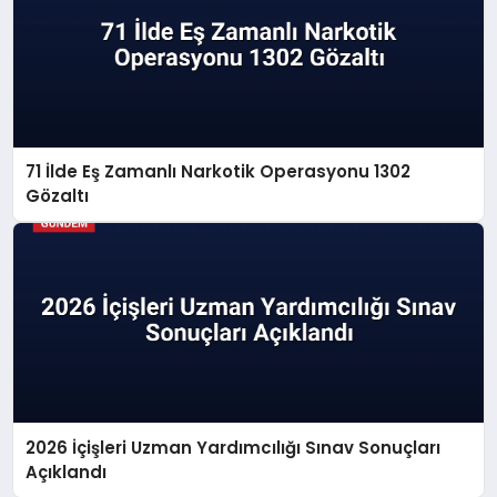
71 İlde Eş Zamanlı Narkotik Operasyonu 1302
Gözaltı
2026 İçişleri Uzman Yardımcılığı Sınav Sonuçları
Açıklandı