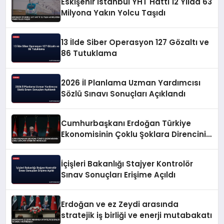
Eskişehir İstanbul YHT Hattı 12 Yılda 63
Milyona Yakın Yolcu Taşıdı
13 İlde Siber Operasyon 127 Gözaltı ve
86 Tutuklama
2026 İl Planlama Uzman Yardımcısı
Sözlü Sınavı Sonuçları Açıklandı
Cumhurbaşkanı Erdoğan Türkiye
Ekonomisinin Çoklu Şoklara Direncini
Vurguladı
İçişleri Bakanlığı Stajyer Kontrolör
Sınav Sonuçları Erişime Açıldı
Erdoğan ve ez Zeydi arasında
stratejik iş birliği ve enerji mutabakatı