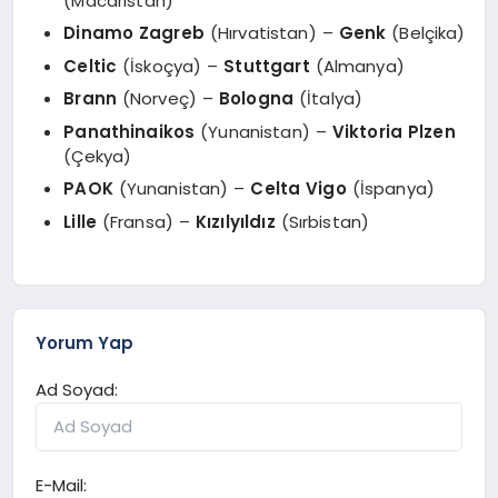
(Macaristan)
Dinamo Zagreb
(Hırvatistan) –
Genk
(Belçika)
Celtic
(İskoçya) –
Stuttgart
(Almanya)
Brann
(Norveç) –
Bologna
(İtalya)
Panathinaikos
(Yunanistan) –
Viktoria Plzen
(Çekya)
PAOK
(Yunanistan) –
Celta Vigo
(İspanya)
Lille
(Fransa) –
Kızılyıldız
(Sırbistan)
Yorum Yap
Ad Soyad:
E-Mail: