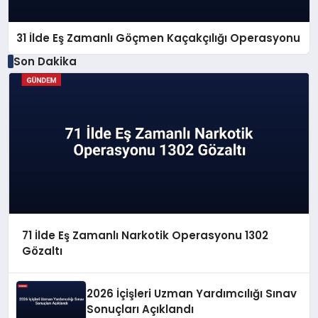
31 İlde Eş Zamanlı Göçmen Kaçakçılığı Operasyonu
Son Dakika
71 İlde Eş Zamanlı Narkotik Operasyonu 1302
Gözaltı
2026 İçişleri Uzman Yardımcılığı Sınav
Sonuçları Açıklandı