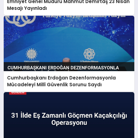
Emniyet Genel Müdürü Mahmut Demirtaş 23 Nisan
Mesajı Yayınladı
Cumhurbaşkanı Erdoğan Dezenformasyonla
Mücadeleyi Millî Güvenlik Sorunu Saydı