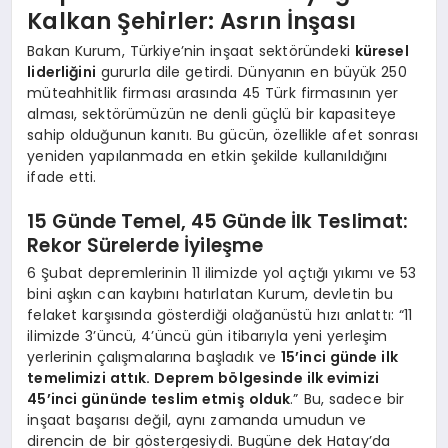
Kalkan Şehirler: Asrın İnşası
Bakan Kurum, Türkiye’nin inşaat sektöründeki
küresel
liderliğini
gururla dile getirdi. Dünyanın en büyük 250
müteahhitlik firması arasında 45 Türk firmasının yer
alması, sektörümüzün ne denli güçlü bir kapasiteye
sahip olduğunun kanıtı. Bu gücün, özellikle afet sonrası
yeniden yapılanmada en etkin şekilde kullanıldığını
ifade etti.
15 Günde Temel, 45 Günde İlk Teslimat:
Rekor Sürelerde İyileşme
6 Şubat depremlerinin 11 ilimizde yol açtığı yıkımı ve 53
bini aşkın can kaybını hatırlatan Kurum, devletin bu
felaket karşısında gösterdiği olağanüstü hızı anlattı: “11
ilimizde 3’üncü, 4’üncü gün itibarıyla yeni yerleşim
yerlerinin çalışmalarına başladık ve
15’inci günde ilk
temelimizi attık. Deprem bölgesinde ilk evimizi
45’inci gününde teslim etmiş olduk
.” Bu, sadece bir
inşaat başarısı değil, aynı zamanda umudun ve
direncin de bir göstergesiydi. Bugüne dek Hatay’da