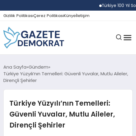
Türkiye 100 Yıl Sonra K
Gizlilik Politikası
Çerez Politikası
Künye
İletişim
GÜNDEM
Ana Sayfa
Gündem
Türkiye Yüzyılı’nın Temelleri: Güvenli Yuvalar, Mutlu Aileler,
Dirençli Şehirler
EKONOMI
Türkiye Yüzyılı’nın Temelleri:
SPOR
Güvenli Yuvalar, Mutlu Aileler,
Dirençli Şehirler
MAGAZIN