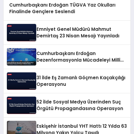
Cumhurbaşkanı Erdoğan TÜGVA Yaz Okulları
Finalinde Gençlere Seslendi
Emniyet Genel Müdürü Mahmut
Demirtaş 23 Nisan Mesajı Yayınladı
Cumhurbaşkanı Erdoğan
Dezenformasyonla Mücadeleyi Millî
Güvenlik Sorunu Saydı
31 İlde Eş Zamanlı Göçmen Kaçakçılığı
Operasyonu
52 İlde Sosyal Medya Üzerinden Suç
Örgütü Propagandasına Operasyon
Eskişehir İstanbul YHT Hattı 12 Yılda 63
Milyona Yakın Yolcu Taşıdı