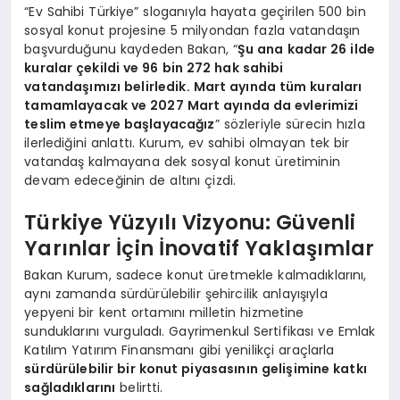
“Ev Sahibi Türkiye” sloganıyla hayata geçirilen 500 bin
sosyal konut projesine 5 milyondan fazla vatandaşın
başvurduğunu kaydeden Bakan, “
Şu ana kadar 26 ilde
kuralar çekildi ve 96 bin 272 hak sahibi
vatandaşımızı belirledik. Mart ayında tüm kuraları
tamamlayacak ve 2027 Mart ayında da evlerimizi
teslim etmeye başlayacağız
” sözleriyle sürecin hızla
ilerlediğini anlattı. Kurum, ev sahibi olmayan tek bir
vatandaş kalmayana dek sosyal konut üretiminin
devam edeceğinin de altını çizdi.
Türkiye Yüzyılı Vizyonu: Güvenli
Yarınlar İçin İnovatif Yaklaşımlar
Bakan Kurum, sadece konut üretmekle kalmadıklarını,
aynı zamanda sürdürülebilir şehircilik anlayışıyla
yepyeni bir kent ortamını milletin hizmetine
sunduklarını vurguladı. Gayrimenkul Sertifikası ve Emlak
Katılım Yatırım Finansmanı gibi yenilikçi araçlarla
sürdürülebilir bir konut piyasasının gelişimine katkı
sağladıklarını
belirtti.