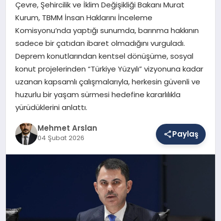
Çevre, Şehircilik ve İklim Değişikliği Bakanı Murat
Kurum, TBMM İnsan Haklarını İnceleme
Komisyonu’nda yaptığı sunumda, barınma hakkının
SAĞLIK
sadece bir çatıdan ibaret olmadığını vurguladı.
Deprem konutlarından kentsel dönüşüme, sosyal
konut projelerinden “Türkiye Yüzyılı” vizyonuna kadar
EĞITIM
uzanan kapsamlı çalışmalarıyla, herkesin güvenli ve
huzurlu bir yaşam sürmesi hedefine kararlılıkla
DÜNYA
yürüdüklerini anlattı.
Mehmet Arslan
Paylaş
04 Şubat 2026
YAŞAM