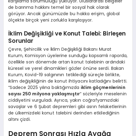
karşılama sorumluluğu yüklüyor. Uluslararası belgeler
de barınma hakkını temel bir sosyal hak olarak
görüyor. Ancak günümüzde bu hakka erişim, global
ölçekte birçok yeni zorlukla karşılaşıyor.
İklim Değişikliği ve Konut Talebi: Birleşen
Sorunlar
Çevre, Şehircilik ve İklim Değişikliği Bakanı Murat
Kurum, Komisyon üyelerine sunduğu kapsamlı raporda,
özellikle son dönemde artan konut talebinin ardındaki
küresel ve yerel dinamikleri gözler önüne serdi. Bakan
Kurum, Kovid-19 salgınının tetiklediği süreçle birlikte,
iklim değişikliğinin de konut ihtiyacını katladığını belirtti.
“Sadece 2025 yılına baktığımızda
iklim göçmenlerinin
sayısı 250 milyona yaklaşmıştır
” sözleriyle meselenin
ciddiyetini vurguladı. Ayrıca, yakın coğrafyamızdaki
savaşlar ve 6 Şubat depremleri gibi asrın felaketlerinin
de ülkemizdeki konut talebini derinden etkilediğinin
altını çizdi.
Deprem Sonrası Hızla Ayağa