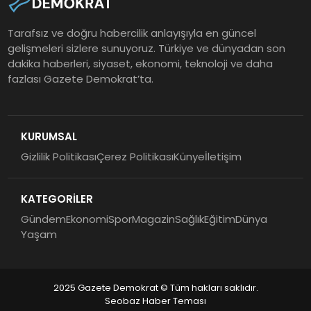
Tarafsız ve doğru habercilik anlayışıyla en güncel
gelişmeleri sizlere sunuyoruz. Türkiye ve dünyadan son
dakika haberleri, siyaset, ekonomi, teknoloji ve daha
fazlası Gazete Demokrat’ta.
KURUMSAL
Gizlilik Politikası
Çerez Politikası
Künye
İletişim
KATEGORİLER
Gündem
Ekonomi
Spor
Magazin
Sağlık
Eğitim
Dünya
Yaşam
2025 Gazete Demokrat © Tüm hakları saklıdır.
Seobaz Haber Teması