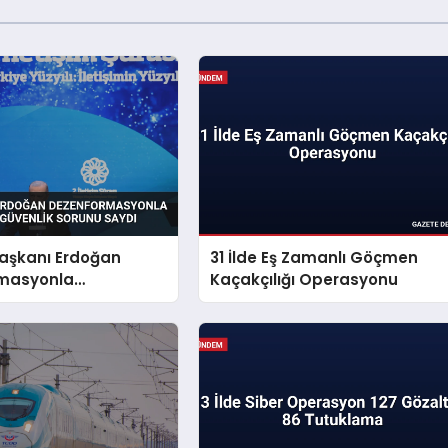
şkanı Erdoğan
31 İlde Eş Zamanlı Göçmen
masyonla
Kaçakçılığı Operasyonu
i Millî Güvenlik
aydı