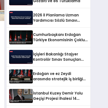
Gözaltı ve 86 Tutuklama
2026 İl Planlama Uzman
Yardımcısı Sözlü Sınavı
Sonuçları Açıklandı
Cumhurbaşkanı Erdoğan
Türkiye Ekonomisinin Çoklu
Şoklara Direncini Vurguladı
İçişleri Bakanlığı Stajyer
Kontrolör Sınav Sonuçları
Erişime Açıldı
Erdoğan ve ez Zeydi
arasında stratejik iş birliği
ve enerji mutabakatı
İstanbul Kuzey Demir Yolu
Geçişi Projesi İhalesi 14
Ekimde Yapılacak