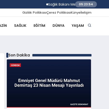
Sağlık Bakanı Memişoğlu İzmir Biyotıp ve
05:23:55
Gizlilik Politikası
Çerez Politikası
Künye
İletişim
ZIN
SAĞLIK
EĞITIM
DÜNYA
YAŞAM
Son Dakika