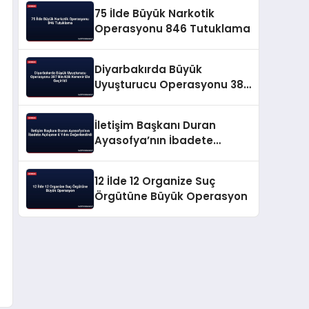
75 İlde Büyük Narkotik
Operasyonu 846 Tutuklama
Diyarbakırda Büyük
Uyuşturucu Operasyonu 387
Bin Kök Kenevir Ele Geçirildi
İletişim Başkanı Duran
Ayasofya’nın İbadete
Açılışının 6 Yılını
Değerlendirdi
12 İlde 12 Organize Suç
Örgütüne Büyük Operasyon