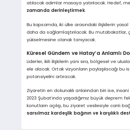
atılacak adımlar masaya yatırılacak. Hedef, mevc
zamanda derinleştirmek
.
Bu kapsamda, iki ülke arasındaki ilişkilerin yas
daha da sağlamlaştırılacak. Bu mutabakatlar, ge
yükselmesine olanak tanıyacak.
Küresel Gündem ve Hatay’a Anlamlı D
Liderler, ikili ilişkilerin yanı sıra, bölgesel ve 
ele alacak. Ortak vizyonların paylaşılacağı bu 
potansiyelini artıracak.
Ziyaretin en dokunaklı anlarından biri ise, ins
2023 Şubat’ında yaşadığımız büyük deprem fela
konutların açılışı, bu ziyaret vesilesiyle canlı ba
sarsılmaz kardeşlik bağının ve karşılıklı de