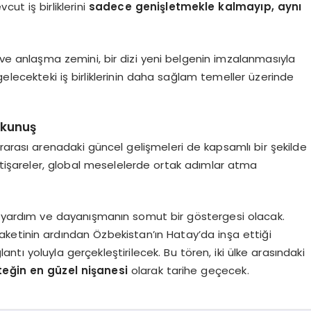
ut iş birliklerini
sadece genişletmekle kalmayıp, aynı
al ve anlaşma zemini, bir dizi yeni belgenin imzalanmasıyla
lecekteki iş birliklerinin daha sağlam temeller üzerinde
okunuş
uluslararası arenadaki güncel gelişmeleri de kapsamlı bir şekilde
istişareler, global meselelerde ortak adımlar atma
ani yardım ve dayanışmanın somut bir göstergesi olacak.
ketinin ardından Özbekistan’ın Hatay’da inşa ettiği
ğlantı yoluyla gerçekleştirilecek. Bu tören, iki ülke arasındaki
steğin en güzel nişanesi
olarak tarihe geçecek.