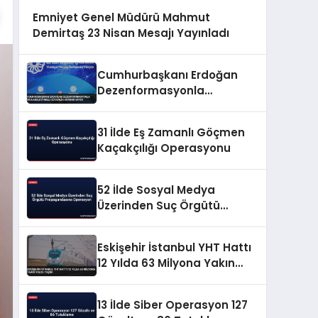
Emniyet Genel Müdürü Mahmut
Demirtaş 23 Nisan Mesajı Yayınladı
Cumhurbaşkanı Erdoğan
Dezenformasyonla
Mücadeleyi Millî Güvenlik
Sorunu Saydı
31 İlde Eş Zamanlı Göçmen
Kaçakçılığı Operasyonu
52 İlde Sosyal Medya
Üzerinden Suç Örgütü
Propagandasına
Operasyon
Eskişehir İstanbul YHT Hattı
12 Yılda 63 Milyona Yakın
Yolcu Taşıdı
13 İlde Siber Operasyon 127