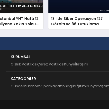
İstanbul YHT Hattı 12
13 İlde Siber Operasyon 127
Milyona Yakın Yolcu
Gözaltı ve 86 Tutuklama
KURUMSAL
Gizlilik Politikası
Çerez Politikası
Künye
İletişim
KATEGORİLER
Gündem
Ekonomi
Spor
Magazin
Sağlık
Eğitim
Dünya
Yaşa