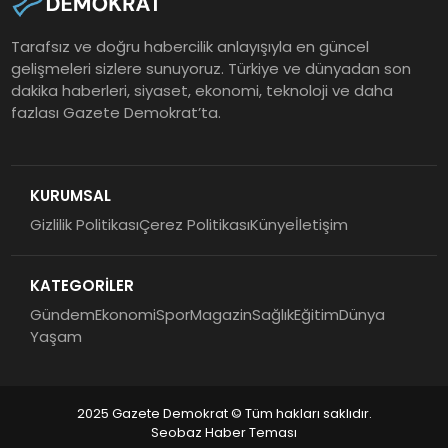
Tarafsız ve doğru habercilik anlayışıyla en güncel
gelişmeleri sizlere sunuyoruz. Türkiye ve dünyadan son
dakika haberleri, siyaset, ekonomi, teknoloji ve daha
fazlası Gazete Demokrat’ta.
KURUMSAL
Gizlilik Politikası
Çerez Politikası
Künye
İletişim
KATEGORİLER
Gündem
Ekonomi
Spor
Magazin
Sağlık
Eğitim
Dünya
Yaşam
2025 Gazete Demokrat © Tüm hakları saklıdır.
Seobaz Haber Teması