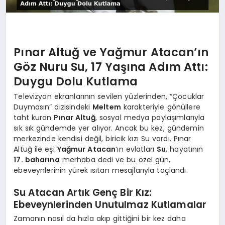
Pınar Altuğ ve Yağmur Atacan’ın
Göz Nuru Su, 17 Yaşına Adım Attı:
Duygu Dolu Kutlama
Televizyon ekranlarının sevilen yüzlerinden, “Çocuklar
Duymasın” dizisindeki
Meltem
karakteriyle gönüllere
taht kuran
Pınar Altuğ
, sosyal medya paylaşımlarıyla
sık sık gündemde yer alıyor. Ancak bu kez, gündemin
merkezinde kendisi değil, biricik kızı Su vardı. Pınar
Altuğ ile eşi
Yağmur Atacan
‘ın evlatları
Su
, hayatının
17. baharına
merhaba dedi ve bu özel gün,
ebeveynlerinin yürek ısıtan mesajlarıyla taçlandı.
Su Atacan Artık Genç Bir Kız:
Ebeveynlerinden Unutulmaz Kutlamalar
Zamanın nasıl da hızla akıp gittiğini bir kez daha