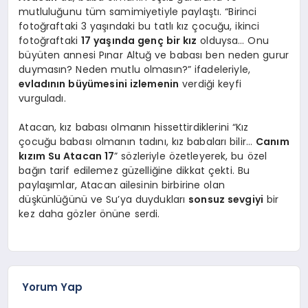
mutluluğunu tüm samimiyetiyle paylaştı. “Birinci
fotoğraftaki 3 yaşındaki bu tatlı kız çocuğu, ikinci
fotoğraftaki
17 yaşında genç bir kız
olduysa… Onu
büyüten annesi Pınar Altuğ ve babası ben neden gurur
duymasın? Neden mutlu olmasın?” ifadeleriyle,
evladının büyümesini izlemenin
verdiği keyfi
vurguladı.
Atacan, kız babası olmanın hissettirdiklerini “Kız
çocuğu babası olmanın tadını, kız babaları bilir…
Canım
kızım Su Atacan 17
” sözleriyle özetleyerek, bu özel
bağın tarif edilemez güzelliğine dikkat çekti. Bu
paylaşımlar, Atacan ailesinin birbirine olan
düşkünlüğünü ve Su’ya duydukları
sonsuz sevgiyi
bir
kez daha gözler önüne serdi.
Yorum Yap