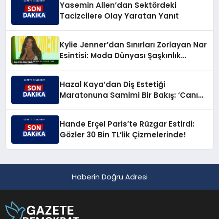
Yasemin Allen’dan Sektördeki
Tacizcilere Olay Yaratan Yanıt
Kylie Jenner’dan Sınırları Zorlayan Nar
Esintisi: Moda Dünyası Şaşkınlık
İçinde!
Hazal Kaya’dan Diş Estetiği
Maratonuna Samimi Bir Bakış: ‘Canım
Çıktı!’
Hande Erçel Paris’te Rüzgar Estirdi:
Gözler 30 Bin TL’lik Çizmelerinde!
Haberin Doğru Adresi