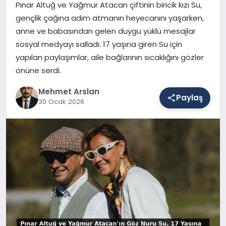
Pınar Altuğ ve Yağmur Atacan çiftinin biricik kızı Su,
gençlik çağına adım atmanın heyecanını yaşarken,
anne ve babasından gelen duygu yüklü mesajlar
SAĞLIK
sosyal medyayı salladı. 17 yaşına giren Su için
yapılan paylaşımlar, aile bağlarının sıcaklığını gözler
önüne serdi.
EĞITIM
Mehmet Arslan
Paylaş
30 Ocak 2026
DÜNYA
YAŞAM