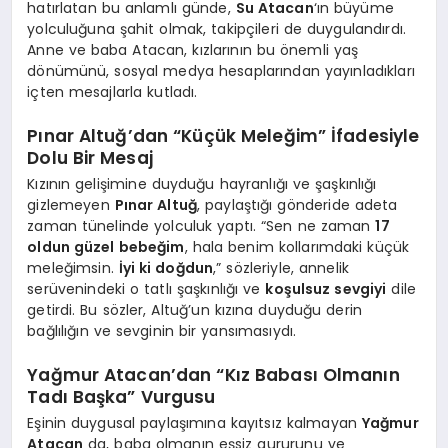
hatırlatan bu anlamlı günde,
Su Atacan
‘ın büyüme
yolculuğuna şahit olmak, takipçileri de duygulandırdı.
Anne ve baba Atacan, kızlarının bu önemli yaş
dönümünü, sosyal medya hesaplarından yayınladıkları
içten mesajlarla kutladı.
Pınar Altuğ’dan “Küçük Meleğim” İfadesiyle
Dolu Bir Mesaj
Kızının gelişimine duyduğu hayranlığı ve şaşkınlığı
gizlemeyen
Pınar Altuğ
, paylaştığı gönderide adeta
zaman tünelinde yolculuk yaptı. “Sen ne zaman
17
oldun güzel bebeğim
, hala benim kollarımdaki küçük
meleğimsin.
İyi ki doğdun
,” sözleriyle, annelik
serüvenindeki o tatlı şaşkınlığı ve
koşulsuz sevgiyi
dile
getirdi. Bu sözler, Altuğ’un kızına duyduğu derin
bağlılığın ve sevginin bir yansımasıydı.
Yağmur Atacan’dan “Kız Babası Olmanın
Tadı Başka” Vurgusu
Eşinin duygusal paylaşımına kayıtsız kalmayan
Yağmur
Atacan
da, baba olmanın eşsiz gururunu ve