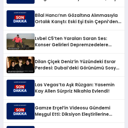
Değilim!’
Bilal Hancı’nın Gözaltına Alınmasıyla
Ortalık Karıştı: Eski Eşi Esin Çepni’den
Akıl Almaz Çıkış!
Lvbel C5’ten Yaraları Saran Ses:
Konser Gelirleri Depremzedelere
Akacak
Dilan Çiçek Deniz’in Yüzündeki Esrar
Perdesi: Dubai’deki Görünümü Sosyal
Medyayı Salladı!
Las Vegas’ta Aşk Rüzgarı: Yasemin
Kay Allen Sürpriz Nikahla Evlendi!
Gamze Erçel’in Videosu Gündemi
Meşgul Etti: Diksiyon Eleştirilerine
Caner Yıldırım’dan Keskin Karşılık