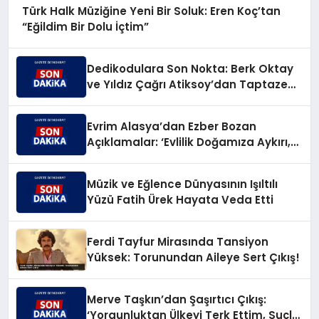
Türk Halk Müziğine Yeni Bir Soluk: Eren Koç’tan
“Eğildim Bir Dolu İçtim”
Dedikodulara Son Nokta: Berk Oktay
ve Yıldız Çağrı Atiksoy’dan Taptaze
Bir Aşk Karesi
Evrim Alasya’dan Ezber Bozan
Açıklamalar: ‘Evlilik Doğamıza Aykırı,
Çocuksa Büyük Sorumluluk!’
Müzik ve Eğlence Dünyasının Işıltılı
Yüzü Fatih Ürek Hayata Veda Etti
Ferdi Tayfur Mirasında Tansiyon
Yüksek: Torunundan Aileye Sert Çıkış!
Merve Taşkın’dan Şaşırtıcı Çıkış:
‘Yorgunluktan Ülkeyi Terk Ettim, Suçlu