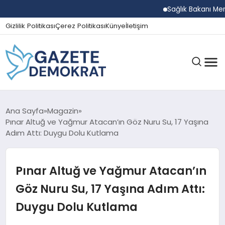
Sağlık Bakanı Memişoğlu
Gizlilik Politikası
Çerez Politikası
Künye
İletişim
GÜNDEM
Ana Sayfa
Magazin
Pınar Altuğ ve Yağmur Atacan’ın Göz Nuru Su, 17 Yaşına
Adım Attı: Duygu Dolu Kutlama
EKONOMI
Pınar Altuğ ve Yağmur Atacan’ın
SPOR
Göz Nuru Su, 17 Yaşına Adım Attı:
Duygu Dolu Kutlama
MAGAZIN