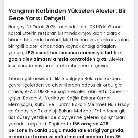
Yangının Kalbinden Yükselen Alevler: Bir
Gece Yarısı Dehşeti
Her şey, 21 Ocak 2025 tarihinde saat 03.16’da Grand
Kartal Otel’in restoran kısmındaki “şov alanı” olarak
bilinen bölümde başladı. Mutfakların vazgeçilmezi olan
bir “grill plate” cihazından kaynaklandığı anlaşılan
yangın,
LPG esnek hortumunun erimesiyle birlikte
gazın alev almasıyla hızla kontrolden çıktı.
Alevler,
kısa sürede yayılarak oteli cehenneme çevirdi.
İhbarın gelmesiyle birlikte bölgeye Bolu merkezden,
çevre ilçelerden ve civar illerden adeta bir ordu gibi
itfaiye, AFAD, UMKE ve sağlık ekipleri akın etti. Dönemin
İçişleri Bakanı Ali Yerlikaya, Sağlık Bakanı Kemal
Memişoğlu, Kültür ve Turizm Bakanı Mehmet Nuri Ersoy
ve Sanayi ve Teknoloji Bakanı Mehmet Fatih Kacır gibi
üst düzey yetkililer de olay yerine gelerek çalışmaları
yerinde takip etti. Toplamda
156 araç ve 428
personelin canla başla müdahale ettiği yangında,
arama kurtarma ve soğutma çalışmaları tam 36