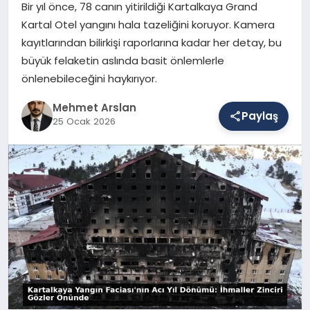
Bir yıl önce, 78 canın yitirildiği Kartalkaya Grand
Kartal Otel yangını hala tazeliğini koruyor. Kamera
kayıtlarından bilirkişi raporlarına kadar her detay, bu
SAĞLIK
büyük felaketin aslında basit önlemlerle
önlenebileceğini haykırıyor.
EĞITIM
Mehmet Arslan
Paylaş
25 Ocak 2026
DÜNYA
YAŞAM