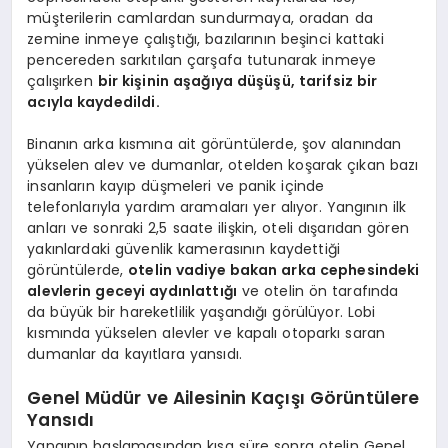
müşterilerin camlardan sundurmaya, oradan da
zemine inmeye çalıştığı, bazılarının beşinci kattaki
pencereden sarkıtılan çarşafa tutunarak inmeye
çalışırken
bir kişinin aşağıya düşüşü, tarifsiz bir
acıyla kaydedildi.
Binanın arka kısmına ait görüntülerde, şov alanından
yükselen alev ve dumanlar, otelden koşarak çıkan bazı
insanların kayıp düşmeleri ve panik içinde
telefonlarıyla yardım aramaları yer alıyor. Yangının ilk
anları ve sonraki 2,5 saate ilişkin, oteli dışarıdan gören
yakınlardaki güvenlik kamerasının kaydettiği
görüntülerde,
otelin vadiye bakan arka cephesindeki
alevlerin geceyi aydınlattığı
ve otelin ön tarafında
da büyük bir hareketlilik yaşandığı görülüyor. Lobi
kısmında yükselen alevler ve kapalı otoparkı saran
dumanlar da kayıtlara yansıdı.
Genel Müdür ve Ailesinin Kaçışı Görüntülere
Yansıdı
Yangının başlamasından kısa süre sonra otelin Genel