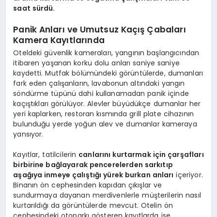
saat sürdü.
Panik Anları ve Umutsuz Kaçış Çabaları
Kamera Kayıtlarında
Oteldeki güvenlik kameraları, yangının başlangıcından
itibaren yaşanan korku dolu anları saniye saniye
kaydetti. Mutfak bölümündeki görüntülerde, dumanları
fark eden çalışanların, lavabonun altındaki yangın
söndürme tüpünü dahi kullanamadan panik içinde
kaçıştıkları görülüyor. Alevler büyüdükçe dumanlar her
yeri kaplarken, restoran kısmında grill plate cihazının
bulunduğu yerde yoğun alev ve dumanlar kameraya
yansıyor.
Kayıtlar, tatilcilerin
canlarını kurtarmak için çarşafları
birbirine bağlayarak pencerelerden sarkıtıp
aşağıya inmeye çalıştığı yürek burkan anları
içeriyor.
Binanın ön cephesinden kapıdan çıkışlar ve
sundurmaya dayanan merdivenlerle müşterilerin nasıl
kurtarıldığı da görüntülerde mevcut. Otelin ön
cephesindeki otoparkı gösteren kayıtlarda ise,