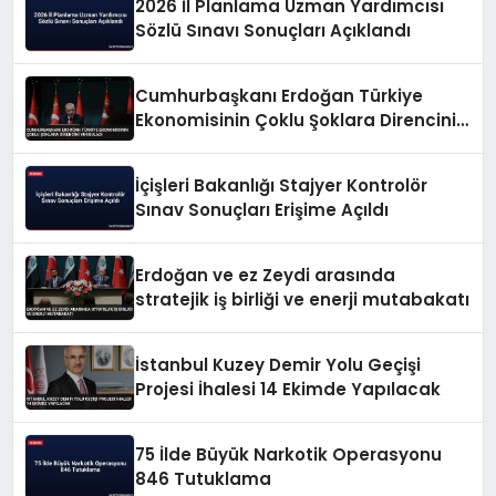
2026 İl Planlama Uzman Yardımcısı
Sözlü Sınavı Sonuçları Açıklandı
Cumhurbaşkanı Erdoğan Türkiye
Ekonomisinin Çoklu Şoklara Direncini
Vurguladı
İçişleri Bakanlığı Stajyer Kontrolör
Sınav Sonuçları Erişime Açıldı
Erdoğan ve ez Zeydi arasında
stratejik iş birliği ve enerji mutabakatı
İstanbul Kuzey Demir Yolu Geçişi
Projesi İhalesi 14 Ekimde Yapılacak
75 İlde Büyük Narkotik Operasyonu
846 Tutuklama