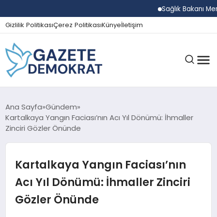
Sağlık Bakanı Memişoğ
Gizlilik Politikası
Çerez Politikası
Künye
İletişim
GÜNDEM
Ana Sayfa
Gündem
Kartalkaya Yangın Faciası’nın Acı Yıl Dönümü: İhmaller
Zinciri Gözler Önünde
EKONOMI
Kartalkaya Yangın Faciası’nın
SPOR
Acı Yıl Dönümü: İhmaller Zinciri
Gözler Önünde
MAGAZIN