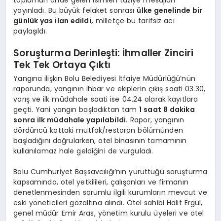
yayınladı. Bu büyük felaket sonrası
ülke genelinde bir
günlük yas ilan edildi,
milletçe bu tarifsiz acı
paylaşıldı.
Soruşturma Derinleşti: İhmaller Zinciri
Tek Tek Ortaya Çıktı
Yangına ilişkin Bolu Belediyesi İtfaiye Müdürlüğü’nün
raporunda, yangının ihbar ve ekiplerin çıkış saati 03.30,
varış ve ilk müdahale saati ise 04.24 olarak kayıtlara
geçti. Yani yangın başladıktan tam
1 saat 8 dakika
sonra ilk müdahale yapılabildi.
Rapor, yangının
dördüncü kattaki mutfak/restoran bölümünden
başladığını doğrularken, otel binasının tamamının
kullanılamaz hale geldiğini de vurguladı.
Bolu Cumhuriyet Başsavcılığı’nın yürüttüğü soruşturma
kapsamında, otel yetkilileri, çalışanları ve firmanın
denetlenmesinden sorumlu ilgili kurumların mevcut ve
eski yöneticileri gözaltına alındı. Otel sahibi Halit Ergül,
genel müdür Emir Aras, yönetim kurulu üyeleri ve otel