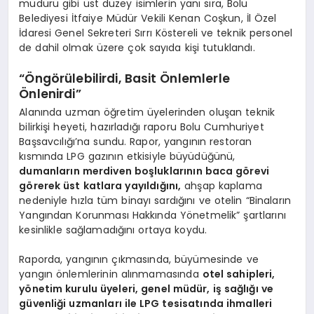
müdürü gibi üst düzey isimlerin yanı sıra, Bolu
Belediyesi İtfaiye Müdür Vekili Kenan Coşkun, İl Özel
İdaresi Genel Sekreteri Sırrı Köstereli ve teknik personel
de dahil olmak üzere çok sayıda kişi tutuklandı.
“Öngörülebilirdi, Basit Önlemlerle
Önlenirdi”
Alanında uzman öğretim üyelerinden oluşan teknik
bilirkişi heyeti, hazırladığı raporu Bolu Cumhuriyet
Başsavcılığı’na sundu. Rapor, yangının restoran
kısmında LPG gazının etkisiyle büyüdüğünü,
dumanların merdiven boşluklarının baca görevi
görerek üst katlara yayıldığını,
ahşap kaplama
nedeniyle hızla tüm binayı sardığını ve otelin “Binaların
Yangından Korunması Hakkında Yönetmelik” şartlarını
kesinlikle sağlamadığını ortaya koydu.
Raporda, yangının çıkmasında, büyümesinde ve
yangın önlemlerinin alınmamasında
otel sahipleri,
yönetim kurulu üyeleri, genel müdür, iş sağlığı ve
güvenliği uzmanları ile LPG tesisatında ihmalleri