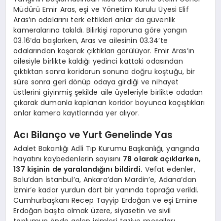
Müdürü Emir Aras, eşi ve Yönetim Kurulu Üyesi Elif
Aras’ın odalarını terk ettikleri anlar da güvenlik
kameralarına takıldı. Bilirkişi raporuna göre yangın
03.16’da başlarken, Aras ve ailesinin 03.34’te
odalarından koşarak çıktıkları görülüyor. Emir Aras’ın
ailesiyle birlikte kaldığı yedinci kattaki odasından
çıktıktan sonra koridorun sonuna doğru koştuğu, bir
süre sonra geri dönüp odaya girdiği ve nihayet
üstlerini giyinmiş şekilde aile üyeleriyle birlikte odadan
çıkarak dumanla kaplanan koridor boyunca kaçıştıkları
anlar kamera kayıtlarında yer alıyor.
Acı Bilanço ve Yurt Genelinde Yas
Adalet Bakanlığı Adli Tıp Kurumu Başkanlığı, yangında
hayatını kaybedenlerin sayısını
78 olarak açıklarken,
137 kişinin de yaralandığını bildirdi.
Vefat edenler,
Bolu’dan İstanbul’a, Ankara’dan Mardin’e, Adana’dan
İzmir’e kadar yurdun dört bir yanında toprağa verildi.
Cumhurbaşkanı Recep Tayyip Erdoğan ve eşi Emine
Erdoğan başta olmak üzere, siyasetin ve sivil
toplumun önde gelen isimleri taziye mesajları