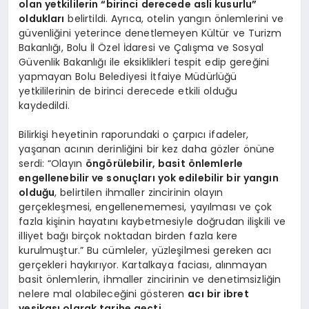
olan yetkililerin “birinci derecede asli kusurlu”
oldukları
belirtildi. Ayrıca, otelin yangın önlemlerini ve
güvenliğini yeterince denetlemeyen Kültür ve Turizm
Bakanlığı, Bolu İl Özel İdaresi ve Çalışma ve Sosyal
Güvenlik Bakanlığı ile eksiklikleri tespit edip gereğini
yapmayan Bolu Belediyesi İtfaiye Müdürlüğü
yetkililerinin de birinci derecede etkili olduğu
kaydedildi.
Bilirkişi heyetinin raporundaki o çarpıcı ifadeler,
yaşanan acının derinliğini bir kez daha gözler önüne
serdi: “Olayın
öngörülebilir, basit önlemlerle
engellenebilir ve sonuçları yok edilebilir bir yangın
olduğu
, belirtilen ihmaller zincirinin olayın
gerçekleşmesi, engellenememesi, yayılması ve çok
fazla kişinin hayatını kaybetmesiyle doğrudan ilişkili ve
illiyet bağı birçok noktadan birden fazla kere
kurulmuştur.” Bu cümleler, yüzleşilmesi gereken acı
gerçekleri haykırıyor. Kartalkaya faciası, alınmayan
basit önlemlerin, ihmaller zincirinin ve denetimsizliğin
nelere mal olabileceğini gösteren
acı bir ibret
vesikası olarak tarihe geçti.