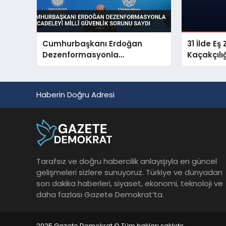
Cumhurbaşkanı Erdoğan
31 İlde E
Dezenformasyonla
Kaçakçıl
Mücadeleyi Millî Güvenlik
Sorunu Saydı
Haberin Doğru Adresi
Tarafsız ve doğru habercilik anlayışıyla en güncel
gelişmeleri sizlere sunuyoruz. Türkiye ve dünyadan
son dakika haberleri, siyaset, ekonomi, teknoloji ve
daha fazlası Gazete Demokrat’ta.
2025 Gazete Demokrat © Tüm hakları saklıdır.