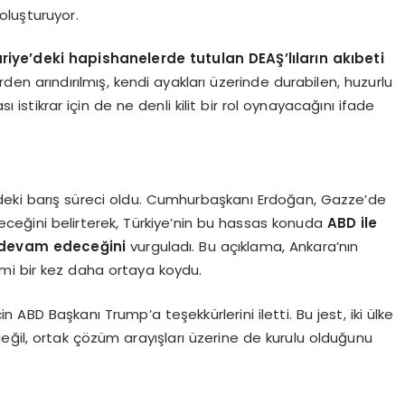
 oluşturuyor.
iye’deki hapishanelerde tutulan DEAŞ’lıların akıbeti
rden arındırılmış, kendi ayakları üzerinde durabilen, huzurlu
sı istikrar için de ne denli kilit bir rol oynayacağını ifade
’deki barış süreci oldu. Cumhurbaşkanı Erdoğan, Gazze’de
üreceğini belirterek, Türkiye’nin bu hassas konuda
ABD ile
 devam edeceğini
vurguladı. Bu açıklama, Ankara’nın
mi bir kez daha ortaya koydu.
 ABD Başkanı Trump’a teşekkürlerini iletti. Bu jest, iki ülke
eğil, ortak çözüm arayışları üzerine de kurulu olduğunu