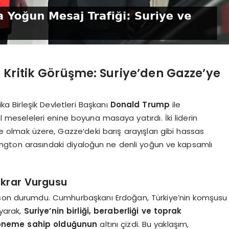
ritik Görüşme: Suriye’den Gazze’ye
ika Birleşik Devletleri Başkanı
Donald Trump
ile
meseleleri enine boyuna masaya yatırdı. İki liderin
olmak üzere, Gazze’deki barış arayışları gibi hassas
ington arasındaki diyaloğun ne denli yoğun ve kapsamlı
tikrar Vurgusu
i son durumdu. Cumhurbaşkanı Erdoğan, Türkiye’nin komşusu
ayarak,
Suriye’nin birliği, beraberliği ve toprak
 öneme sahip olduğunun
altını çizdi. Bu yaklaşım,