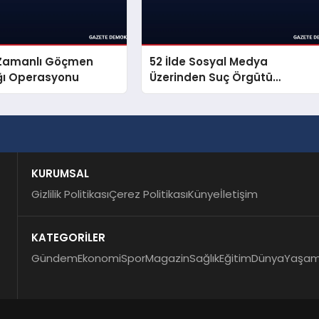
ş Zamanlı Göçmen
52 İlde Sosyal Medya
ığı Operasyonu
Üzerinden Suç Örgütü
Propagandasına Operasyon
KURUMSAL
Gizlilik Politikası
Çerez Politikası
Künye
İletişim
KATEGORİLER
Gündem
Ekonomi
Spor
Magazin
Sağlık
Eğitim
Dünya
Yaşa