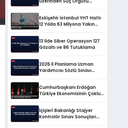
Üzerinden Suç Örgütü
Propagandasına
Operasyon
Eskişehir İstanbul YHT Hattı
12 Yılda 63 Milyona Yakın
Yolcu Taşıdı
13 İlde Siber Operasyon 127
Gözaltı ve 86 Tutuklama
2026 İl Planlama Uzman
Yardımcısı Sözlü Sınavı
Sonuçları Açıklandı
Cumhurbaşkanı Erdoğan
Türkiye Ekonomisinin Çoklu
Şoklara Direncini Vurguladı
İçişleri Bakanlığı Stajyer
Kontrolör Sınav Sonuçları
Erişime Açıldı