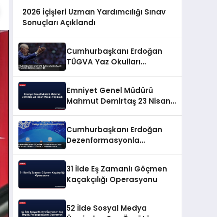
2026 İçişleri Uzman Yardımcılığı Sınav
Sonuçları Açıklandı
Cumhurbaşkanı Erdoğan
TÜGVA Yaz Okulları
Finalinde Gençlere Seslendi
Emniyet Genel Müdürü
Mahmut Demirtaş 23 Nisan
Mesajı Yayınladı
Cumhurbaşkanı Erdoğan
Dezenformasyonla
Mücadeleyi Millî Güvenlik
Sorunu Saydı
31 İlde Eş Zamanlı Göçmen
Kaçakçılığı Operasyonu
52 İlde Sosyal Medya