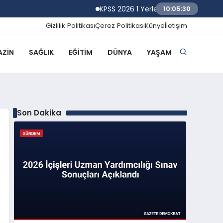
KPSS 2026 1 Yerleştirme Sonuçlarına Göre
10:05:31
Gizlilik Politikası
Çerez Politikası
Künye
İletişim
ZIN
SAĞLIK
EĞITIM
DÜNYA
YAŞAM
Son Dakika