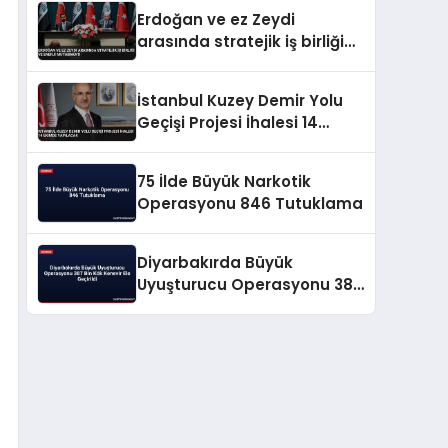
Erdoğan ve ez Zeydi
arasında stratejik iş birliği
ve enerji mutabakatı
İstanbul Kuzey Demir Yolu
Geçişi Projesi İhalesi 14
Ekimde Yapılacak
75 İlde Büyük Narkotik
Operasyonu 846 Tutuklama
Diyarbakırda Büyük
Uyuşturucu Operasyonu 387
Bin Kök Kenevir Ele Geçirildi