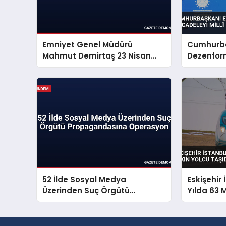
Emniyet Genel Müdürü
Cumhurba
Mahmut Demirtaş 23 Nisan
Dezenfor
Mesajı Yayınladı
Mücadeley
Sorunu S
52 İlde Sosyal Medya
Eskişehir 
Üzerinden Suç Örgütü
Yılda 63 
Propagandasına Operasyon
Taşıdı