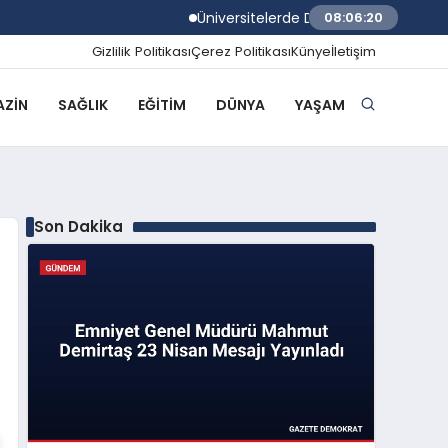
Üniversitelerde Dumansız Kampüs Dönemi
08:06:21
Gizlilik Politikası
Çerez Politikası
Künye
İletişim
ZIN
SAĞLIK
EĞITIM
DÜNYA
YAŞAM
Son Dakika