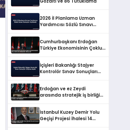
Gözaltı ve 86 Tutuklama
2026 İl Planlama Uzman
Yardımcısı Sözlü Sınavı
Sonuçları Açıklandı
Cumhurbaşkanı Erdoğan
Türkiye Ekonomisinin Çoklu
Şoklara Direncini Vurguladı
İçişleri Bakanlığı Stajyer
Kontrolör Sınav Sonuçları
Erişime Açıldı
Erdoğan ve ez Zeydi
arasında stratejik iş birliği
ve enerji mutabakatı
İstanbul Kuzey Demir Yolu
Geçişi Projesi İhalesi 14
Ekimde Yapılacak