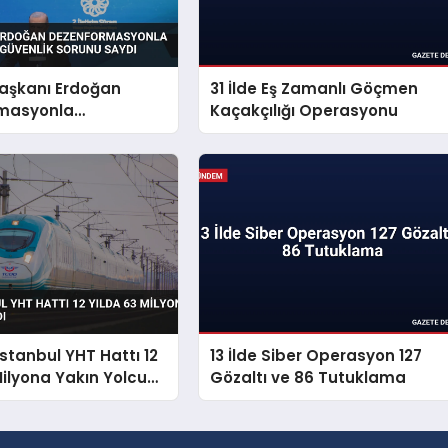
şkanı Erdoğan
31 İlde Eş Zamanlı Göçmen
masyonla
Kaçakçılığı Operasyonu
i Millî Güvenlik
aydı
İstanbul YHT Hattı 12
13 İlde Siber Operasyon 127
Milyona Yakın Yolcu
Gözaltı ve 86 Tutuklama