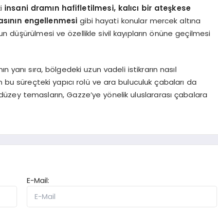
ki
insani dramın hafifletilmesi, kalıcı bir ateşkese
asının engellenmesi
gibi hayati konular mercek altına
n düşürülmesi ve özellikle sivil kayıpların önüne geçilmesi
n yanı sıra, bölgedeki uzun vadeli istikrarın nasıl
n bu süreçteki yapıcı rolü ve ara buluculuk çabaları da
 düzey temasların, Gazze’ye yönelik uluslararası çabalara
E-Mail: