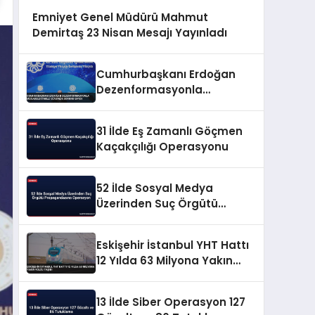
Emniyet Genel Müdürü Mahmut
Demirtaş 23 Nisan Mesajı Yayınladı
Cumhurbaşkanı Erdoğan
Dezenformasyonla
Mücadeleyi Millî Güvenlik
Sorunu Saydı
31 İlde Eş Zamanlı Göçmen
Kaçakçılığı Operasyonu
52 İlde Sosyal Medya
Üzerinden Suç Örgütü
Propagandasına
Operasyon
Eskişehir İstanbul YHT Hattı
12 Yılda 63 Milyona Yakın
Yolcu Taşıdı
13 İlde Siber Operasyon 127