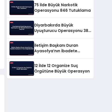
75 İlde Büyük Narkotik
Operasyonu 846 Tutuklama
Diyarbakırda Büyük
Uyuşturucu Operasyonu 387
Bin Kök Kenevir Ele Geçirildi
İletişim Başkanı Duran
Ayasofya’nın İbadete
Açılışının 6 Yılını
Değerlendirdi
12 İlde 12 Organize Suç
Örgütüne Büyük Operasyon