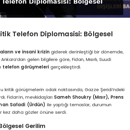
tik Telefon Diplomasisi: Bölgesel
ların ve insani krizin
giderek derinleştiği bir dönemde,
kara’dan gelen bilgilere göre, Fidan, Mısırlı, Suudi
şe
telefon görüşmeleri
gerçekleştirdi.
u kritik görüşmelerin odak noktasında, Gazze Şeridi’ndeki
ı. Fidan’ın, mevkidaşları
Sameh Shoukry (Mısır), Prens
yman Safadi (Ürdün)
ile yaptığı temaslar, durumun
ir kez daha gözler önüne serdi.
Bölgesel Gerilim