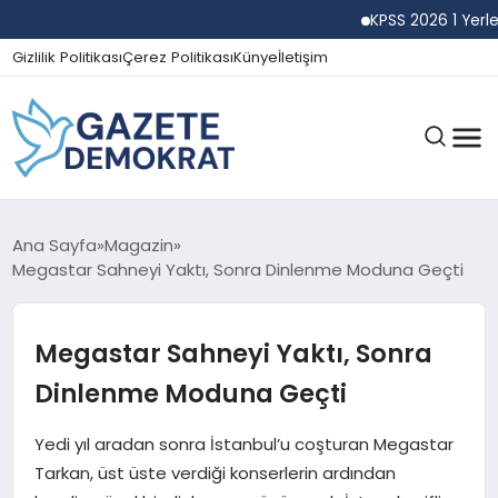
KPSS 2026 1 Yerleştir
Gizlilik Politikası
Çerez Politikası
Künye
İletişim
GÜNDEM
Ana Sayfa
Magazin
Megastar Sahneyi Yaktı, Sonra Dinlenme Moduna Geçti
EKONOMI
Megastar Sahneyi Yaktı, Sonra
Dinlenme Moduna Geçti
SPOR
Yedi yıl aradan sonra İstanbul’u coşturan Megastar
Tarkan, üst üste verdiği konserlerin ardından
MAGAZIN