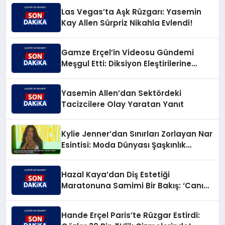
Las Vegas’ta Aşk Rüzgarı: Yasemin
Kay Allen Sürpriz Nikahla Evlendi!
Gamze Erçel’in Videosu Gündemi
Meşgul Etti: Diksiyon Eleştirilerine
Caner Yıldırım’dan Keskin Karşılık
Yasemin Allen’dan Sektördeki
Tacizcilere Olay Yaratan Yanıt
Kylie Jenner’dan Sınırları Zorlayan Nar
Esintisi: Moda Dünyası Şaşkınlık
İçinde!
Hazal Kaya’dan Diş Estetiği
Maratonuna Samimi Bir Bakış: ‘Canım
Çıktı!’
Hande Erçel Paris’te Rüzgar Estirdi: