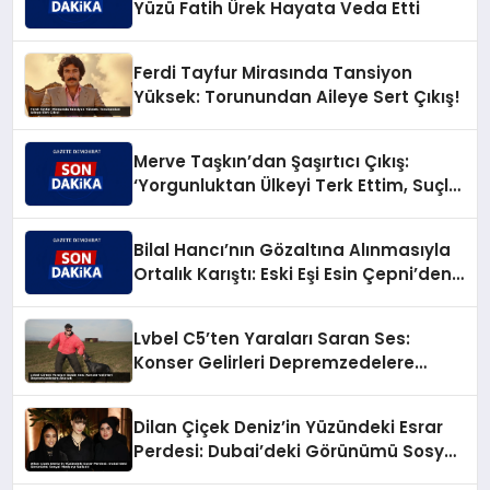
Yüzü Fatih Ürek Hayata Veda Etti
Ferdi Tayfur Mirasında Tansiyon
Yüksek: Torunundan Aileye Sert Çıkış!
Merve Taşkın’dan Şaşırtıcı Çıkış:
‘Yorgunluktan Ülkeyi Terk Ettim, Suçlu
Değilim!’
Bilal Hancı’nın Gözaltına Alınmasıyla
Ortalık Karıştı: Eski Eşi Esin Çepni’den
Akıl Almaz Çıkış!
Lvbel C5’ten Yaraları Saran Ses:
Konser Gelirleri Depremzedelere
Akacak
Dilan Çiçek Deniz’in Yüzündeki Esrar
Perdesi: Dubai’deki Görünümü Sosyal
Medyayı Salladı!