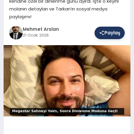
kendine özel bir dinlenme günü ayırdı. İşte o keyifli
molanın detayları ve Tarkan’ın sosyal medya
paylaşımı!
SAĞLIK
Mehmet Arslan
Paylaş
21 Ocak 2026
EĞITIM
DÜNYA
YAŞAM