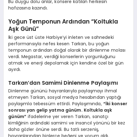
Bu duygu dolu anlar, konsere katılan herkesin
hafızasına kazındı.
Yoğun Temponun Ardından “Koltukla
Aşk Günü”
İki gece üst üste Harbiye’yi inleten ve sahnedeki
performansıyla nefes kesen Tarkan, bu yoğun
temponun ardından doğal olarak bir dinlenme molası
verdi. Megastar, verdiği konserlerin yorgunluğunu
atmak ve enerji depolamak için kendine özel bir gün
ayırdı.
Tarkan’dan Samimi Dinlenme Paylaşımı
Dinlenme gününü hayranlarıyla paylaşmayı ihmal
etmeyen Tarkan, sosyal medya hesabından yaptığı
paylaşımla tebessüm ettirdi. Paylaşımında,
“İki konser
sonrası yan gelip yatma günüm. Koltukla aşk
günüm”
ifadelerine yer veren Tarkan, sanatçı
kimliğinin ardındaki samimi ve insancıl yönünü bir kez
daha gözler önüne serdi. Bu tatlı serzeniş,
hayranlarından binlerce beğeni ve yorum aldı.