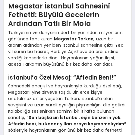
Megastar İstanbul Sahnesini
Fethetti: Büyülü Gecelerin
Ardından Tatlı Bir Mola
Türkiye’nin ve dünyanın dört bir yanından milyonların
gönlünde taht kuran
Megastar Tarkan
, uzun bir
aranın ardından yeniden İstanbul sahnesine çıktı. Yedi
yıl süren bu hasret, Harbiye Açıkhava’da ardı ardına
verdiği konserlerle dindi. Hayranlarının yoğun ilgisi,
adeta Tarkan’ın büyüsünü bir kez daha kanıtladı.
İstanbul’a Özel Mesaj: “Affedin Beni!”
Sahnedeki enerjisi ve hayranlarıyla kurduğu özel bağ,
Megastar’ı yine zirveye taşıdı. Binlerce kişiye
unutulmaz anlar yaşatan Tarkan, İstanbul’a olan
sevgisini ve uzun süreli ayrılığın pişmanlığını dile getirdi.
Kalabalığa seslenirken samimi bir itirafta bulunan
sanatçı,
“Sen başkasın İstanbul, eşin benzerin yok.
Affedin beni, bu kadar yılları araya koymamalıydım”
sözleriyle hayranlarının gönlünü bir kez daha fethetti.