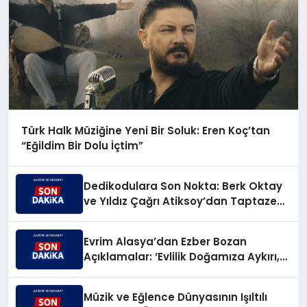
Türk Halk Müziğine Yeni Bir Soluk: Eren Koç’tan
“Eğildim Bir Dolu İçtim”
Dedikodulara Son Nokta: Berk Oktay
ve Yıldız Çağrı Atiksoy’dan Taptaze
Bir Aşk Karesi
Evrim Alasya’dan Ezber Bozan
Açıklamalar: ‘Evlilik Doğamıza Aykırı,
Çocuksa Büyük Sorumluluk!’
Müzik ve Eğlence Dünyasının Işıltılı