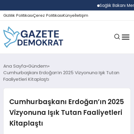
Sağlık Bakanı Memişoğl
Gizlilik Politikası
Çerez Politikası
Künye
İletişim
GÜNDEM
Ana Sayfa
Gündem
Cumhurbaşkanı Erdoğan’ın 2025 Vizyonuna Işık Tutan
Faaliyetleri Kitaplaştı
EKONOMI
Cumhurbaşkanı Erdoğan’ın 2025
SPOR
Vizyonuna Işık Tutan Faaliyetleri
Kitaplaştı
MAGAZIN