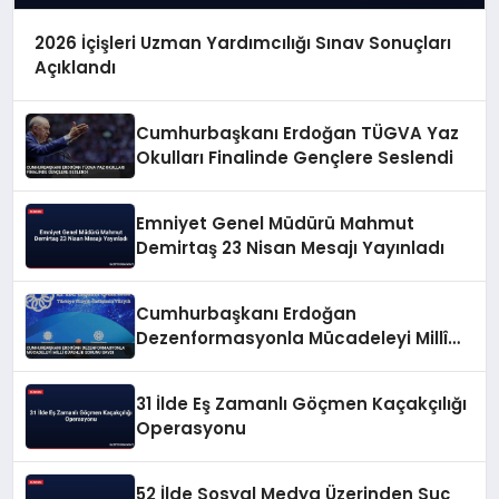
2026 İçişleri Uzman Yardımcılığı Sınav Sonuçları
Açıklandı
Cumhurbaşkanı Erdoğan TÜGVA Yaz
Okulları Finalinde Gençlere Seslendi
Emniyet Genel Müdürü Mahmut
Demirtaş 23 Nisan Mesajı Yayınladı
Cumhurbaşkanı Erdoğan
Dezenformasyonla Mücadeleyi Millî
Güvenlik Sorunu Saydı
31 İlde Eş Zamanlı Göçmen Kaçakçılığı
Operasyonu
52 İlde Sosyal Medya Üzerinden Suç