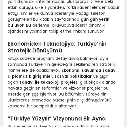
yurt dışındaki kritik temaslar, uluslararası zirvelerdeki
etkin duruşu, ülke ziyaretleri, farklı kademelerden kabul
ettiği isimler ve dünya liderleriyle yaptığı telefon
görüşmeleri bu kitabın sayfalarında
gün gün yerini
buluyor
. Bu derleme, okuyucuya liderin dinamik
ajandasını yakından takip etme imkanı sunuyor.
Ekonomiden Teknolojiye: Türkiye’nin
Stratejik Dönüşümü
Kitap, sadece program detaylarıyla kalmıyor, aynı
zamanda Türkiye’nin geleceğini şekillendiren stratejik
hamlelere de odaklanıyor.
Ekonomi, savunma sanayii,
diplomatik girişimler, sosyal politikalar
ve çığır
açan
sanayi ile teknoloji projeleri
gibi birçok alanda
hayata geçirilen reformlar ve vizyoner projeler bu
eserde genişçe işleniyor. Bu bölümler, Türkiye’nin
uluslararası arenadaki yükselişini ve iç dönüşümünü
kapsamlı bir perspektifle aktarıyor.
“Türkiye Yüzyılı” Vizyonuna Bir Ayna
Bu derleme, Türkiye Yüzyılı vizyonu doğrultusunda