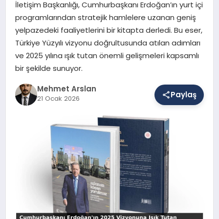
İletişim Başkanlığı, Cumhurbaşkanı Erdoğan’ın yurt içi
programlarından stratejik hamlelere uzanan geniş
yelpazedeki faaliyetlerini bir kitapta derledi. Bu eser,
SAĞLIK
Türkiye Yüzyılı vizyonu doğrultusunda atılan adımları
ve 2025 yılına ışık tutan önemli gelişmeleri kapsamlı
bir şekilde sunuyor.
EĞITIM
Mehmet Arslan
Paylaş
21 Ocak 2026
DÜNYA
YAŞAM