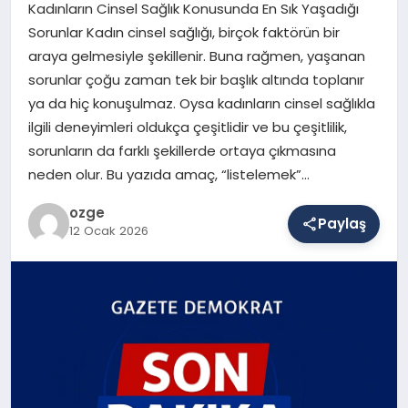
Kadınların Cinsel Sağlık Konusunda En Sık Yaşadığı
Sorunlar Kadın cinsel sağlığı, birçok faktörün bir
araya gelmesiyle şekillenir. Buna rağmen, yaşanan
SAĞLIK
sorunlar çoğu zaman tek bir başlık altında toplanır
ya da hiç konuşulmaz. Oysa kadınların cinsel sağlıkla
ilgili deneyimleri oldukça çeşitlidir ve bu çeşitlilik,
EĞITIM
sorunların da farklı şekillerde ortaya çıkmasına
neden olur. Bu yazıda amaç, “listelemek”…
DÜNYA
ozge
Paylaş
12 Ocak 2026
YAŞAM