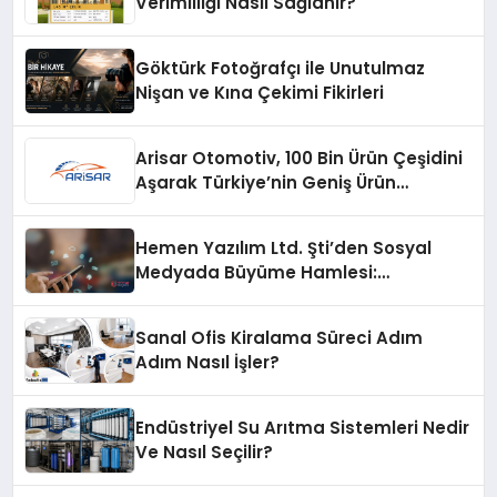
Verimliliği Nasıl Sağlanır?
Göktürk Fotoğrafçı ile Unutulmaz
Nişan ve Kına Çekimi Fikirleri
Arisar Otomotiv, 100 Bin Ürün Çeşidini
Aşarak Türkiye’nin Geniş Ürün
Yelpazesine Sahip Oto Yedek Parça
Platformlarından Biri Oldu
Hemen Yazılım Ltd. Şti’den Sosyal
Medyada Büyüme Hamlesi:
Instagram Beğeni ve TikTok Beğeni
Alanında Talep Rekor Kırıyor
Sanal Ofis Kiralama Süreci Adım
Adım Nasıl İşler?
Endüstriyel Su Arıtma Sistemleri Nedir
Ve Nasıl Seçilir?