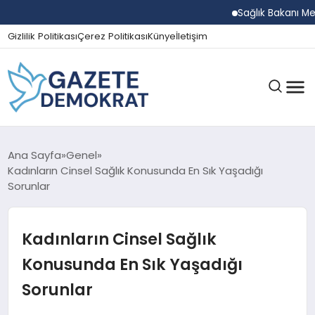
Sağlık Bakanı Memişoğl
Gizlilik Politikası
Çerez Politikası
Künye
İletişim
GÜNDEM
Ana Sayfa
Genel
Kadınların Cinsel Sağlık Konusunda En Sık Yaşadığı
Sorunlar
EKONOMI
Kadınların Cinsel Sağlık
SPOR
Konusunda En Sık Yaşadığı
Sorunlar
MAGAZIN