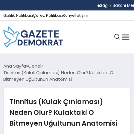
Sağlık Bakanı Memişoğ
Gizlilik Politikası
Çerez Politikası
Künye
İletişim
GÜNDEM
Ana Sayfa
Genel
Tinnitus (Kulak Çınlaması) Neden Olur? Kulaktaki O
Bitmeyen Uğultunun Anatomisi
EKONOMI
Tinnitus (Kulak Çınlaması)
SPOR
Neden Olur? Kulaktaki O
Bitmeyen Uğultunun Anatomisi
MAGAZIN