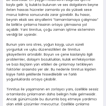
kaybı gelir. İç kulakta bulunan ve ses dalgalarını beyne
ileten hassas hücreler zamanla ya da yüksek sese
maruz kalma sonucunda zarar görebilir. Bu hasar,
beynin eksik ses sinyallerini “tamamlamaya çalışması”
ile birlikte çınlama hissinin ortaya çıkmasına yol
açabilir. Yani tinnitus, çoğu zaman işitme sisteminin
verdiği bir uyarıdır.
Bunun yanı sıra stres, yoğun kaygı, uzun süreli
yorgunluk ve uyku düzensizlikleri de tinnitus
şikayetlerini artırabilir. Boyun ve çene kaslarıyla ilgili
problemler, dolaşım bozuklukları, kulak enfeksiyonları
ve bazı ilaçların yan etkileri de çınlamayı tetikleyen
faktörler arasında yer alır. Bu nedenle tinnitus kişiden
kişiye farklı şekillerde hissedilebilir ve farklı
yoğunluklarda ortaya çıkabilir.
Tinnitus ile yaşamanın en zorlayıcı yanı, özellikle sessiz
ortamlarda çınlamanın daha belirgin hale gelmesidir.
Ancak günümüzde bu durumla baş etmeye yardımcı
olan etkili çözümler mevcuttur. Özellikle çınlama