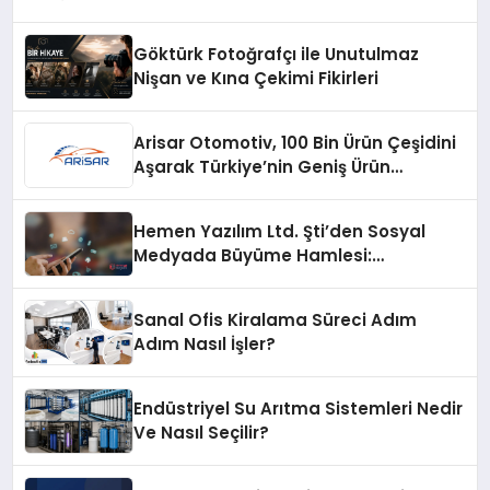
Göktürk Fotoğrafçı ile Unutulmaz
Nişan ve Kına Çekimi Fikirleri
Arisar Otomotiv, 100 Bin Ürün Çeşidini
Aşarak Türkiye’nin Geniş Ürün
Yelpazesine Sahip Oto Yedek Parça
Platformlarından Biri Oldu
Hemen Yazılım Ltd. Şti’den Sosyal
Medyada Büyüme Hamlesi:
Instagram Beğeni ve TikTok Beğeni
Alanında Talep Rekor Kırıyor
Sanal Ofis Kiralama Süreci Adım
Adım Nasıl İşler?
Endüstriyel Su Arıtma Sistemleri Nedir
Ve Nasıl Seçilir?