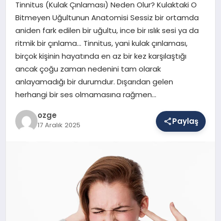
Tinnitus (Kulak Çınlaması) Neden Olur? Kulaktaki O
Bitmeyen Uğultunun Anatomisi Sessiz bir ortamda
aniden fark edilen bir uğultu, ince bir ıslık sesi ya da
SAĞLIK
ritmik bir çınlama… Tinnitus, yani kulak çınlaması,
birçok kişinin hayatında en az bir kez karşılaştığı
ancak çoğu zaman nedenini tam olarak
EĞITIM
anlayamadığı bir durumdur. Dışarıdan gelen
herhangi bir ses olmamasına rağmen…
DÜNYA
ozge
Paylaş
17 Aralık 2025
YAŞAM