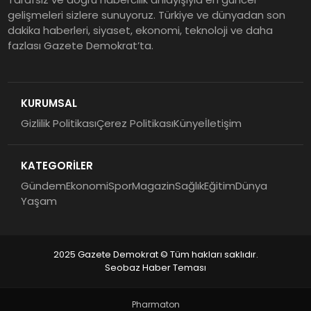
gelişmeleri sizlere sunuyoruz. Türkiye ve dünyadan son
dakika haberleri, siyaset, ekonomi, teknoloji ve daha
fazlası Gazete Demokrat’ta.
KURUMSAL
Gizlilik Politikası
Çerez Politikası
Künye
İletişim
KATEGORİLER
Gündem
Ekonomi
Spor
Magazin
Sağlık
Eğitim
Dünya
Yaşam
2025 Gazete Demokrat © Tüm hakları saklıdır.
Seobaz Haber Teması
Pharmaton