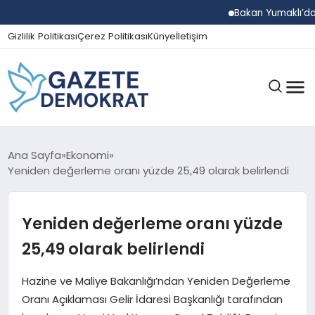
Bakan Yumaklı’dan Beş İ
Gizlilik Politikası
Çerez Politikası
Künye
İletişim
GÜNDEM
Ana Sayfa
Ekonomi
Yeniden değerleme oranı yüzde 25,49 olarak belirlendi
EKONOMI
Yeniden değerleme oranı yüzde
25,49 olarak belirlendi
SPOR
Hazine ve Maliye Bakanlığı’ndan Yeniden Değerleme
Oranı Açıklaması Gelir İdaresi Başkanlığı tarafından
MAGAZIN