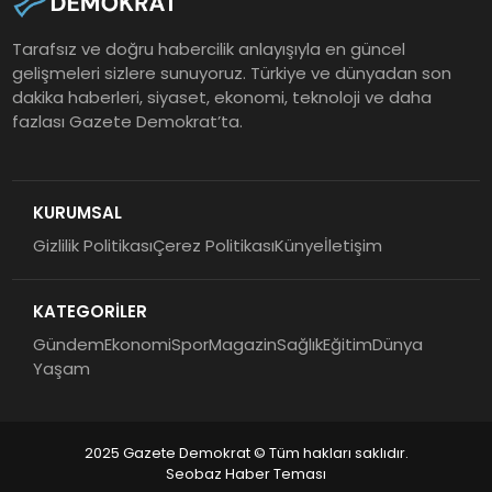
Tarafsız ve doğru habercilik anlayışıyla en güncel
gelişmeleri sizlere sunuyoruz. Türkiye ve dünyadan son
dakika haberleri, siyaset, ekonomi, teknoloji ve daha
fazlası Gazete Demokrat’ta.
KURUMSAL
Gizlilik Politikası
Çerez Politikası
Künye
İletişim
KATEGORİLER
Gündem
Ekonomi
Spor
Magazin
Sağlık
Eğitim
Dünya
Yaşam
2025 Gazete Demokrat © Tüm hakları saklıdır.
Seobaz Haber Teması