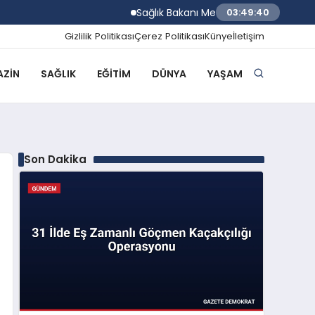
Sağlık Bakanı Memişoğlu Rize Şehir Hasta
03:49:41
Gizlilik Politikası
Çerez Politikası
Künye
İletişim
ZIN
SAĞLIK
EĞITIM
DÜNYA
YAŞAM
Son Dakika