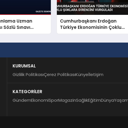
Planlama Uzman
Cumhurbaşkanı Erdoğan
ı Sözlü Sınavı
Türkiye Ekonomisinin Çoklu
 Açıklandı
Şoklara Direncini Vurguladı
KURUMSAL
Gizlilik Politikası
Çerez Politikası
Künye
İletişim
KATEGORİLER
Gündem
Ekonomi
Spor
Magazin
Sağlık
Eğitim
Dünya
Yaşa