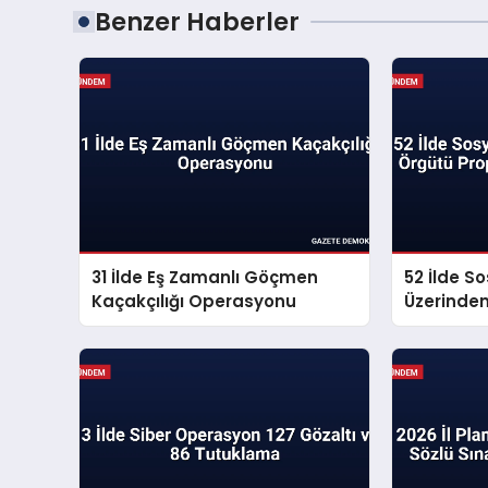
Benzer Haberler
31 İlde Eş Zamanlı Göçmen
52 İlde S
Kaçakçılığı Operasyonu
Üzerinde
Propagan