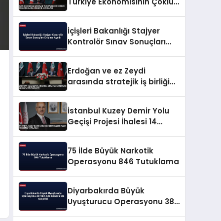
Türkiye Ekonomisinin Çoklu
Şoklara Direncini Vurguladı
İçişleri Bakanlığı Stajyer
Kontrolör Sınav Sonuçları
Erişime Açıldı
Erdoğan ve ez Zeydi
arasında stratejik iş birliği
ve enerji mutabakatı
İstanbul Kuzey Demir Yolu
Geçişi Projesi İhalesi 14
Ekimde Yapılacak
75 İlde Büyük Narkotik
Operasyonu 846 Tutuklama
Diyarbakırda Büyük
Uyuşturucu Operasyonu 387
Bin Kök Kenevir Ele Geçirildi