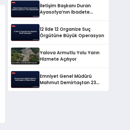
İletişim Başkanı Duran
Ayasofya’nın İbadete
Açılışının 6 Yılını
Değerlendirdi
12 İlde 12 Organize Suç
Örgütüne Büyük Operasyon
Yalova Armutlu Yolu Yarın
Hizmete Açılıyor
Emniyet Genel Müdürü
Mahmut Demirtaştan 23
Nisan Mesajı