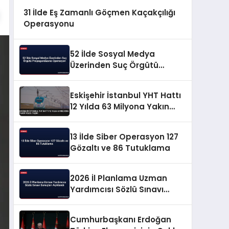
31 İlde Eş Zamanlı Göçmen Kaçakçılığı
Operasyonu
52 İlde Sosyal Medya
Üzerinden Suç Örgütü
Propagandasına
Operasyon
Eskişehir İstanbul YHT Hattı
12 Yılda 63 Milyona Yakın
Yolcu Taşıdı
13 İlde Siber Operasyon 127
Gözaltı ve 86 Tutuklama
2026 İl Planlama Uzman
Yardımcısı Sözlü Sınavı
Sonuçları Açıklandı
Cumhurbaşkanı Erdoğan