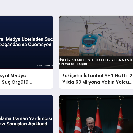
osyal Medya
Eskişehir İstanbul YHT Hattı 12
n Suç Örgütü
Yılda 63 Milyona Yakın Yolcu
dasına Operasyon
Taşıdı