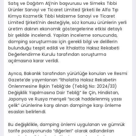
Satış ve Dağıtım AŞ’nin başvurusu ve Simeks Tıbbi
Ürünler Sanayi ve Ticaret Limited Şirketi ile Alfa Tıp
Kimya Kozmetik Tıbbi Malzeme Sanayi ve Ticaret
Limited Şirketi’nin desteğiyle, söz konusu ürünlerin yerli
üretim dalının ekonomik göstergelerine etkisi detaylı
bir şekilde incelendi. Yapılan inceleme sonucunda,
damping soruşturması için gerekli bilgi ve delillerin
bulunduğu tespit edildi ve İthalatta Haksız Rekabeti
Değerlendirme Kurulu tarafından soruşturma
açılmasına karar verildi.
Ayrıca, Bakanlık tarafından yürürlüğe konulan ve Resmi
Gazete’de yayımlanan “İthalatta Haksız Rekabetin
Önlenmesine İlişkin Tebliğ’de (Tebliğ No: 2024/33)
Değişiklik Yapılmasına Dair Tebliğ” ile Çin, Hindistan,
Japonya ve Rusya menşeli “sıcak haddelenmiş yassı
çelik” ürünlerine karşı alınan dampinge karşı önleme
esasları belirlendi.
Bu değişiklikle, damping önlemi uygulanan ve gümrük
tarife pozisyonunda “diğerleri” olarak adlandırılan