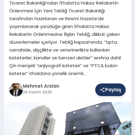
Ticaret Bakanlığı’ndan İthalatta Haksız Rekabetin
Önlenmesi İçin Yeni Tebliğ Ticaret Bakanlığı
tarafından hazırlanan ve Resmi Gazete’de
SAĞLIK
yayımlanarak yürürlüğe giren İthalatta Haksız
Rekabetin Önlenmesine İlişkin Tebliğ, dikkat çeken
düzenlemeler içeriyor. Tebliğ kapsamında, “tıpta,
EĞITIM
cerrahide, dişçilikte ve veterinerlikte kullanılan
kateterler, kanüller ve benzeri aletler” sınıfına dahil
DÜNYA
Çin menşeli “anjiyografi kateteri” ve “PTCA balon
kateter” ithalatına yönelik önemli…
Mehmet Arslan
YAŞAM
Paylaş
26 Kasım 2025