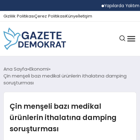
Yapılarda Yalıtım Ve 
Gizlilik Politikası
Çerez Politikası
Künye
İletişim
GÜNDEM
Ana Sayfa
Ekonomi
Çin menşeli bazı medikal ürünlerin ithalatına damping
soruşturması
EKONOMI
Çin menşeli bazı medikal
SPOR
ürünlerin ithalatına damping
soruşturması
MAGAZIN