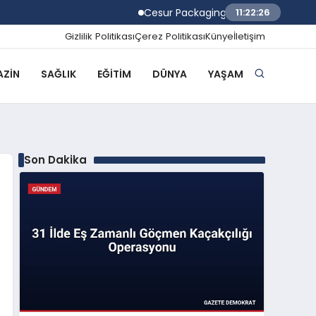
Cesur Packaging, Mısır’daki Üretim Üssü
11:22:27
Gizlilik Politikası
Çerez Politikası
Künye
İletişim
ZIN
SAĞLIK
EĞITIM
DÜNYA
YAŞAM
Son Dakika