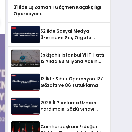
31 İlde Eş Zamanlı Göçmen Kaçakçılığı
Operasyonu
52 İlde Sosyal Medya
Üzerinden Suç Örgütü
Propagandasına
Operasyon
Eskişehir İstanbul YHT Hattı
12 Yılda 63 Milyona Yakın
Yolcu Taşıdı
13 İlde Siber Operasyon 127
Gözaltı ve 86 Tutuklama
2026 İl Planlama Uzman
Yardımcısı Sözlü Sınavı
Sonuçları Açıklandı
Cumhurbaşkanı Erdoğan