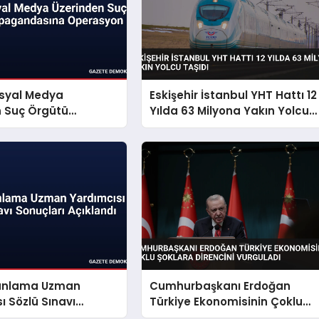
osyal Medya
Eskişehir İstanbul YHT Hattı 12
n Suç Örgütü
Yılda 63 Milyona Yakın Yolcu
dasına Operasyon
Taşıdı
Planlama Uzman
Cumhurbaşkanı Erdoğan
ı Sözlü Sınavı
Türkiye Ekonomisinin Çoklu
 Açıklandı
Şoklara Direncini Vurguladı