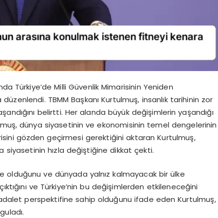
da Türkiye’de Milli Güvenlik Mimarisinin Yeniden
üzenlendi. TBMM Başkanı Kurtulmuş, insanlık tarihinin zor
şandığını belirtti. Her alanda büyük değişimlerin yaşandığı
lmuş, dünya siyasetinin ve ekonomisinin temel dengelerinin
arisini gözden geçirmesi gerektiğini aktaran Kurtulmuş,
ünya siyasetinin hızla değiştiğine dikkat çekti.
çinde olduğunu ve dünyada yalnız kalmayacak bir ülke
çıktığını ve Türkiye’nin bu değişimlerden etkileneceğini
l adalet perspektifine sahip olduğunu ifade eden Kurtulmuş,
guladı.