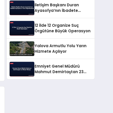
İletişim Başkanı Duran
Ayasofya’nın İbadete
Açılışının 6 Yılını
Değerlendirdi
12 İlde 12 Organize Suç
Örgütüne Büyük Operasyon
Yalova Armutlu Yolu Yarın
Hizmete Açılıyor
Emniyet Genel Müdürü
Mahmut Demirtaştan 23
Nisan Mesajı