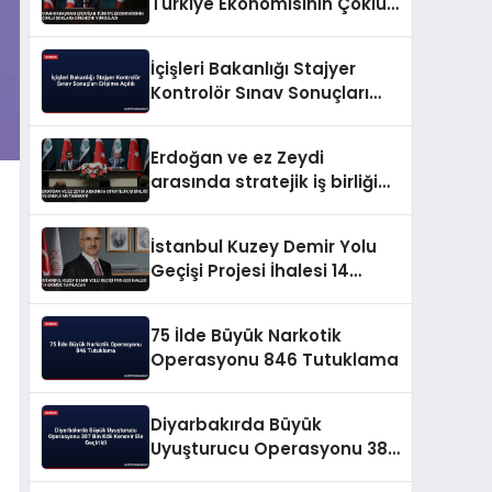
Türkiye Ekonomisinin Çoklu
Şoklara Direncini Vurguladı
İçişleri Bakanlığı Stajyer
Kontrolör Sınav Sonuçları
Erişime Açıldı
Erdoğan ve ez Zeydi
arasında stratejik iş birliği
ve enerji mutabakatı
İstanbul Kuzey Demir Yolu
Geçişi Projesi İhalesi 14
Ekimde Yapılacak
75 İlde Büyük Narkotik
Operasyonu 846 Tutuklama
Diyarbakırda Büyük
Uyuşturucu Operasyonu 387
Bin Kök Kenevir Ele Geçirildi