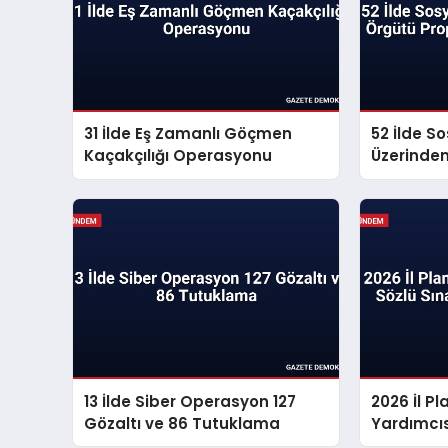
31 İlde Eş Zamanlı Göçmen
52 İlde S
Kaçakçılığı Operasyonu
Üzerinde
Propagan
13 İlde Siber Operasyon 127
2026 İl 
Gözaltı ve 86 Tutuklama
Yardımcıs
Sonuçları