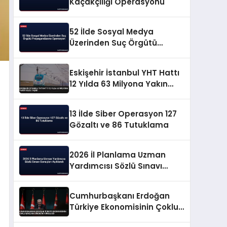
Kaçakçılığı Operasyonu
52 İlde Sosyal Medya
Üzerinden Suç Örgütü
Propagandasına
Operasyon
Eskişehir İstanbul YHT Hattı
12 Yılda 63 Milyona Yakın
Yolcu Taşıdı
13 İlde Siber Operasyon 127
Gözaltı ve 86 Tutuklama
2026 İl Planlama Uzman
Yardımcısı Sözlü Sınavı
Sonuçları Açıklandı
Cumhurbaşkanı Erdoğan
Türkiye Ekonomisinin Çoklu
Şoklara Direncini Vurguladı