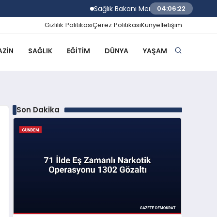
Sağlık Bakanı Memişoğlu Rize Şehir Hastan
04:06:23
Gizlilik Politikası
Çerez Politikası
Künye
İletişim
ZIN
SAĞLIK
EĞITIM
DÜNYA
YAŞAM
Son Dakika