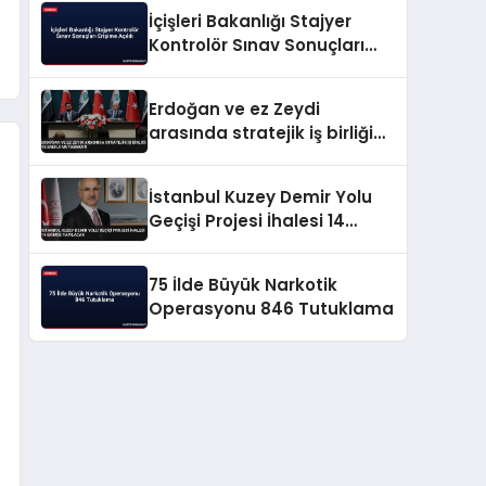
İçişleri Bakanlığı Stajyer
Kontrolör Sınav Sonuçları
Erişime Açıldı
Erdoğan ve ez Zeydi
arasında stratejik iş birliği
ve enerji mutabakatı
İstanbul Kuzey Demir Yolu
Geçişi Projesi İhalesi 14
Ekimde Yapılacak
75 İlde Büyük Narkotik
Operasyonu 846 Tutuklama