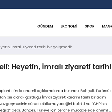
GÜNDEM
EKONOMI
SPOR
MAGA
tin, İmralı ziyareti tarihi bir gelişmedir
: Heyetin, İmralı ziyareti tarihi
lantısı’nda önemli açıklamalarda bulundu. Bahçeli, Terörsüz
 biri olarak gördüğü İmralı ziyaret kararını tarihi bir adım
n vazgeçmesinin süreci etkilemeyeceğini belirtti ve “CHP’nin
değiliz” dedi. Bahçeli, Türkiye için terörle mücadelede önemli…