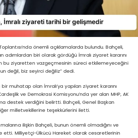
oplantısı’nda önemli açıklamalarda bulundu. Bahçeli,
 adımlardan biri olarak gördüğü İmralı ziyaret kararını
lerin bu ziyaretten vazgeçmesinin süreci etkilemeyeceğini
n değil, biz seyirci değiliz” dedi.
 bir muhatap olan İmralı’ya yapılan ziyaret kararını
a, Kardeşlik ve Demokrasi Komisyonu’nda yer alan MHP, AK
dıma destek verdiğini belirtti. Bahçeli, Genel Başkan
iğer milletvekillerine teşekkürlerini iletti.
nmalarına ilişkin Bahçeli, bunun önemli olmadığını ve
e etti. Milliyetçi-Ülkücü Hareket olarak cesaretlerinin