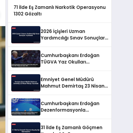
71 İlde Eş Zamanlı Narkotik Operasyonu
1302 Gözaltı
2026 İçişleri Uzman
Yardımcılığı Sınav Sonuçları
Açıklandı
Cumhurbaşkanı Erdoğan
TÜGVA Yaz Okulları
Finalinde Gençlere Seslendi
Emniyet Genel Müdürü
Mahmut Demirtaş 23 Nisan
Mesajı Yayınladı
Cumhurbaşkanı Erdoğan
Dezenformasyonla
Mücadeleyi Millî Güvenlik
Sorunu Saydı
31 İlde Eş Zamanlı Göçmen