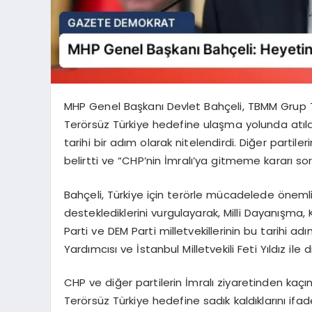
MHP Genel Başkanı Devlet Bahçeli, TBMM Grup T
Terörsüz Türkiye hedefine ulaşma yolunda atılan
tarihi bir adım olarak nitelendirdi. Diğer parti
belirtti ve “CHP’nin İmralı’ya gitmeme kararı soru
Bahçeli, Türkiye için terörle mücadelede önemli
desteklediklerini vurgulayarak, Milli Dayanışm
Parti ve DEM Parti milletvekillerinin bu tarihi a
Yardımcısı ve İstanbul Milletvekili Feti Yıldız ile d
CHP ve diğer partilerin İmralı ziyaretinden kaçı
Terörsüz Türkiye hedefine sadık kaldıklarını ifad