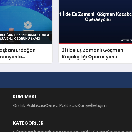
şkanı Erdoğan
31 İlde Eş Zamanlı Göçmen
masyonla
Kaçakçılığı Operasyonu
i Millî Güvenlik
aydı
KURUMSAL
Gizlilik Politikası
Çerez Politikası
Künye
İletişim
KATEGORİLER
Gündem
Ekonomi
Spor
Magazin
Sağlık
Eğitim
Dünya
Yaşa