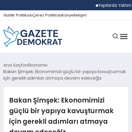
Yapılarda Yalıtım Ve 
Gizlilik Politikası
Çerez Politikası
Künye
İletişim
GÜNDEM
Ana Sayfa
Ekonomi
Bakan Şimşek: Ekonomimizi güçlü bir yapıya kavuşturmak
için gerekli adımları atmaya devam edeceğiz
EKONOMI
Bakan Şimşek: Ekonomimizi
SPOR
güçlü bir yapıya kavuşturmak
için gerekli adımları atmaya
MAGAZIN
devam edeceğiz