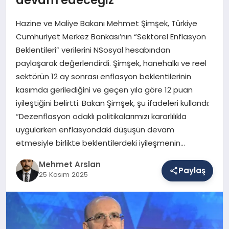
Hazine ve Maliye Bakanı Mehmet Şimşek, Türkiye
SAĞLIK
Cumhuriyet Merkez Bankası’nın “Sektörel Enflasyon
Beklentileri” verilerini NSosyal hesabından
paylaşarak değerlendirdi. Şimşek, hanehalkı ve reel
EĞITIM
sektörün 12 ay sonrası enflasyon beklentilerinin
kasımda gerilediğini ve geçen yıla göre 12 puan
iyileştiğini belirtti. Bakan Şimşek, şu ifadeleri kullandı:
DÜNYA
“Dezenflasyon odaklı politikalarımızı kararlılıkla
uygularken enflasyondaki düşüşün devam
etmesiyle birlikte beklentilerdeki iyileşmenin…
YAŞAM
Mehmet Arslan
Paylaş
25 Kasım 2025