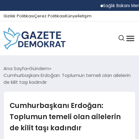
Sağlık Bakanı Memişoğl
Gizlilik Politikası
Çerez Politikası
Künye
İletişim
GÜNDEM
Ana Sayfa
Gündem
Cumhurbaşkanı Erdoğan: Toplumun temeli olan ailelerin
de kilit taşı kadındır
EKONOMI
Cumhurbaşkanı Erdoğan:
SPOR
Toplumun temeli olan ailelerin
de kilit taşı kadındır
MAGAZIN