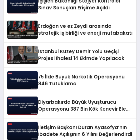
İçişleri Bakanlığı Stajyer Kontrolör
Sınav Sonuçları Erişime Açıldı
Erdoğan ve ez Zeydi arasında
stratejik iş birliği ve enerji mutabakatı
İstanbul Kuzey Demir Yolu Geçişi
Projesi İhalesi 14 Ekimde Yapılacak
75 İlde Büyük Narkotik Operasyonu
846 Tutuklama
Diyarbakırda Büyük Uyuşturucu
Operasyonu 387 Bin Kök Kenevir Ele
Geçirildi
İletişim Başkanı Duran Ayasofya’nın
İbadete Açılışının 6 Yılını Değerlendirdi