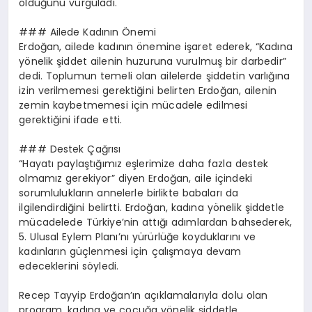
olduğunu vurguladı.
### Ailede Kadının Önemi
Erdoğan, ailede kadının önemine işaret ederek, “Kadına
yönelik şiddet ailenin huzuruna vurulmuş bir darbedir”
dedi. Toplumun temeli olan ailelerde şiddetin varlığına
izin verilmemesi gerektiğini belirten Erdoğan, ailenin
zemin kaybetmemesi için mücadele edilmesi
gerektiğini ifade etti.
### Destek Çağrısı
“Hayatı paylaştığımız eşlerimize daha fazla destek
olmamız gerekiyor” diyen Erdoğan, aile içindeki
sorumlulukların annelerle birlikte babaları da
ilgilendirdiğini belirtti. Erdoğan, kadına yönelik şiddetle
mücadelede Türkiye’nin attığı adımlardan bahsederek,
5. Ulusal Eylem Planı’nı yürürlüğe koyduklarını ve
kadınların güçlenmesi için çalışmaya devam
edeceklerini söyledi.
Recep Tayyip Erdoğan’ın açıklamalarıyla dolu olan
program, kadına ve çocuğa yönelik şiddetle