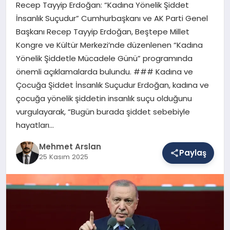
Recep Tayyip Erdoğan: “Kadına Yönelik Şiddet
İnsanlık Suçudur” Cumhurbaşkanı ve AK Parti Genel
Başkanı Recep Tayyip Erdoğan, Beştepe Millet
SAĞLIK
Kongre ve Kültür Merkezi’nde düzenlenen “Kadına
Yönelik Şiddetle Mücadele Günü” programında
önemli açıklamalarda bulundu. ### Kadına ve
EĞITIM
Çocuğa Şiddet İnsanlık Suçudur Erdoğan, kadına ve
çocuğa yönelik şiddetin insanlık suçu olduğunu
DÜNYA
vurgulayarak, “Bugün burada şiddet sebebiyle
hayatları…
Mehmet Arslan
YAŞAM
Paylaş
25 Kasım 2025