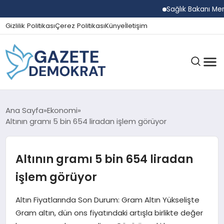
Sağlık Bakanı Memişoğ
Gizlilik Politikası
Çerez Politikası
Künye
İletişim
GÜNDEM
Ana Sayfa
Ekonomi
Altının gramı 5 bin 654 liradan işlem görüyor
EKONOMI
Altının gramı 5 bin 654 liradan
işlem görüyor
SPOR
Altın Fiyatlarında Son Durum: Gram Altın Yükselişte
Gram altın, dün ons fiyatındaki artışla birlikte değer
MAGAZIN