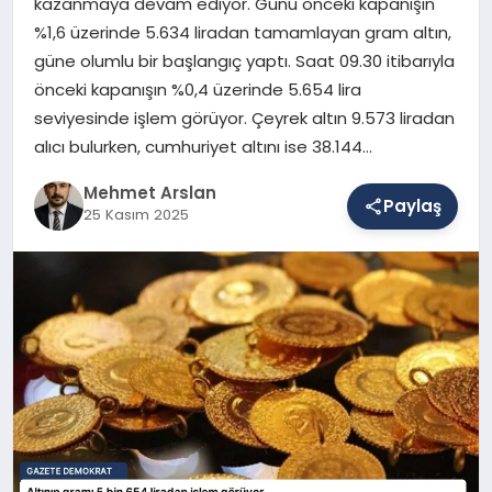
kazanmaya devam ediyor. Günü önceki kapanışın
%1,6 üzerinde 5.634 liradan tamamlayan gram altın,
güne olumlu bir başlangıç yaptı. Saat 09.30 itibarıyla
SAĞLIK
önceki kapanışın %0,4 üzerinde 5.654 lira
seviyesinde işlem görüyor. Çeyrek altın 9.573 liradan
alıcı bulurken, cumhuriyet altını ise 38.144…
EĞITIM
Mehmet Arslan
Paylaş
25 Kasım 2025
DÜNYA
YAŞAM