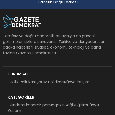
Haberin Doğru Adresi
Tarafsız ve doğru habercilik anlayışıyla en güncel
gelişmeleri sizlere sunuyoruz. Türkiye ve dünyadan son
dakika haberleri, siyaset, ekonomi, teknoloji ve daha
fazlası Gazete Demokrat’ta.
KURUMSAL
Gizlilik Politikası
Çerez Politikası
Künye
İletişim
KATEGORİLER
Gündem
Ekonomi
Spor
Magazin
Sağlık
Eğitim
Dünya
Yaşam