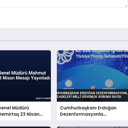
Genel Müdürü
Cumhurbaşkanı Erdoğan
emirtaş 23 Nisan
Dezenformasyonla
yınladı
Mücadeleyi Millî Güvenlik
Sorunu Saydı