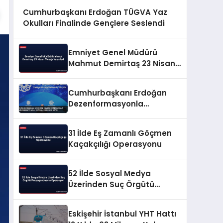
Cumhurbaşkanı Erdoğan TÜGVA Yaz
Okulları Finalinde Gençlere Seslendi
Emniyet Genel Müdürü
Mahmut Demirtaş 23 Nisan
Mesajı Yayınladı
Cumhurbaşkanı Erdoğan
Dezenformasyonla
Mücadeleyi Millî Güvenlik
Sorunu Saydı
31 İlde Eş Zamanlı Göçmen
Kaçakçılığı Operasyonu
52 İlde Sosyal Medya
Üzerinden Suç Örgütü
Propagandasına
Operasyon
Eskişehir İstanbul YHT Hattı