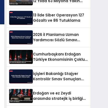
12 Yılda 63 Milyona Yakın
Yolcu Taşıdı
13 İlde Siber Operasyon 127
Gözaltı ve 86 Tutuklama
2026 İl Planlama Uzman
Yardımcısı Sözlü Sınavı
Sonuçları Açıklandı
Cumhurbaşkanı Erdoğan
Türkiye Ekonomisinin Çoklu
Şoklara Direncini Vurguladı
İçişleri Bakanlığı Stajyer
Kontrolör Sınav Sonuçları
Erişime Açıldı
Erdoğan ve ez Zeydi
arasında stratejik iş birliği
ve enerji mutabakatı