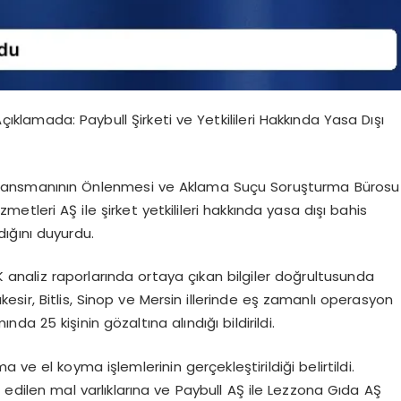
klamada: Paybull Şirketi ve Yetkilileri Hakkında Yasa Dışı
 Finansmanının Önlenmesi ve Aklama Suçu Soruşturma Bürosu
etleri AŞ ile şirket yetkilileri hakkında yasa dışı bahis
dığını duyurdu.
naliz raporlarında ortaya çıkan bilgiler doğrultusunda
ıkesir, Bitlis, Sinop ve Mersin illerinde eş zamanlı operasyon
nda 25 kişinin gözaltına alındığı bildirildi.
ve el koyma işlemlerinin gerçekleştirildiği belirtildi.
t edilen mal varlıklarına ve Paybull AŞ ile Lezzona Gıda AŞ