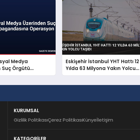
osyal Medya
Eskişehir İstanbul YHT Hattı 12
n Suç Örgütü
Yılda 63 Milyona Yakın Yolcu
dasına Operasyon
Taşıdı
KURUMSAL
Gizlilik Politikası
Çerez Politikası
Künye
İletişim
KATEGORİLER