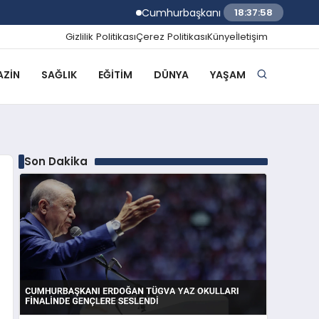
Cumhurbaşkanı Erdoğan TÜGVA Yaz Okulla
18:37:59
Gizlilik Politikası
Çerez Politikası
Künye
İletişim
ZIN
SAĞLIK
EĞITIM
DÜNYA
YAŞAM
Son Dakika