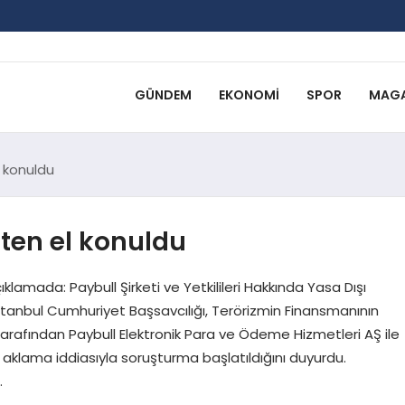
GÜNDEM
EKONOMI
SPOR
MAGA
l konuldu
sten el konuldu
lamada: Paybull Şirketi ve Yetkilileri Hakkında Yasa Dışı
İstanbul Cumhuriyet Başsavcılığı, Terörizmin Finansmanının
afından Paybull Elektronik Para ve Ödeme Hizmetleri AŞ ile
ini aklama iddiasıyla soruşturma başlatıldığını duyurdu.
…