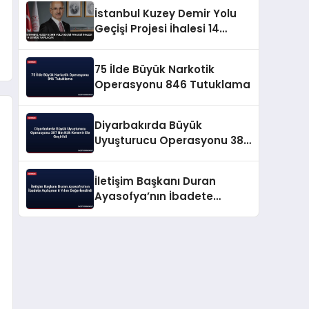
İstanbul Kuzey Demir Yolu
Geçişi Projesi İhalesi 14
Ekimde Yapılacak
75 İlde Büyük Narkotik
Operasyonu 846 Tutuklama
Diyarbakırda Büyük
Uyuşturucu Operasyonu 387
Bin Kök Kenevir Ele Geçirildi
İletişim Başkanı Duran
Ayasofya’nın İbadete
Açılışının 6 Yılını
Değerlendirdi