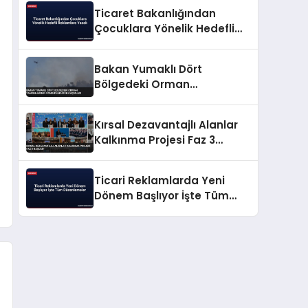
Ticaret Bakanlığından
Çocuklara Yönelik Hedefli
Reklamlara Yasak
Bakan Yumaklı Dört
Bölgedeki Orman
Yangınlarının
Söndürüldüğünü Açıkladı
Kırsal Dezavantajlı Alanlar
Kalkınma Projesi Faz 3
Başladı
Ticari Reklamlarda Yeni
Dönem Başlıyor İşte Tüm
Düzenlemeler