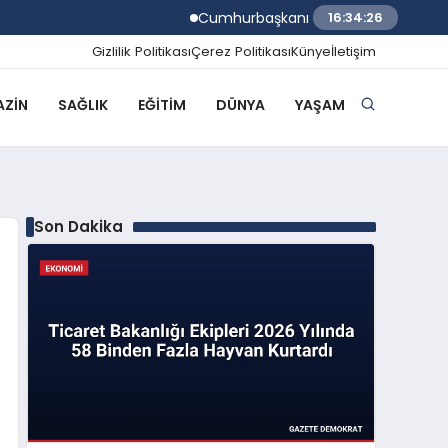
Cumhurbaşkanı Erdoğan TÜGVA Yaz Okullar
16:34:27
Gizlilik Politikası
Çerez Politikası
Künye
İletişim
ZIN
SAĞLIK
EĞITIM
DÜNYA
YAŞAM
Son Dakika