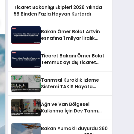
Ticaret Bakanlığı Ekipleri 2026 Yılında
58 Binden Fazla Hayvan Kurtardı
Bakan Ömer Bolat Artvin
esnafına 1 milyar liralık
destek müjdesi verdi
Ticaret Bakanı Ömer Bolat
Temmuz ayı dış ticaret
verilerini açıkladı
Tarımsal Kuraklık İzleme
Sistemi TAKİS Hayata
Geçirildi
Ağrı ve Van Bölgesel
Kalkınma İçin Dev Tarım
Üsleri Kuruyor
Bakan Yumaklı duyurdu 260