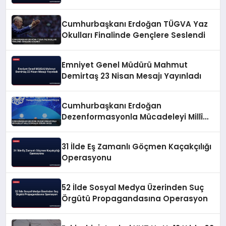
Cumhurbaşkanı Erdoğan TÜGVA Yaz
Okulları Finalinde Gençlere Seslendi
Emniyet Genel Müdürü Mahmut
Demirtaş 23 Nisan Mesajı Yayınladı
Cumhurbaşkanı Erdoğan
Dezenformasyonla Mücadeleyi Millî
Güvenlik Sorunu Saydı
31 İlde Eş Zamanlı Göçmen Kaçakçılığı
Operasyonu
52 İlde Sosyal Medya Üzerinden Suç
Örgütü Propagandasına Operasyon