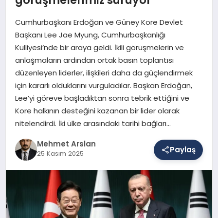
Cumhurbaşkanı Erdoğan ve Güney Kore Devlet
SAĞLIK
Başkanı Lee Jae Myung, Cumhurbaşkanlığı
Külliyesi’nde bir araya geldi. İkili görüşmelerin ve
anlaşmaların ardından ortak basın toplantısı
EĞITIM
düzenleyen liderler, ilişkileri daha da güçlendirmek
için kararlı olduklarını vurguladılar. Başkan Erdoğan,
Lee’yi göreve başladıktan sonra tebrik ettiğini ve
DÜNYA
Kore halkının desteğini kazanan bir lider olarak
nitelendirdi. İki ülke arasındaki tarihi bağları…
YAŞAM
Mehmet Arslan
Paylaş
25 Kasım 2025