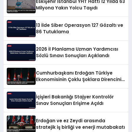
Eskişehir İstanbul YHT Hattı 12 Yılda 63
Milyona Yakın Yolcu Taşıdı
13 İlde Siber Operasyon 127 Gözaltı ve
86 Tutuklama
2026 İl Planlama Uzman Yardımcısı
Sözlü Sınavı Sonuçları Açıklandı
Cumhurbaşkanı Erdoğan Türkiye
Ekonomisinin Çoklu Şoklara Direncini
Vurguladı
İçişleri Bakanlığı Stajyer Kontrolör
Sınav Sonuçları Erişime Açıldı
Erdoğan ve ez Zeydi arasında
stratejik iş birliği ve enerji mutabakatı