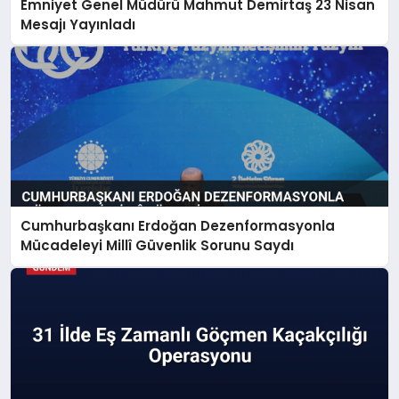
Emniyet Genel Müdürü Mahmut Demirtaş 23 Nisan
Mesajı Yayınladı
Cumhurbaşkanı Erdoğan Dezenformasyonla
Mücadeleyi Millî Güvenlik Sorunu Saydı