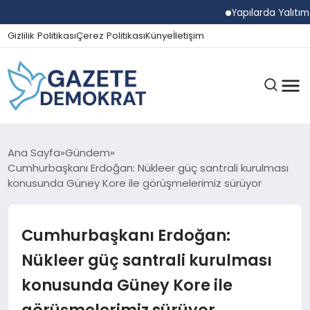
Yapılarda Yalıtım Ve
Gizlilik Politikası
Çerez Politikası
Künye
İletişim
GÜNDEM
Ana Sayfa
Gündem
Cumhurbaşkanı Erdoğan: Nükleer güç santrali kurulması
konusunda Güney Kore ile görüşmelerimiz sürüyor
EKONOMI
Cumhurbaşkanı Erdoğan:
SPOR
Nükleer güç santrali kurulması
konusunda Güney Kore ile
MAGAZIN
görüşmelerimiz sürüyor