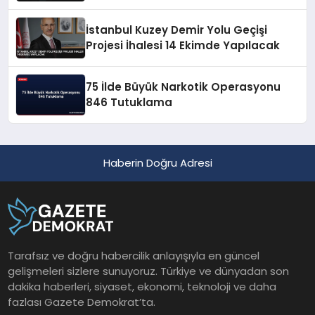
İstanbul Kuzey Demir Yolu Geçişi
Projesi İhalesi 14 Ekimde Yapılacak
75 İlde Büyük Narkotik Operasyonu
846 Tutuklama
Haberin Doğru Adresi
Tarafsız ve doğru habercilik anlayışıyla en güncel
gelişmeleri sizlere sunuyoruz. Türkiye ve dünyadan son
dakika haberleri, siyaset, ekonomi, teknoloji ve daha
fazlası Gazete Demokrat’ta.