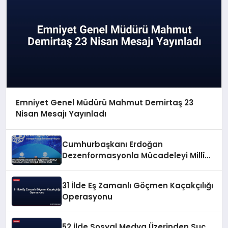
Emniyet Genel Müdürü Mahmut Demirtaş 23
Nisan Mesajı Yayınladı
Cumhurbaşkanı Erdoğan
Dezenformasyonla Mücadeleyi Millî
Güvenlik Sorunu Saydı
31 İlde Eş Zamanlı Göçmen Kaçakçılığı
Operasyonu
52 İlde Sosyal Medya Üzerinden Suç