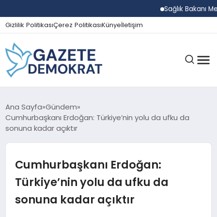
Sağlık Bakanı Memişo
Gizlilik Politikası
Çerez Politikası
Künye
İletişim
GÜNDEM
Ana Sayfa
Gündem
Cumhurbaşkanı Erdoğan: Türkiye’nin yolu da ufku da
sonuna kadar açıktır
EKONOMI
Cumhurbaşkanı Erdoğan:
SPOR
Türkiye’nin yolu da ufku da
sonuna kadar açıktır
MAGAZIN