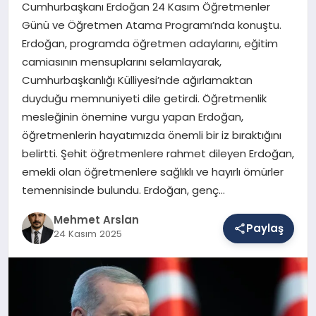
Cumhurbaşkanı Erdoğan 24 Kasım Öğretmenler
Günü ve Öğretmen Atama Programı’nda konuştu.
Erdoğan, programda öğretmen adaylarını, eğitim
SAĞLIK
camiasının mensuplarını selamlayarak,
Cumhurbaşkanlığı Külliyesi’nde ağırlamaktan
duyduğu memnuniyeti dile getirdi. Öğretmenlik
EĞITIM
mesleğinin önemine vurgu yapan Erdoğan,
öğretmenlerin hayatımızda önemli bir iz bıraktığını
DÜNYA
belirtti. Şehit öğretmenlere rahmet dileyen Erdoğan,
emekli olan öğretmenlere sağlıklı ve hayırlı ömürler
temennisinde bulundu. Erdoğan, genç…
YAŞAM
Mehmet Arslan
Paylaş
24 Kasım 2025