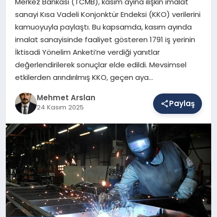
Merkez Bankası (TCMB), kasım ayına ilişkin imalat
sanayi Kısa Vadeli Konjonktür Endeksi (KKO) verilerini
kamuoyuyla paylaştı. Bu kapsamda, kasım ayında
SAĞLIK
imalat sanayisinde faaliyet gösteren 1791 iş yerinin
İktisadi Yönelim Anketi’ne verdiği yanıtlar
değerlendirilerek sonuçlar elde edildi. Mevsimsel
EĞITIM
etkilerden arındırılmış KKO, geçen aya…
Mehmet Arslan
Paylaş
DÜNYA
24 Kasım 2025
YAŞAM