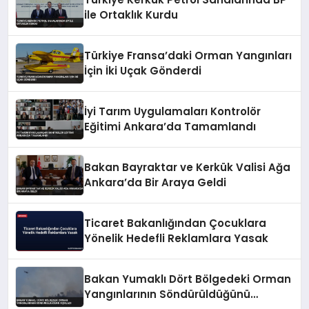
ile Ortaklık Kurdu
Türkiye Fransa’daki Orman Yangınları
İçin İki Uçak Gönderdi
İyi Tarım Uygulamaları Kontrolör
Eğitimi Ankara’da Tamamlandı
Bakan Bayraktar ve Kerkük Valisi Ağa
Ankara’da Bir Araya Geldi
Ticaret Bakanlığından Çocuklara
Yönelik Hedefli Reklamlara Yasak
Bakan Yumaklı Dört Bölgedeki Orman
Yangınlarının Söndürüldüğünü