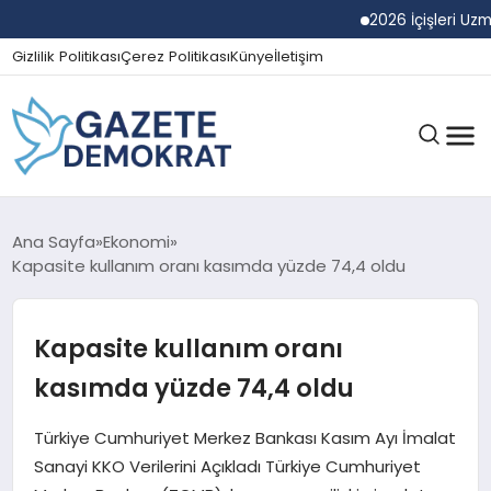
2026 İçişleri Uzman Ya
Gizlilik Politikası
Çerez Politikası
Künye
İletişim
GÜNDEM
Ana Sayfa
Ekonomi
Kapasite kullanım oranı kasımda yüzde 74,4 oldu
EKONOMI
Kapasite kullanım oranı
kasımda yüzde 74,4 oldu
SPOR
Türkiye Cumhuriyet Merkez Bankası Kasım Ayı İmalat
Sanayi KKO Verilerini Açıkladı Türkiye Cumhuriyet
MAGAZIN