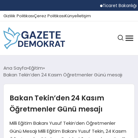
Ticaret Bakanlığı Eki
Gizlilik Politikası
Çerez Politikası
Künye
İletişim
GÜNDEM
Ana Sayfa
Eğitim
Bakan Tekin’den 24 Kasım Öğretmenler Günü mesajı
EKONOMI
Bakan Tekin’den 24 Kasım
Öğretmenler Günü mesajı
SPOR
Milli Eğitim Bakanı Yusuf Tekin’den Öğretmenler
Günü Mesajı Milli Eğitim Bakanı Yusuf Tekin, 24 Kasım
MAGAZIN