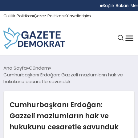
Sağlık Bakanı Memişoğl
Gizlilik Politikası
Çerez Politikası
Künye
İletişim
GÜNDEM
Ana Sayfa
Gündem
Cumhurbaşkanı Erdoğan: Gazzeli mazlumların hak ve
hukukunu cesaretle savunduk
EKONOMI
Cumhurbaşkanı Erdoğan:
SPOR
Gazzeli mazlumların hak ve
hukukunu cesaretle savunduk
MAGAZIN