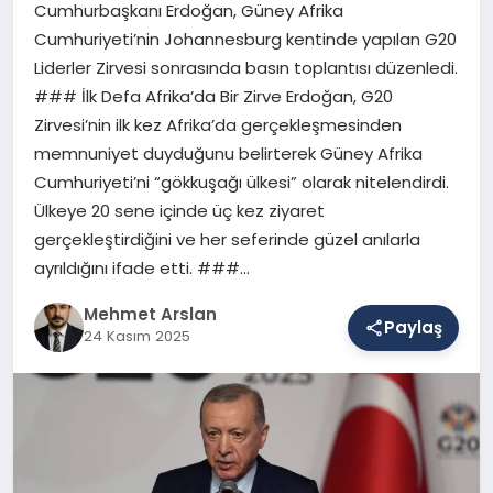
Cumhurbaşkanı Erdoğan, Güney Afrika
Cumhuriyeti’nin Johannesburg kentinde yapılan G20
Liderler Zirvesi sonrasında basın toplantısı düzenledi.
SAĞLIK
### İlk Defa Afrika’da Bir Zirve Erdoğan, G20
Zirvesi’nin ilk kez Afrika’da gerçekleşmesinden
memnuniyet duyduğunu belirterek Güney Afrika
EĞITIM
Cumhuriyeti’ni “gökkuşağı ülkesi” olarak nitelendirdi.
Ülkeye 20 sene içinde üç kez ziyaret
DÜNYA
gerçekleştirdiğini ve her seferinde güzel anılarla
ayrıldığını ifade etti. ###…
Mehmet Arslan
YAŞAM
Paylaş
24 Kasım 2025