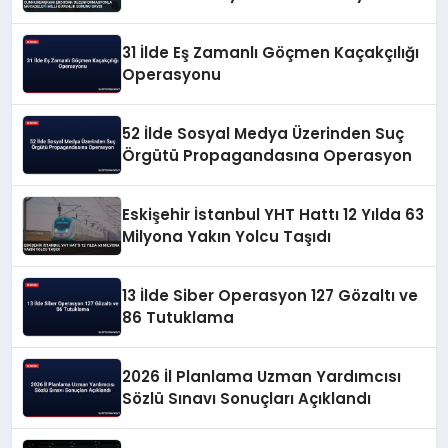
Güvenlik Sorunu Saydı
31 İlde Eş Zamanlı Göçmen Kaçakçılığı
Operasyonu
52 İlde Sosyal Medya Üzerinden Suç
Örgütü Propagandasına Operasyon
Eskişehir İstanbul YHT Hattı 12 Yılda 63
Milyona Yakın Yolcu Taşıdı
13 İlde Siber Operasyon 127 Gözaltı ve
86 Tutuklama
2026 İl Planlama Uzman Yardımcısı
Sözlü Sınavı Sonuçları Açıklandı