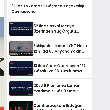
31 İlde Eş Zamanlı Göçmen Kaçakçılığı
Operasyonu
52 İlde Sosyal Medya
Üzerinden Suç Örgütü
Propagandasına
Operasyon
Eskişehir İstanbul YHT Hattı
12 Yılda 63 Milyona Yakın
Yolcu Taşıdı
13 İlde Siber Operasyon 127
Gözaltı ve 86 Tutuklama
2026 İl Planlama Uzman
Yardımcısı Sözlü Sınavı
Sonuçları Açıklandı
Cumhurbaşkanı Erdoğan