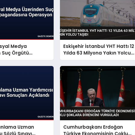
osyal Medya
Eskişehir İstanbul YHT Hattı 12
n Suç Örgütü
Yılda 63 Milyona Yakın Yolcu
dasına Operasyon
Taşıdı
Planlama Uzman
Cumhurbaşkanı Erdoğan
ı Sözlü Sınavı
Türkiye Ekonomisinin Çoklu