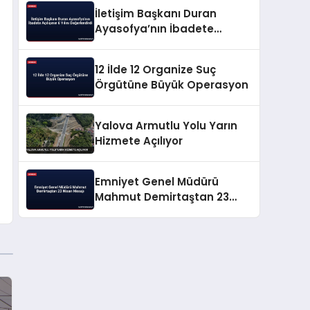
İletişim Başkanı Duran
Ayasofya’nın İbadete
Açılışının 6 Yılını
Değerlendirdi
12 İlde 12 Organize Suç
Örgütüne Büyük Operasyon
Yalova Armutlu Yolu Yarın
Hizmete Açılıyor
Emniyet Genel Müdürü
Mahmut Demirtaştan 23
Nisan Mesajı