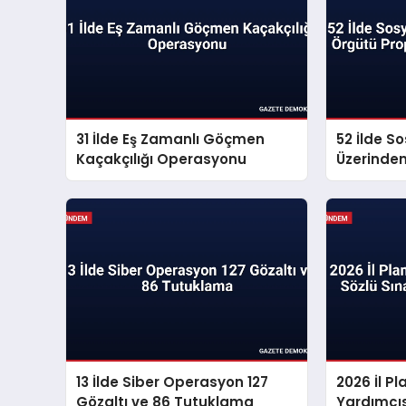
31 İlde Eş Zamanlı Göçmen
52 İlde S
Kaçakçılığı Operasyonu
Üzerinde
Propagan
13 İlde Siber Operasyon 127
2026 İl 
Gözaltı ve 86 Tutuklama
Yardımcıs