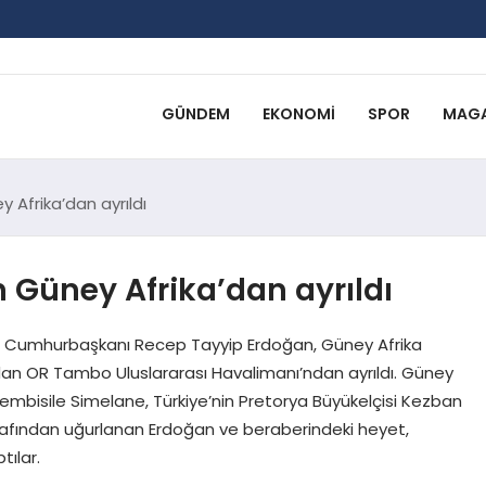
GÜNDEM
EKONOMI
SPOR
MAGA
Afrika’dan ayrıldı
Güney Afrika’dan ayrıldı
ı Cumhurbaşkanı Recep Tayyip Erdoğan, Güney Afrika
ndan OR Tambo Uluslararası Havalimanı’ndan ayrıldı. Güney
hembisile Simelane, Türkiye’nin Pretorya Büyükelçisi Kezban
arafından uğurlanan Erdoğan ve beraberindeki heyet,
ılar.