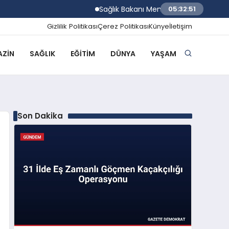
Sağlık Bakanı Memişoğlu Rize Şehir Hasta
05:32:52
Gizlilik Politikası
Çerez Politikası
Künye
İletişim
ZIN
SAĞLIK
EĞITIM
DÜNYA
YAŞAM
Son Dakika