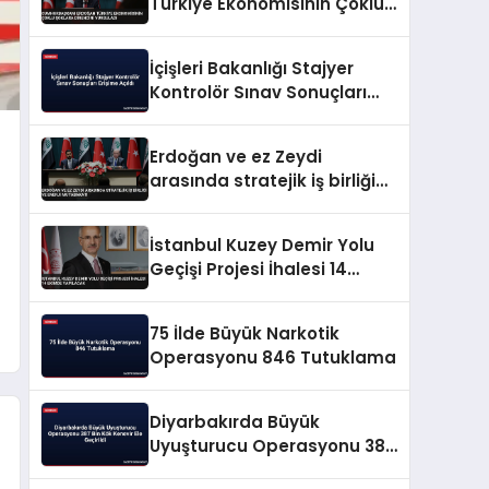
Türkiye Ekonomisinin Çoklu
Şoklara Direncini Vurguladı
İçişleri Bakanlığı Stajyer
Kontrolör Sınav Sonuçları
Erişime Açıldı
Erdoğan ve ez Zeydi
arasında stratejik iş birliği
ve enerji mutabakatı
İstanbul Kuzey Demir Yolu
Geçişi Projesi İhalesi 14
Ekimde Yapılacak
75 İlde Büyük Narkotik
Operasyonu 846 Tutuklama
Diyarbakırda Büyük
Uyuşturucu Operasyonu 387
Bin Kök Kenevir Ele Geçirildi