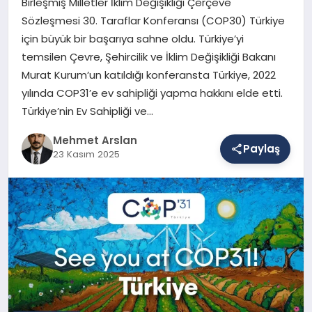
Birleşmiş Milletler İklim Değişikliği Çerçeve
Sözleşmesi 30. Taraflar Konferansı (COP30) Türkiye
için büyük bir başarıya sahne oldu. Türkiye’yi
SAĞLIK
temsilen Çevre, Şehircilik ve İklim Değişikliği Bakanı
Murat Kurum’un katıldığı konferansta Türkiye, 2022
yılında COP31’e ev sahipliği yapma hakkını elde etti.
EĞITIM
Türkiye’nin Ev Sahipliği ve…
Mehmet Arslan
Paylaş
DÜNYA
23 Kasım 2025
YAŞAM