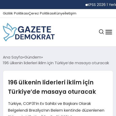
KPSS 2026 1 Yerleşti
Gizlilik Politikası
Çerez Politikası
Künye
İletişim
GÜNDEM
Ana Sayfa
Gündem
196 ülkenin liderleri iklim için Türkiye’de masaya oturacak
EKONOMI
196 ülkenin liderleri iklim için
Türkiye’de masaya oturacak
SPOR
Türkiye, COP31’in Ev Sahibi ve Başkanı Olarak
Belgelendi Brezilya’nın Belem kentinde düzenlenen
MAGAZIN