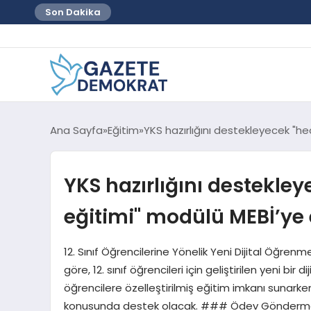
Son Dakika
Ana Sayfa
Eğitim
YKS hazırlığını destekleyecek "h
YKS hazırlığını destekley
eğitimi" modülü MEBİ’ye 
12. Sınıf Öğrencilerine Yönelik Yeni Dijital Öğren
göre, 12. sınıf öğrencileri için geliştirilen yeni b
öğrencilere özelleştirilmiş eğitim imkanı sunark
konusunda destek olacak. ### Ödev Gönderme K