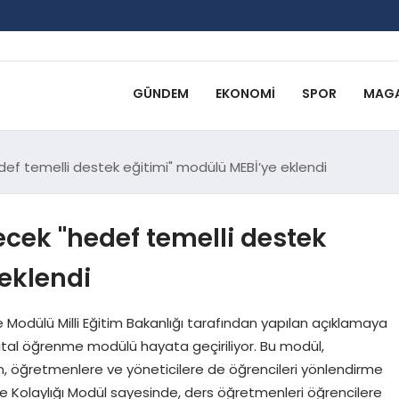
GÜNDEM
EKONOMI
SPOR
MAGA
edef temelli destek eğitimi" modülü MEBİ’ye eklendi
ecek "hedef temelli destek
eklendi
me Modülü Milli Eğitim Bakanlığı tarafından yapılan açıklamaya
ir dijital öğrenme modülü hayata geçiriliyor. Bu modül,
en, öğretmenlere ve yöneticilere de öğrencileri yönlendirme
olaylığı Modül sayesinde, ders öğretmenleri öğrencilere