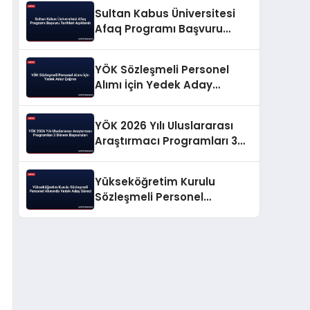
Sultan Kabus Üniversitesi
Afaq Programı Başvuru
Tarihleri Açıklandı
YÖK Sözleşmeli Personel
Alımı İçin Yedek Aday
Çağrısı
YÖK 2026 Yılı Uluslararası
Araştırmacı Programları 3
Dönem Başvuruları
Yükseköğretim Kurulu
Sözleşmeli Personel
Alımında Yedek Aday Süreci