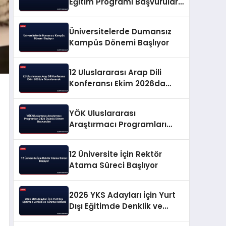
Eğitim Programı Başvuruları
Başladı
Üniversitelerde Dumansız
Kampüs Dönemi Başlıyor
12 Uluslararası Arap Dili
Konferansı Ekim 2026da
Düzenlenecek
YÖK Uluslararası
Araştırmacı Programları
2026 Üçüncü Dönem
Başvuruları
12 Üniversite İçin Rektör
Atama Süreci Başlıyor
2026 YKS Adayları İçin Yurt
Dışı Eğitimde Denklik ve
Tanıma Rehberi