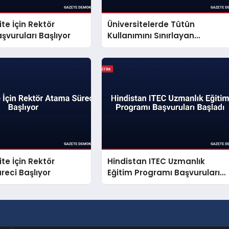
ite İçin Rektör
Üniversitelerde Tütün
vuruları Başlıyor
Kullanımını Sınırlayan
Dumansız Kampüs Rehberi
Yayınlandı
ite İçin Rektör
Hindistan ITEC Uzmanlık
eci Başlıyor
Eğitim Programı Başvuruları
Başladı