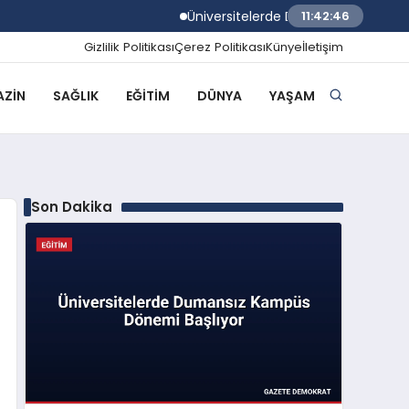
Üniversitelerde Dumansız Kampüs Dönemi
11:42:47
Gizlilik Politikası
Çerez Politikası
Künye
İletişim
ZIN
SAĞLIK
EĞITIM
DÜNYA
YAŞAM
Son Dakika