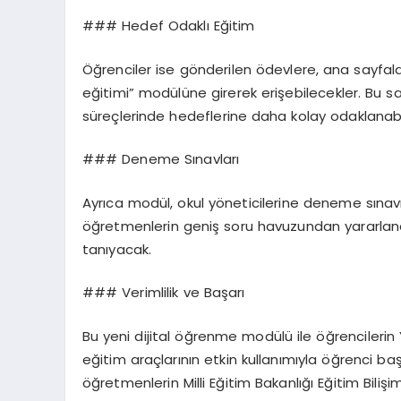
### Hedef Odaklı Eğitim
Öğrenciler ise gönderilen ödevlere, ana sayfala
eğitimi” modülüne girerek erişebilecekler. Bu s
süreçlerinde hedeflerine daha kolay odaklanabi
### Deneme Sınavları
Ayrıca modül, okul yöneticilerine deneme sına
öğretmenlerin geniş soru havuzundan yararlanara
tanıyacak.
### Verimlilik ve Başarı
Bu yeni dijital öğrenme modülü ile öğrencilerin YKS
eğitim araçlarının etkin kullanımıyla öğrenci b
öğretmenlerin Milli Eğitim Bakanlığı Eğitim Bili