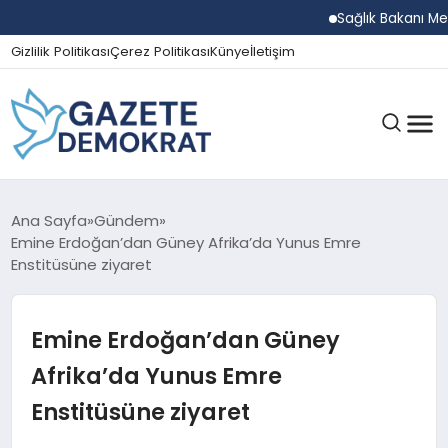
Sağlık Bakanı Memiş
Gizlilik Politikası
Çerez Politikası
Künye
İletişim
GÜNDEM
Ana Sayfa
Gündem
Emine Erdoğan’dan Güney Afrika’da Yunus Emre
Enstitüsüne ziyaret
EKONOMI
Emine Erdoğan’dan Güney
SPOR
Afrika’da Yunus Emre
Enstitüsüne ziyaret
MAGAZIN