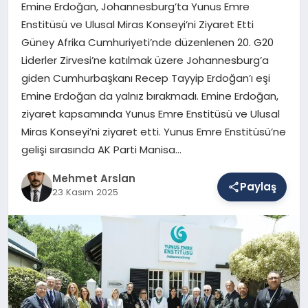
Emine Erdoğan, Johannesburg’ta Yunus Emre
Enstitüsü ve Ulusal Miras Konseyi’ni Ziyaret Etti
Güney Afrika Cumhuriyeti’nde düzenlenen 20. G20
SAĞLIK
Liderler Zirvesi’ne katılmak üzere Johannesburg’a
giden Cumhurbaşkanı Recep Tayyip Erdoğan’ı eşi
Emine Erdoğan da yalnız bırakmadı. Emine Erdoğan,
EĞITIM
ziyaret kapsamında Yunus Emre Enstitüsü ve Ulusal
Miras Konseyi’ni ziyaret etti. Yunus Emre Enstitüsü’ne
DÜNYA
gelişi sırasında AK Parti Manisa…
Mehmet Arslan
Paylaş
23 Kasım 2025
YAŞAM