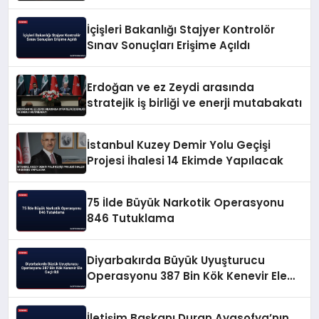
Vurguladı
İçişleri Bakanlığı Stajyer Kontrolör
Sınav Sonuçları Erişime Açıldı
Erdoğan ve ez Zeydi arasında
stratejik iş birliği ve enerji mutabakatı
İstanbul Kuzey Demir Yolu Geçişi
Projesi İhalesi 14 Ekimde Yapılacak
75 İlde Büyük Narkotik Operasyonu
846 Tutuklama
Diyarbakırda Büyük Uyuşturucu
Operasyonu 387 Bin Kök Kenevir Ele
Geçirildi
İletişim Başkanı Duran Ayasofya’nın