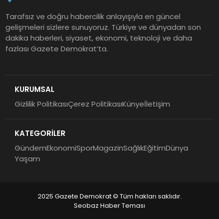
Tarafsız ve doğru habercilik anlayışıyla en güncel
gelişmeleri sizlere sunuyoruz. Türkiye ve dünyadan son
dakika haberleri, siyaset, ekonomi, teknoloji ve daha
fazlası Gazete Demokrat’ta.
KURUMSAL
Gizlilik Politikası
Çerez Politikası
Künye
İletişim
KATEGORİLER
Gündem
Ekonomi
Spor
Magazin
Sağlık
Eğitim
Dünya
Yaşam
2025 Gazete Demokrat © Tüm hakları saklıdır.
Seobaz Haber Teması