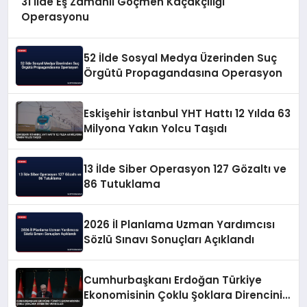
31 İlde Eş Zamanlı Göçmen Kaçakçılığı
Operasyonu
52 İlde Sosyal Medya Üzerinden Suç
Örgütü Propagandasına Operasyon
Eskişehir İstanbul YHT Hattı 12 Yılda 63
Milyona Yakın Yolcu Taşıdı
13 İlde Siber Operasyon 127 Gözaltı ve
86 Tutuklama
2026 İl Planlama Uzman Yardımcısı
Sözlü Sınavı Sonuçları Açıklandı
Cumhurbaşkanı Erdoğan Türkiye
Ekonomisinin Çoklu Şoklara Direncini