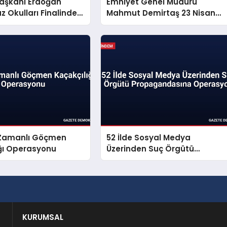
şkanı Erdoğan
Emniyet Genel Müdürü
 Okulları Finalinde
Mahmut Demirtaş 23 Nisan
Seslendi
Mesajı Yayınladı
ş Zamanlı Göçmen
52 İlde Sosyal Medya
ığı Operasyonu
Üzerinden Suç Örgütü
Propagandasına Operasyon
KURUMSAL