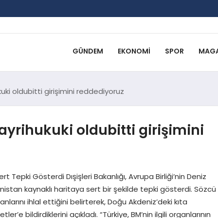
GÜNDEM
EKONOMI
SPOR
MAGA
kuki oldubitti girişimini reddediyoruz
ayrihukuki oldubitti girişimini
rt Tepki Gösterdi Dışişleri Bakanlığı, Avrupa Birliği’nin Deniz
tan kaynaklı haritaya sert bir şekilde tepki gösterdi. Sözcü
anlarını ihlal ettiğini belirterek, Doğu Akdeniz’deki kıta
er’e bildirdiklerini açıkladı. “Türkiye, BM’nin ilgili organlarının