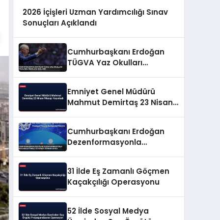
2026 İçişleri Uzman Yardımcılığı Sınav
Sonuçları Açıklandı
Cumhurbaşkanı Erdoğan
TÜGVA Yaz Okulları
Finalinde Gençlere Seslendi
Emniyet Genel Müdürü
Mahmut Demirtaş 23 Nisan
Mesajı Yayınladı
Cumhurbaşkanı Erdoğan
Dezenformasyonla
Mücadeleyi Millî Güvenlik
Sorunu Saydı
31 İlde Eş Zamanlı Göçmen
Kaçakçılığı Operasyonu
52 İlde Sosyal Medya