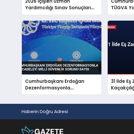
2026 İçişleri Uzman
Cumhurba
Yardımcılığı Sınav Sonuçları
TÜGVA Yaz
Açıklandı
Gençlere 
Cumhurbaşkanı Erdoğan
31 İlde E
Dezenformasyonla
Kaçakçıl
Mücadeleyi Millî Güvenlik
Sorunu Saydı
Haberin Doğru Adresi