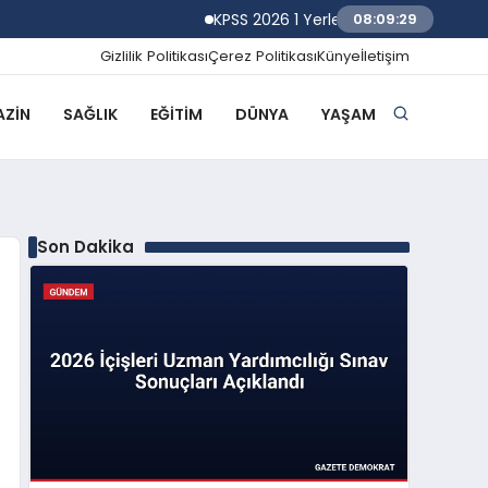
KPSS 2026 1 Yerleştirme Sonuçlarına Göre 
08:09:30
Gizlilik Politikası
Çerez Politikası
Künye
İletişim
ZIN
SAĞLIK
EĞITIM
DÜNYA
YAŞAM
Son Dakika