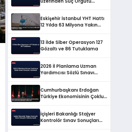
Üzerinden Suç Örgütü
Propagandasına
Operasyon
Eskişehir İstanbul YHT Hattı
12 Yılda 63 Milyona Yakın
Yolcu Taşıdı
13 İlde Siber Operasyon 127
Gözaltı ve 86 Tutuklama
2026 İl Planlama Uzman
Yardımcısı Sözlü Sınavı
Sonuçları Açıklandı
Cumhurbaşkanı Erdoğan
Türkiye Ekonomisinin Çoklu
Şoklara Direncini Vurguladı
İçişleri Bakanlığı Stajyer
Kontrolör Sınav Sonuçları
Erişime Açıldı