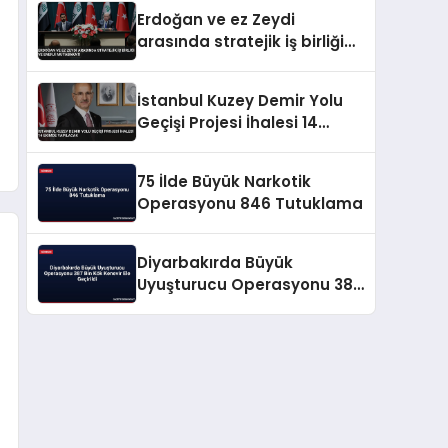
Erdoğan ve ez Zeydi
arasında stratejik iş birliği
ve enerji mutabakatı
İstanbul Kuzey Demir Yolu
Geçişi Projesi İhalesi 14
Ekimde Yapılacak
75 İlde Büyük Narkotik
Operasyonu 846 Tutuklama
Diyarbakırda Büyük
Uyuşturucu Operasyonu 387
Bin Kök Kenevir Ele Geçirildi