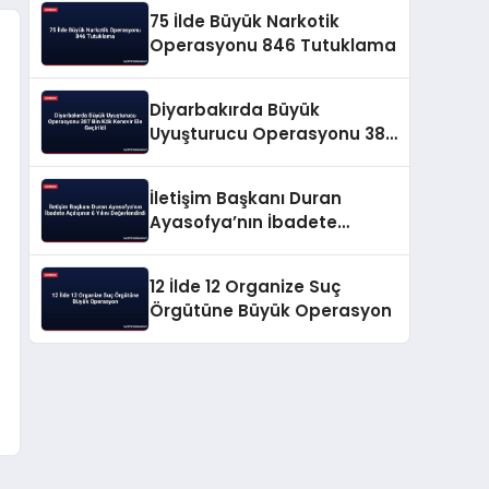
75 İlde Büyük Narkotik
Operasyonu 846 Tutuklama
Diyarbakırda Büyük
Uyuşturucu Operasyonu 387
Bin Kök Kenevir Ele Geçirildi
İletişim Başkanı Duran
Ayasofya’nın İbadete
Açılışının 6 Yılını
Değerlendirdi
12 İlde 12 Organize Suç
Örgütüne Büyük Operasyon