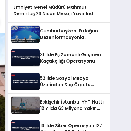
Emniyet Genel Müdürü Mahmut
Demirtaş 23 Nisan Mesajı Yayınladı
Cumhurbaşkanı Erdoğan
Dezenformasyonla
Mücadeleyi Millî Güvenlik
Sorunu Saydı
31 İlde Eş Zamanlı Göçmen
Kaçakçılığı Operasyonu
52 İlde Sosyal Medya
Üzerinden Suç Örgütü
Propagandasına
Operasyon
Eskişehir İstanbul YHT Hattı
12 Yılda 63 Milyona Yakın
Yolcu Taşıdı
13 İlde Siber Operasyon 127