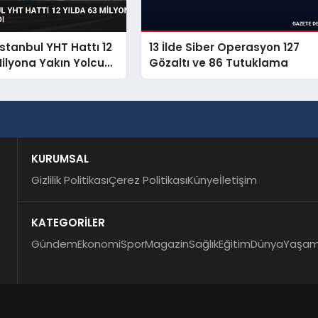
İstanbul YHT Hattı 12
13 İlde Siber Operasyon 127
Milyona Yakın Yolcu
Gözaltı ve 86 Tutuklama
KURUMSAL
Gizlilik Politikası
Çerez Politikası
Künye
İletişim
KATEGORİLER
Gündem
Ekonomi
Spor
Magazin
Sağlık
Eğitim
Dünya
Yaşa