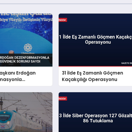
şkanı Erdoğan
31 İlde Eş Zamanlı Göçmen
masyonla
Kaçakçılığı Operasyonu
i Millî Güvenlik
aydı