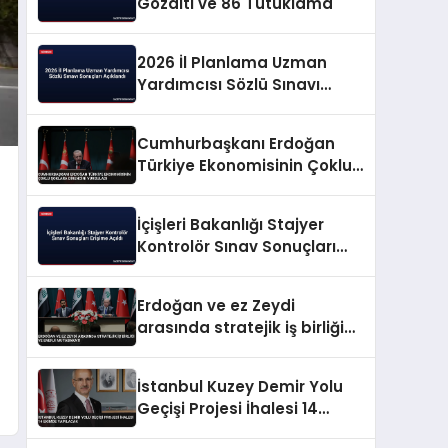
Gözaltı ve 86 Tutuklama
2026 İl Planlama Uzman
Yardımcısı Sözlü Sınavı
Sonuçları Açıklandı
Cumhurbaşkanı Erdoğan
Türkiye Ekonomisinin Çoklu
Şoklara Direncini Vurguladı
İçişleri Bakanlığı Stajyer
Kontrolör Sınav Sonuçları
Erişime Açıldı
Erdoğan ve ez Zeydi
arasında stratejik iş birliği
ve enerji mutabakatı
İstanbul Kuzey Demir Yolu
Geçişi Projesi İhalesi 14
Ekimde Yapılacak