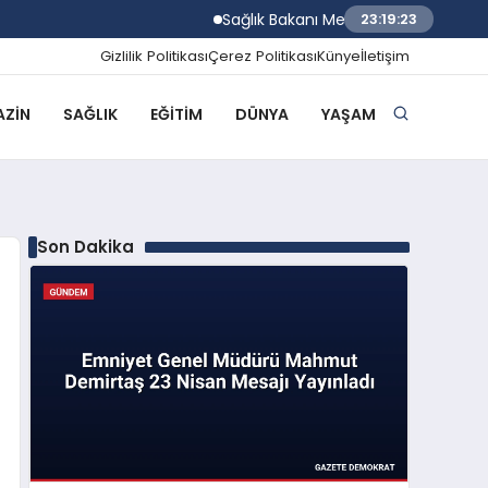
Sağlık Bakanı Memişoğlu İzmir Biyotıp v
23:19:24
Gizlilik Politikası
Çerez Politikası
Künye
İletişim
ZIN
SAĞLIK
EĞITIM
DÜNYA
YAŞAM
Son Dakika