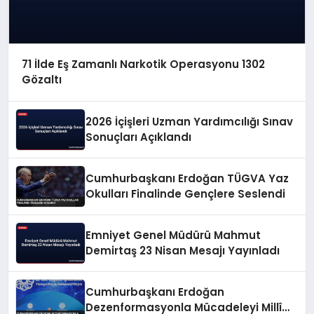
71 İlde Eş Zamanlı Narkotik Operasyonu 1302
Gözaltı
2026 İçişleri Uzman Yardımcılığı Sınav
Sonuçları Açıklandı
Cumhurbaşkanı Erdoğan TÜGVA Yaz
Okulları Finalinde Gençlere Seslendi
Emniyet Genel Müdürü Mahmut
Demirtaş 23 Nisan Mesajı Yayınladı
Cumhurbaşkanı Erdoğan
Dezenformasyonla Mücadeleyi Millî