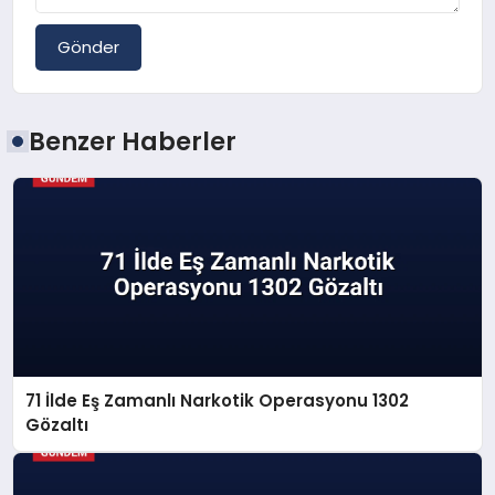
Gönder
Benzer Haberler
71 İlde Eş Zamanlı Narkotik Operasyonu 1302
Gözaltı