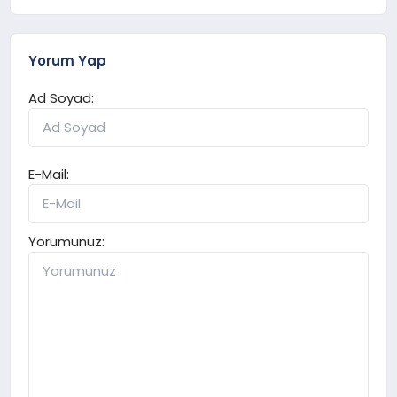
Yorum Yap
Ad Soyad:
E-Mail:
Yorumunuz: