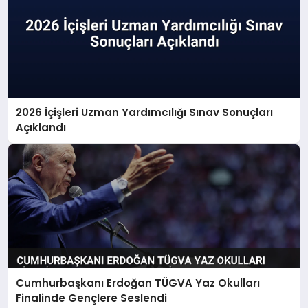
2026 İçişleri Uzman Yardımcılığı Sınav Sonuçları
Açıklandı
Cumhurbaşkanı Erdoğan TÜGVA Yaz Okulları
Finalinde Gençlere Seslendi