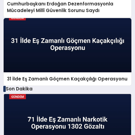
Cumhurbaşkanı Erdoğan Dezenformasyonla
Mücadeleyi Millî Güvenlik Sorunu Saydı
31 İlde Eş Zamanlı Göçmen Kaçakçılığı Operasyonu
Son Dakika