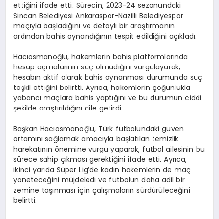
ettiğini ifade etti. Sürecin, 2023-24 sezonundaki
Sincan Belediyesi Ankaraspor-Nazilli Belediyespor
maçıyla başladığını ve detaylı bir araştırmanın
ardından bahis oynandığının tespit edildiğini açıkladı.
Hacıosmanoğlu, hakemlerin bahis platformlarında
hesap açmalarının suç olmadığını vurgulayarak,
hesabın aktif olarak bahis oynanması durumunda suç
teşkil ettiğini belirtti. Ayrıca, hakemlerin çoğunlukla
yabancı maçlara bahis yaptığını ve bu durumun ciddi
şekilde araştırıldığını dile getirdi.
Başkan Hacıosmanoğlu, Türk futbolundaki güven
ortamını sağlamak amacıyla başlatılan temizlik
harekatının önemine vurgu yaparak, futbol ailesinin bu
sürece sahip çıkması gerektiğini ifade etti. Ayrıca,
ikinci yarıda Süper Lig’de kadın hakemlerin de maç
yöneteceğini müjdeledi ve futbolun daha adil bir
zemine taşınması için çalışmaların sürdürüleceğini
belirtti.