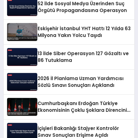
52 İlde Sosyal Medya Üzerinden Suç
Örgütü Propagandasına Operasyon
Eskişehir İstanbul YHT Hattı 12 Yılda 63
Milyona Yakın Yolcu Taşıdı
13 İlde Siber Operasyon 127 Gözaltı ve
86 Tutuklama
2026 İl Planlama Uzman Yardımcısı
Sözlü Sınavı Sonuçları Açıklandı
Cumhurbaşkanı Erdoğan Türkiye
Ekonomisinin Çoklu Şoklara Direncini
Vurguladı
İçişleri Bakanlığı Stajyer Kontrolör
Sınav Sonuçları Erişime Açıldı