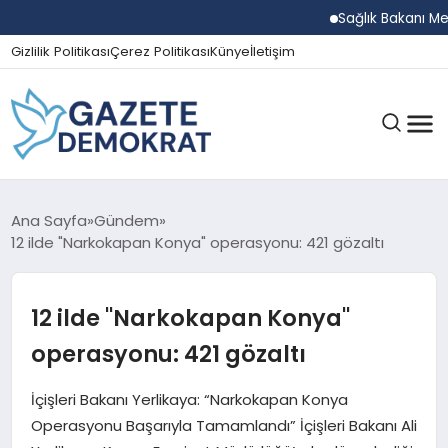
Sağlık Bakanı Memişo
Gizlilik Politikası
Çerez Politikası
Künye
İletişim
GÜNDEM
Ana Sayfa
Gündem
12 ilde "Narkokapan Konya" operasyonu: 421 gözaltı
EKONOMI
12 ilde "Narkokapan Konya"
operasyonu: 421 gözaltı
SPOR
İçişleri Bakanı Yerlikaya: “Narkokapan Konya
Operasyonu Başarıyla Tamamlandı” İçişleri Bakanı Ali
MAGAZIN