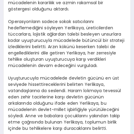
mücadelenin kararlılık ve azmin rakamsal bir
göstergesi olduğunu aktardı.
Operasyonların sadece sokak satıcılarını
hedeflemediğini söyleyen Yerlikaya, üreticilerden
tüccarlara, lojistik ağlardan talebi besleyen unsurlara
kadar uyuşturucuyla mücadelede bütüncül bir strateji
izlediklerini belirtti. Arzın kökünü keserken talebi de
engellediklerini dile getiren Yerlikaya, her zerresiyle
tehlike oluşturan uyuşturucuya karşı verdikleri
mücadelenin devam edeceğini vurguladı.
Uyuşturucuyla mücadelede devletin gücünü en üst
seviyede hissettireceklerini belirten Yerlikaya,
vatandaşlarına da seslendi. Haram lokmaya tevessül
eden zehir tacirlerine karşı devletin gücünün
arkalarında olduğunu ifade eden Yerlikaya, bu
mücadelenin devlet-millet işbirliğiyle yürütüleceğini
söyledi. Anne ve babalara çocuklarını yakından takip
etme çağrısında bulunan Yerlikaya, toplumun birlik
içinde bu tehlikelere karşı duracaklarını belirtti.