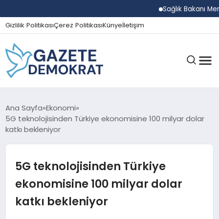
Sağlık Bakanı Memişoğl
Gizlilik Politikası
Çerez Politikası
Künye
İletişim
GÜNDEM
Ana Sayfa
Ekonomi
5G teknolojisinden Türkiye ekonomisine 100 milyar dolar
katkı bekleniyor
EKONOMI
5G teknolojisinden Türkiye
SPOR
ekonomisine 100 milyar dolar
katkı bekleniyor
MAGAZIN