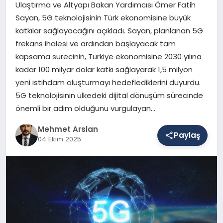
Ulaştırma ve Altyapı Bakan Yardımcısı Ömer Fatih
Sayan, 5G teknolojisinin Türk ekonomisine büyük
katkılar sağlayacağını açıkladı. Sayan, planlanan 5G
SAĞLIK
frekans ihalesi ve ardından başlayacak tam
kapsama sürecinin, Türkiye ekonomisine 2030 yılına
kadar 100 milyar dolar katkı sağlayarak 1,5 milyon
EĞITIM
yeni istihdam oluşturmayı hedeflediklerini duyurdu.
5G teknolojisinin ülkedeki dijital dönüşüm sürecinde
DÜNYA
önemli bir adım olduğunu vurgulayan…
Mehmet Arslan
Paylaş
04 Ekim 2025
YAŞAM