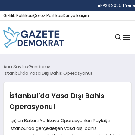
KPSS 2026 1 Yerleşti
Gizlilik Politikası
Çerez Politikası
Künye
İletişim
GÜNDEM
Ana Sayfa
Gündem
İstanbul’da Yasa Dışı Bahis Operasyonu!
EKONOMI
İstanbul’da Yasa Dışı Bahis
Operasyonu!
SPOR
İçişleri Bakanı Yerlikaya Operasyonları Paylaştı
İstanbul’da gerçekleşen yasa dışı bahis
MAGAZIN