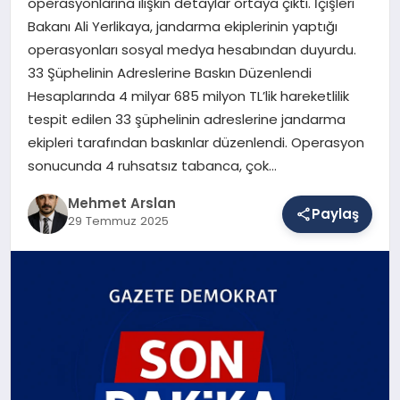
operasyonlarına ilişkin detaylar ortaya çıktı. İçişleri
Bakanı Ali Yerlikaya, jandarma ekiplerinin yaptığı
operasyonları sosyal medya hesabından duyurdu.
SAĞLIK
33 Şüphelinin Adreslerine Baskın Düzenlendi
Hesaplarında 4 milyar 685 milyon TL’lik hareketlilik
tespit edilen 33 şüphelinin adreslerine jandarma
EĞITIM
ekipleri tarafından baskınlar düzenlendi. Operasyon
sonucunda 4 ruhsatsız tabanca, çok…
DÜNYA
Mehmet Arslan
Paylaş
29 Temmuz 2025
YAŞAM