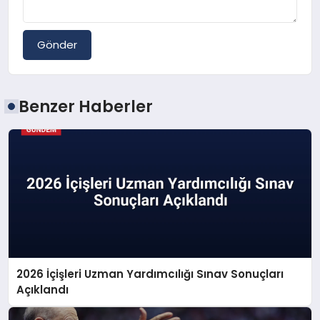
Gönder
Benzer Haberler
2026 İçişleri Uzman Yardımcılığı Sınav Sonuçları
Açıklandı