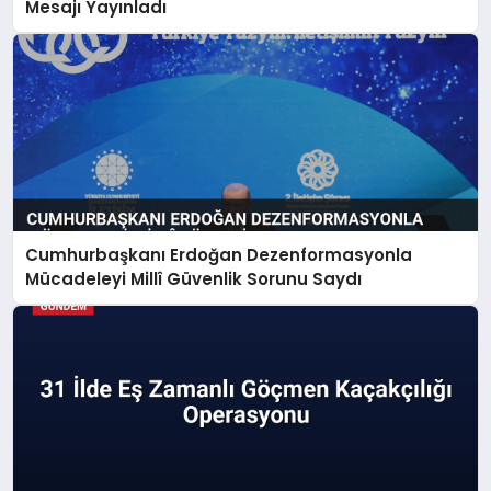
Mesajı Yayınladı
Cumhurbaşkanı Erdoğan Dezenformasyonla
Mücadeleyi Millî Güvenlik Sorunu Saydı