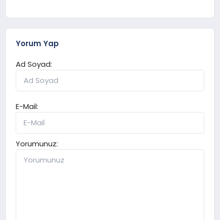
Yorum Yap
Ad Soyad:
E-Mail:
Yorumunuz: