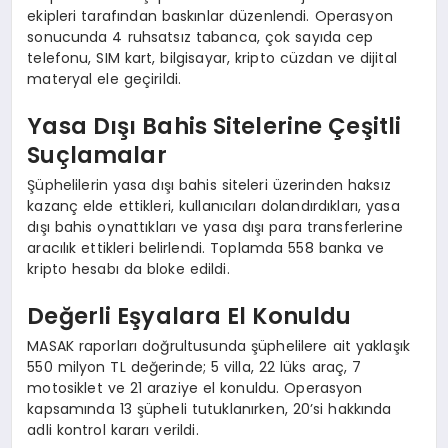
ekipleri tarafından baskınlar düzenlendi. Operasyon
sonucunda 4 ruhsatsız tabanca, çok sayıda cep
telefonu, SIM kart, bilgisayar, kripto cüzdan ve dijital
materyal ele geçirildi.
Yasa Dışı Bahis Sitelerine Çeşitli
Suçlamalar
Şüphelilerin yasa dışı bahis siteleri üzerinden haksız
kazanç elde ettikleri, kullanıcıları dolandırdıkları, yasa
dışı bahis oynattıkları ve yasa dışı para transferlerine
aracılık ettikleri belirlendi. Toplamda 558 banka ve
kripto hesabı da bloke edildi.
Değerli Eşyalara El Konuldu
MASAK raporları doğrultusunda şüphelilere ait yaklaşık
550 milyon TL değerinde; 5 villa, 22 lüks araç, 7
motosiklet ve 21 araziye el konuldu. Operasyon
kapsamında 13 şüpheli tutuklanırken, 20’si hakkında
adli kontrol kararı verildi.