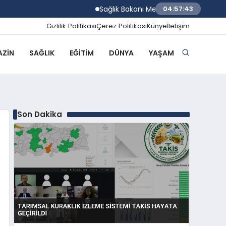
Sağlık Bakanı Memişoğlu Rize Şehir Hasta
04:57:44
Gizlilik Politikası
Çerez Politikası
Künye
İletişim
ZIN
SAĞLIK
EĞITIM
DÜNYA
YAŞAM
Son Dakika