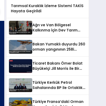
Tarımsal Kuraklık İzleme Sistemi TAKİS
Hayata Geçirildi
Ağrı ve Van Bölgesel
Kalkınma İçin Dev Tarım
Üsleri Kuruyor
Bakan Yumaklı duyurdu 260
orman yangınının 258i
kontrol altında
Ticaret Bakanı Ömer Bolat
Büyükelçi Jill Morris ile Bir
Araya Geldi
Türkiye Kerkük Petrol
Sahalarında BP ile Ortaklık
Kurdu
Türkiye Fransa’daki Orman