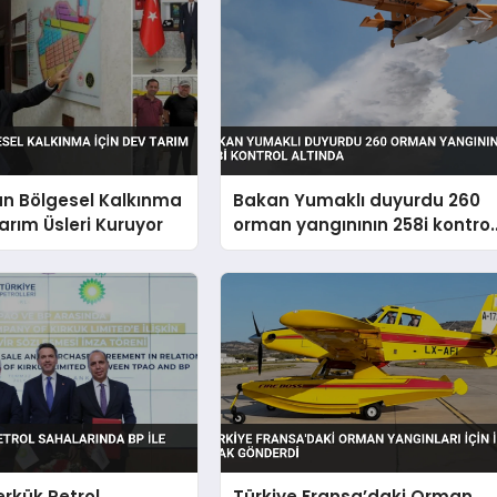
an Bölgesel Kalkınma
Bakan Yumaklı duyurdu 260
Tarım Üsleri Kuruyor
orman yangınının 258i kontrol
altında
erkük Petrol
Türkiye Fransa’daki Orman