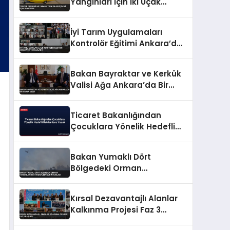
Yangınları İçin İki Uçak
Gönderdi
İyi Tarım Uygulamaları
Kontrolör Eğitimi Ankara’da
Tamamlandı
Bakan Bayraktar ve Kerkük
Valisi Ağa Ankara’da Bir
Araya Geldi
Ticaret Bakanlığından
Çocuklara Yönelik Hedefli
Reklamlara Yasak
Bakan Yumaklı Dört
Bölgedeki Orman
Yangınlarının
Söndürüldüğünü Açıkladı
Kırsal Dezavantajlı Alanlar
Kalkınma Projesi Faz 3
Başladı