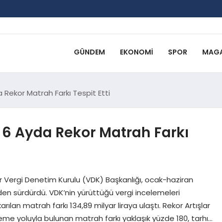
GÜNDEM
EKONOMI
SPOR
MAGA
a Rekor Matrah Farkı Tespit Etti
k 6 Ayda Rekor Matrah Farkı
Vergi Denetim Kurulu (VDK) Başkanlığı, ocak-haziran
n sürdürdü. VDK’nin yürüttüğü vergi incelemeleri
ılan matrah farkı 134,89 milyar liraya ulaştı. Rekor Artışlar
me yoluyla bulunan matrah farkı yaklaşık yüzde 180, tarhı…