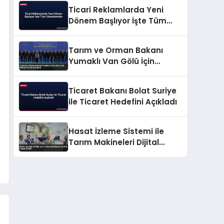
Ticari Reklamlarda Yeni
Dönem Başlıyor İşte Tüm
Düzenlemeler
Tarım ve Orman Bakanı
Yumaklı Van Gölü İçin
Master Planı Duyurdu
Ticaret Bakanı Bolat Suriye
ile Ticaret Hedefini Açıkladı
Hasat İzleme Sistemi ile
Tarım Makineleri Dijital
Takibe Alındı