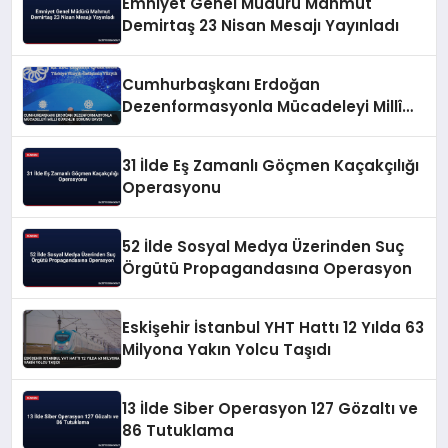
Emniyet Genel Müdürü Mahmut
Demirtaş 23 Nisan Mesajı Yayınladı
Cumhurbaşkanı Erdoğan
Dezenformasyonla Mücadeleyi Millî
Güvenlik Sorunu Saydı
31 İlde Eş Zamanlı Göçmen Kaçakçılığı
Operasyonu
52 İlde Sosyal Medya Üzerinden Suç
Örgütü Propagandasına Operasyon
Eskişehir İstanbul YHT Hattı 12 Yılda 63
Milyona Yakın Yolcu Taşıdı
13 İlde Siber Operasyon 127 Gözaltı ve
86 Tutuklama