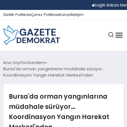
Sağlık Bakanı Memişoğl
Gizlilik Politikası
Çerez Politikası
Künye
İletişim
GÜNDEM
Ana Sayfa
Gündem
Bursa'da orman yangınlarına müdahale sürüyor…
Koordinasyon Yangın Harekat Merkezi'nden
EKONOMI
Bursa'da orman yangınlarına
SPOR
müdahale sürüyor…
Koordinasyon Yangın Harekat
MAGAZIN
Merkezi'nden