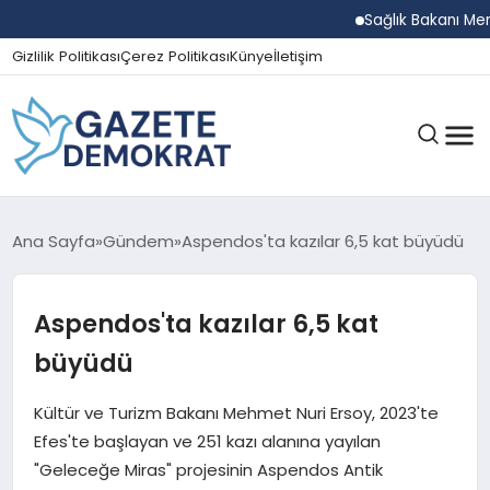
Sağlık Bakanı Memişoğl
Gizlilik Politikası
Çerez Politikası
Künye
İletişim
GÜNDEM
Ana Sayfa
Gündem
Aspendos'ta kazılar 6,5 kat büyüdü
Aspendos'ta kazılar 6,5 kat
EKONOMI
büyüdü
SPOR
Kültür ve Turizm Bakanı Mehmet Nuri Ersoy, 2023'te
Efes'te başlayan ve 251 kazı alanına yayılan
"Geleceğe Miras" projesinin Aspendos Antik
MAGAZIN