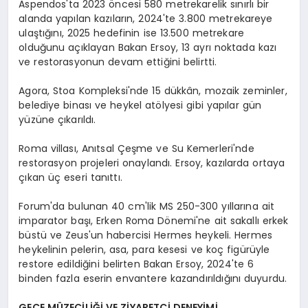
Aspendos'ta 2023 öncesi 580 metrekarelik sınırlı bir
alanda yapılan kazıların, 2024'te 3.800 metrekareye
ulaştığını, 2025 hedefinin ise 13.500 metrekare
olduğunu açıklayan Bakan Ersoy, 13 ayrı noktada kazı
ve restorasyonun devam ettiğini belirtti.
Agora, Stoa Kompleksi'nde 15 dükkân, mozaik zeminler,
belediye binası ve heykel atölyesi gibi yapılar gün
yüzüne çıkarıldı.
Roma villası, Anıtsal Çeşme ve Su Kemerleri'nde
restorasyon projeleri onaylandı. Ersoy, kazılarda ortaya
çıkan üç eseri tanıttı.
Forum'da bulunan 40 cm'lik MS 250-300 yıllarına ait
imparator başı, Erken Roma Dönemi'ne ait sakallı erkek
büstü ve Zeus'un habercisi Hermes heykeli. Hermes
heykelinin pelerin, asa, para kesesi ve koç figürüyle
restore edildiğini belirten Bakan Ersoy, 2024'te 6
binden fazla eserin envantere kazandırıldığını duyurdu.
GECE MÜZECİLİĞİ VE ZİYARETÇİ DENEYİMİ