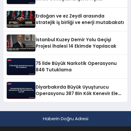
Erdoğan ve ez Zeydi arasında
stratejik iş birliği ve enerji mutabakatı
İstanbul Kuzey Demir Yolu Geçişi
Projesi İhalesi 14 Ekimde Yapılacak
75 İlde Büyük Narkotik Operasyonu
846 Tutuklama
Diyarbakırda Büyük Uyuşturucu
Operasyonu 387 Bin Kök Kenevir Ele
Geçirildi
Haberin Doğru Adresi