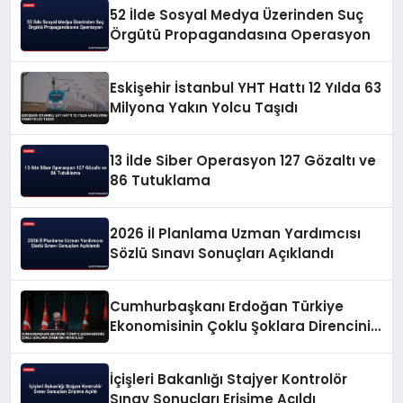
52 İlde Sosyal Medya Üzerinden Suç
Örgütü Propagandasına Operasyon
Eskişehir İstanbul YHT Hattı 12 Yılda 63
Milyona Yakın Yolcu Taşıdı
13 İlde Siber Operasyon 127 Gözaltı ve
86 Tutuklama
2026 İl Planlama Uzman Yardımcısı
Sözlü Sınavı Sonuçları Açıklandı
Cumhurbaşkanı Erdoğan Türkiye
Ekonomisinin Çoklu Şoklara Direncini
Vurguladı
İçişleri Bakanlığı Stajyer Kontrolör
Sınav Sonuçları Erişime Açıldı