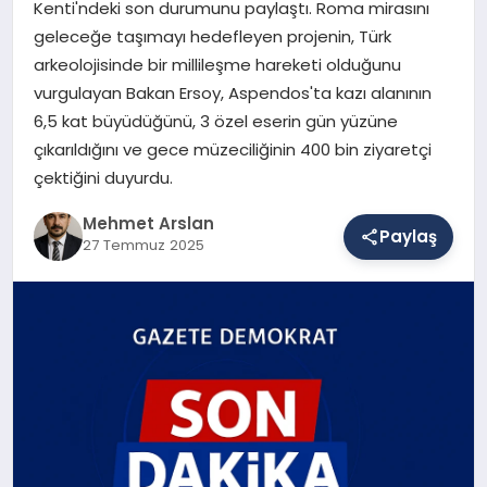
Kenti'ndeki son durumunu paylaştı. Roma mirasını
geleceğe taşımayı hedefleyen projenin, Türk
arkeolojisinde bir millileşme hareketi olduğunu
SAĞLIK
vurgulayan Bakan Ersoy, Aspendos'ta kazı alanının
6,5 kat büyüdüğünü, 3 özel eserin gün yüzüne
çıkarıldığını ve gece müzeciliğinin 400 bin ziyaretçi
EĞITIM
çektiğini duyurdu.
Mehmet Arslan
DÜNYA
Paylaş
27 Temmuz 2025
YAŞAM